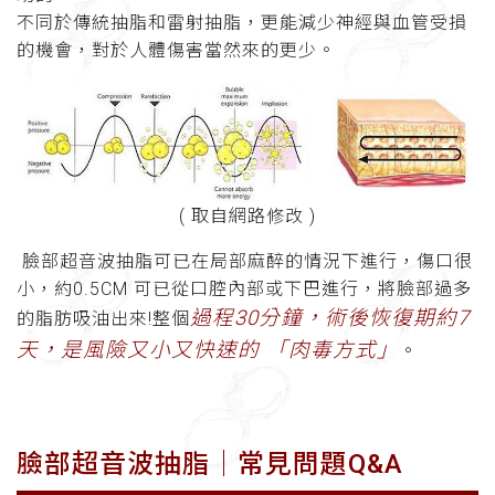
不同於傳統抽脂和雷射抽脂，更能減少神經與血管受損
的機會，對於人體傷害當然來的更少。
( 取自網路修改 )
臉部超音波抽脂可已在局部麻醉的情況下進行，傷口很
小，約0.5CM 可已從口腔內部或下巴進行，將臉部過多
過程30分鐘，術後恢復期約7
的脂肪吸油出來!整個
天，是風險又小又快速的 「肉毒方式」
。
臉部超音波抽脂
│常見問題Q&A