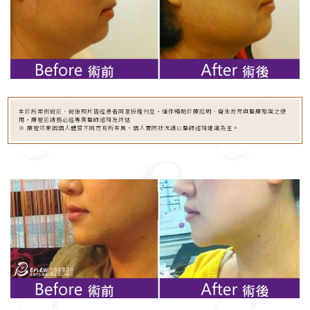
本診所案例術前、術後照片皆經患者同意授權刊登，僅作輔助診療說明、衛生教育與醫療知識之使
用，療程前請務必經專業醫師諮詢及評估
※ 療程效果因個人體質不同而有所差異，個人實際狀況請以醫師諮詢建議為主。