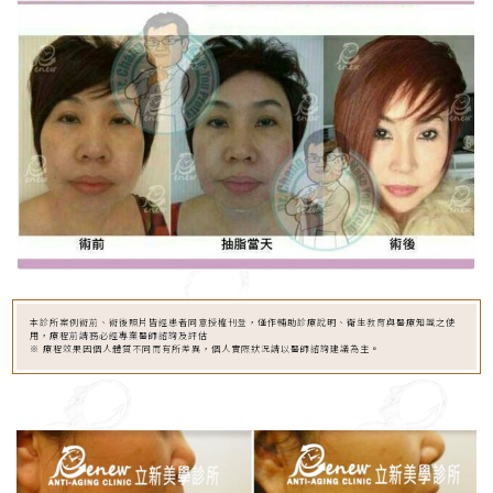
本診所案例術前、術後照片皆經患者同意授權刊登，僅作輔助診療說明、衛生教育與醫療知識之使
用，療程前請務必經專業醫師諮詢及評估
※ 療程效果因個人體質不同而有所差異，個人實際狀況請以醫師諮詢建議為主。