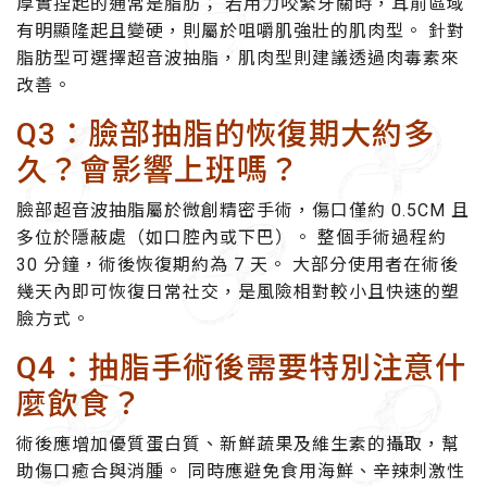
厚實捏起的通常是脂肪； 若用力咬緊牙關時，耳前區域
有明顯隆起且變硬，則屬於咀嚼肌強壯的肌肉型。 針對
脂肪型可選擇超音波抽脂，肌肉型則建議透過肉毒素來
改善。
Q3：臉部抽脂的恢復期大約多
久？會影響上班嗎？
臉部超音波抽脂屬於微創精密手術，傷口僅約 0.5CM 且
多位於隱蔽處（如口腔內或下巴）。 整個手術過程約
30 分鐘，術後恢復期約為 7 天。 大部分使用者在術後
幾天內即可恢復日常社交，是風險相對較小且快速的塑
臉方式。
Q4：抽脂手術後需要特別注意什
麼飲食？
術後應增加優質蛋白質、新鮮蔬果及維生素的攝取，幫
助傷口癒合與消腫。 同時應避免食用海鮮、辛辣刺激性