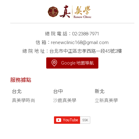
總 院 電 話：
02-2388-7971
信 箱：
renewclinic168@gmail.com
總 院 地 址：台北市中正區忠孝西路一段45號2樓
Google 地圖導航
服務據點
台北
台中
新北
真美學時尚
沙鹿真美學
立新真美學