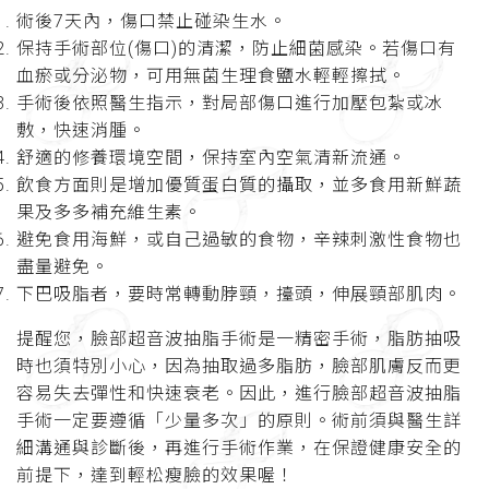
術後7天內，傷口禁止碰染生水。
保持手術部位(傷口)的清潔，防止細菌感染。若傷口有
血瘀或分泌物，可用無菌生理食鹽水輕輕擦拭。
手術後依照醫生指示，對局部傷口進行加壓包紮或冰
敷，快速消腫。
舒適的修養環境空間，保持室內空氣清新流通。
飲食方面則是增加優質蛋白質的攝取，並多食用新鮮蔬
果及多多補充維生素。
避免食用海鮮，或自己過敏的食物，辛辣刺激性食物也
盡量避免。
下巴吸脂者，要時常轉動脖頸，擡頭，伸展頸部肌肉。
提醒您，臉部超音波抽脂手術是一精密手術，脂肪抽吸
時也須特別小心，因為抽取過多脂肪，臉部肌膚反而更
容易失去彈性和快速衰老。因此，進行臉部超音波抽脂
手術一定要遵循「少量多次」的原則。術前須與醫生詳
細溝通與診斷後，再進行手術作業，在保證健康安全的
前提下，達到輕松瘦臉的效果喔！