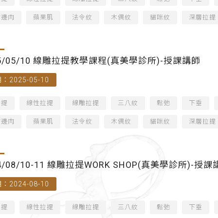
嘴邊肉
蘋果肌
法令紋
木偶紋
貓咪紋
深層拉提
25/05/10 線雕拉提教學課程(真美學診所)-授課講師
：2025-05-10
拉提
線性拉提
線雕拉提
三八紋
鬆弛
下垂
嘴邊肉
蘋果肌
法令紋
木偶紋
貓咪紋
深層拉提
4/08/10-11 線雕拉提WORK SHOP(真美學診所)-授
：2024-08-10
拉提
線性拉提
線雕拉提
三八紋
鬆弛
下垂