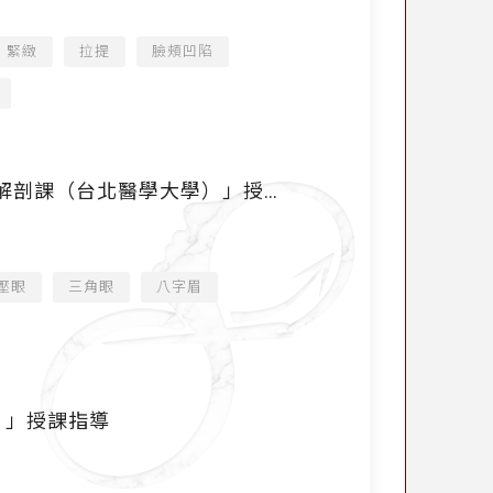
緊緻
拉提
臉頰凹陷
解剖課（台北醫學大學）」授課
壓眼
三角眼
八字眉
）」授課指導