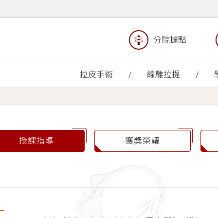
分院據點
拉皮手術
線雕拉提
授課指導
獲獎榮耀