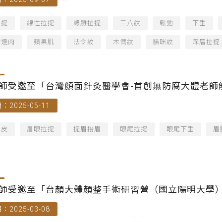
拉提
線性拉提
線雕拉提
三八紋
鬆弛
下垂
嘴邊肉
蘋果肌
法令紋
木偶紋
貓咪紋
深層拉提
師受邀至「台灣顏面針灸醫學會-首創無防腐大體老師
：2025-05-11
拉皮
眉眼拉提
提眉抬眉
眼尾拉提
眼尾下垂
眉
師受邀至「台顏大體顏整手術研習營（國立陽明大學
：2025-03-08