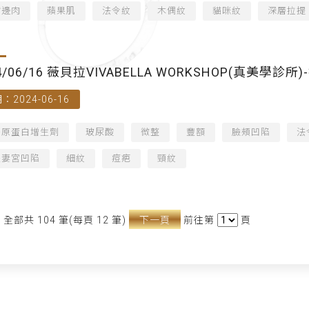
嘴邊肉
蘋果肌
法令紋
木偶紋
貓咪紋
深層拉提
4/06/16 薇貝拉VIVABELLA WORKSHOP(真美學診所
：2024-06-16
膠原蛋白增生劑
玻尿酸
微整
豐額
臉頰凹陷
法
夫妻宮凹陷
細紋
痘疤
頸紋
全部共 104 筆(每頁 12 筆)
下一頁
前往第
頁