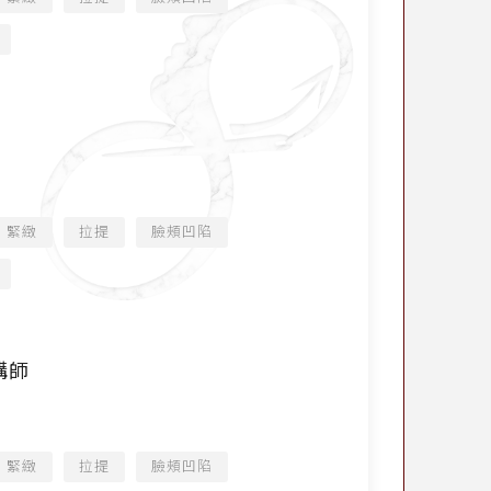
緊緻
拉提
臉頰凹陷
課講師
緊緻
拉提
臉頰凹陷