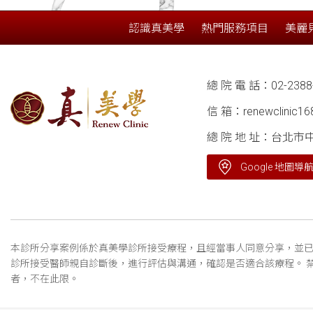
認識真美學
熱門服務項目
美麗
總 院 電 話：
02-2388
信 箱：
renewclinic1
總 院 地 址：台北市
Google 地圖導
本診所分享案例係於真美學診所接受療程，且經當事人同意分享，並已
診所接受醫師親自診斷後，進行評估與溝通，確認是否適合該療程。 
者，不在此限。