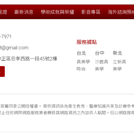
見證
最新消息
學術成就與榮耀
影音專區
海外諮詢預
-7971
服務據點
68@gmail.com
台北
台中
新北
中正區忠孝西路一段45號2樓
真美學
沙鹿真
立新真
時尚
美學
美學
航
簽署同意公開授權書。 案例資訊係為衛生教育、醫療知識共享及診療參
禁止任何網際網路服務業者轉錄其網路資訊之內容供人點閱。但以網路搜