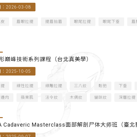
：2026-03-08
拉皮
眉眼拉提
提眉抬眉
眼尾拉提
眼尾下垂
眉
形巔峰技術系列課程（台北真美學）
：2025-10-05
拉提
線性拉提
線雕拉提
三八紋
鬆弛
下垂
嘴邊肉
蘋果肌
法令紋
木偶紋
貓咪紋
深層拉提
A Cadaveric Masterclass面部解剖尸体大师班（
：2025-09-07