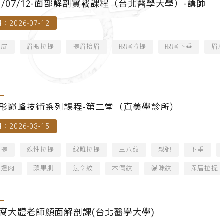
26/07/12-面部解剖實戰課程（台北醫學大學）-講師
：2026-07-12
拉皮
眉眼拉提
提眉抬眉
眼尾拉提
眼尾下垂
眉
形巔峰技術系列課程-第二堂（真美學診所）
：2026-03-15
拉提
線性拉提
線雕拉提
三八紋
鬆弛
下垂
嘴邊肉
蘋果肌
法令紋
木偶紋
貓咪紋
深層拉提
腐大體老師顏面解剖課(台北醫學大學)