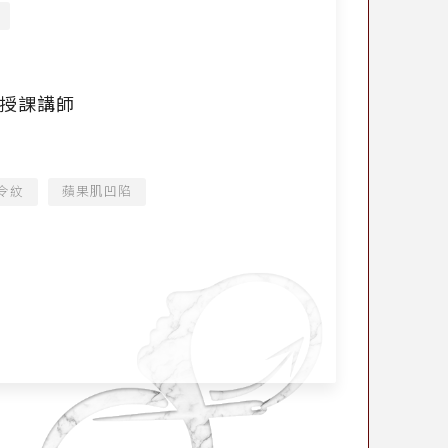
)-授課講師
令紋
蘋果肌凹陷