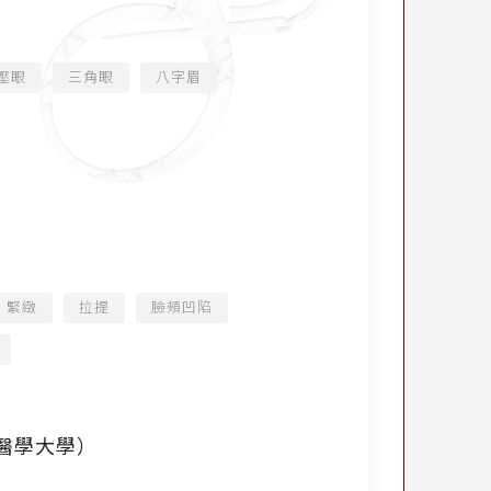
壓眼
三角眼
八字眉
緊緻
拉提
臉頰凹陷
臺北醫學大學）