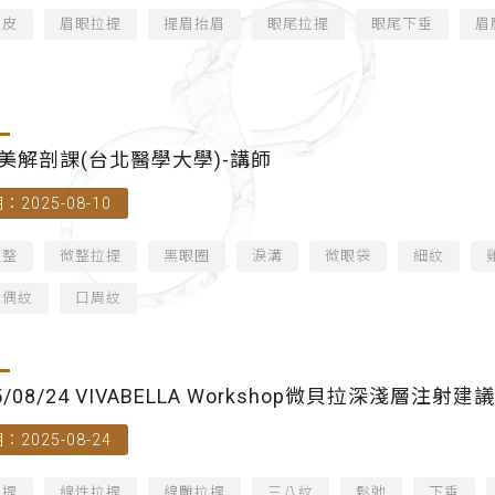
拉皮
眉眼拉提
提眉抬眉
眼尾拉提
眼尾下垂
眉
美解剖課(台北醫學大學)-講師
：2025-08-10
微整
微整拉提
黑眼圈
淚溝
微眼袋
細紋
木偶紋
口周紋
25/08/24 VIVABELLA Workshop微貝拉深淺層
：2025-08-24
拉提
線性拉提
線雕拉提
三八紋
鬆弛
下垂