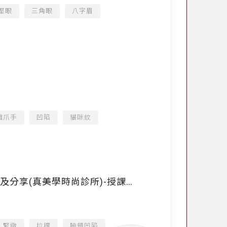
壓眼
三角眼
八字眉
雞爪手
凹陷
貓咪紋
注射建議及分享(真美學時尚診所)-授課
緊緻
拉提
臉頰凹陷