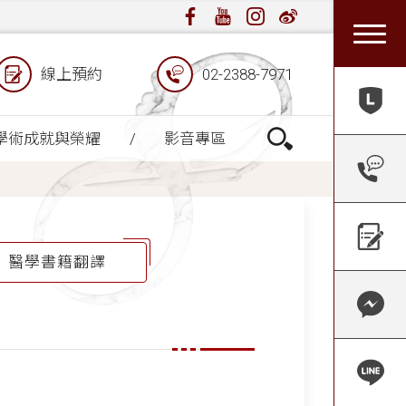
線上預約
02-2388-7971
學術成就與榮耀
影音專區
醫學書籍翻譯