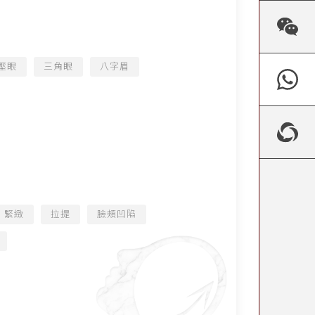
壓眼
三角眼
八字眉
緊緻
拉提
臉頰凹陷