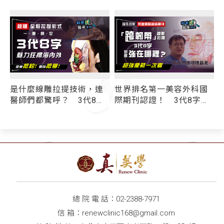
，連
世界排名第一美容外科國
3代8字
8字
際期刊認證！ 3代8字線
效性
雕拉提超強優勢一次看
線王：拉提效果好壞取決
於「跨韌帶」
總 院 電 話：
02-2388-7971
信 箱：
renewclinic168@gmail.com