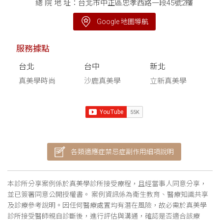
總 院 地 址：台北市中正區忠孝西路一段45號2樓
Google 地圖導航
服務據點
台北
台中
新北
真美學時尚
沙鹿真美學
立新真美學
各類適應症禁忌症副作用細項說明
本診所分享案例係於真美學診所接受療程，且經當事人同意分享，
並已簽署同意公開授權書。 案例資訊係為衛生教育、醫療知識共享
及診療參考說明。因任何醫療處置均有潛在風險，故必需於真美學
診所接受醫師親自診斷後，進行評估與溝通，確認是否適合該療