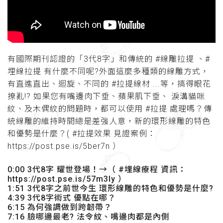
有國際期刊認證的「3代8字」和傳統的 #線雕拉提 、#
埋線拉提 有什麼不同呢?外面這麼多種類的線雕方式，
有直進直出、迴旋、不同的 #拉提線材 ...等，搞得眼花
撩亂!? 如果您有嘴邊肉下垂、蘋果肌下垂、 淚溝貓咪
紋、及木偶紋的問題時，都可以使用 #拉提 處理嗎？傳
統線雕的維持時間總是差強人意，新的環形線雕的特色
和優勢是什麼？( #拉提效果 見證案例：
https://post.pse.is/5ber7n ）
0:00 3代8字 耀世登場！→（ #埋線療程 資訊：
https://post.pse.is/57m3ly ）
1:51 3代8字之前世今生 環形線雕的特色和優勢是什麼?
4:39 3代8字術式 優點在哪？
6:15 為何強調做到跨韌帶？
7:16 臉哪邊最老? 法令紋、嘴邊肉都是內側