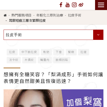
熱門服務項目
年輕化三原則治療
拉皮手術
耳廓短痕三層次緊顏拉皮
拉皮手術
拉皮
中下臉拉皮
鬆弛
下垂
緊緻
拉提
法令紋
木偶紋
嘴邊肉
臉頰凹陷
想擁有全糖笑容？「梨渦成形」手術如何讓
表情更自然甜美且恢復迅速？