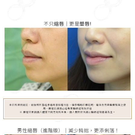
不只
縮唇
│更是
塑唇!
本診所案例術前、術後照片皆經患者同意授權刊登，僅作輔助診療說明、衛生教育與醫療知識之使
用，療程前請務必經專業醫師諮詢及評估
※ 療程效果因個人體質不同而有所差異，個人實際狀況請以醫師諮詢建議為主。
男性縮唇（進階版）│減少鈍拙，更添俐落！