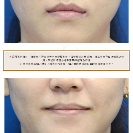
本診所案例術前、術後照片皆經患者同意授權刊登，僅作輔助診療說明、衛生教育與醫療知識之使
用，療程前請務必經專業醫師諮詢及評估
※ 療程效果因個人體質不同而有所差異，個人實際狀況請以醫師諮詢建議為主。