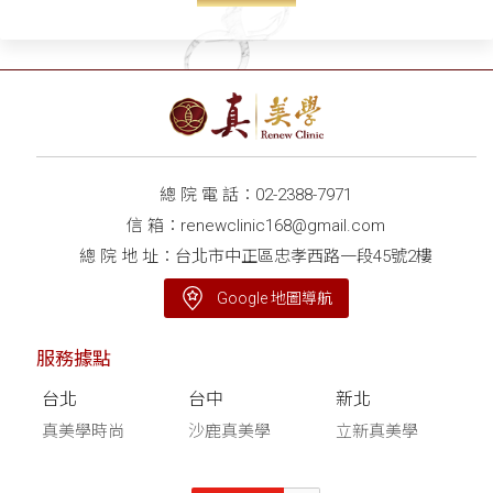
總 院 電 話：
02-2388-7971
信 箱：
renewclinic168@gmail.com
總 院 地 址：台北市中正區忠孝西路一段45號2樓
Google 地圖導航
服務據點
台北
台中
新北
真美學時尚
沙鹿真美學
立新真美學