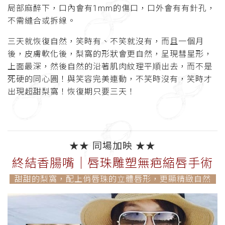
局部麻醉下，口內會有1mm的傷口，口外會有有針孔，
不需縫合或拆線。
三天就恢復自然，笑時有、不笑就沒有，而且一個月
後，皮膚軟化後，梨窩的形狀會更自然，呈現彗星形，
上面最深，然後自然的沿著肌肉紋理平順出去，而不是
死硬的同心圓！與笑容完美連動，不笑時沒有，笑時才
出現超甜梨窩！恢復期只要三天！
★
★ 同場加映 ★
★
終結香腸嘴│唇珠雕塑無疤縮唇手術
甜甜的梨窩，配上俏唇珠的立體唇形，更顯精緻自然