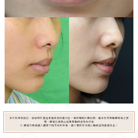
本診所案例術前、術後照片皆經患者同意授權刊登，僅作輔助診療說明、衛生教育與醫療知識之使
用，療程前請務必經專業醫師諮詢及評估
※ 療程效果因個人體質不同而有所差異，個人實際狀況請以醫師諮詢建議為主。