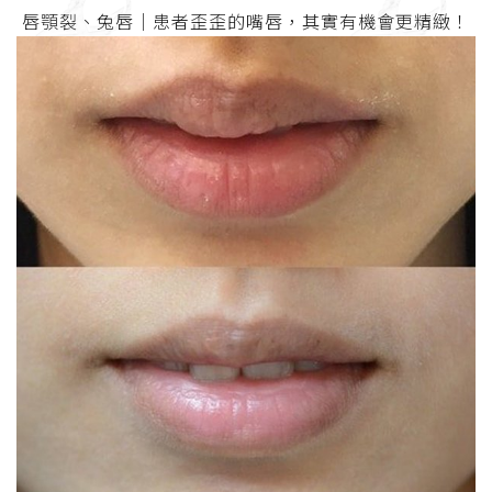
唇顎裂、兔唇│患者歪歪的嘴唇，其實有機會更精緻！