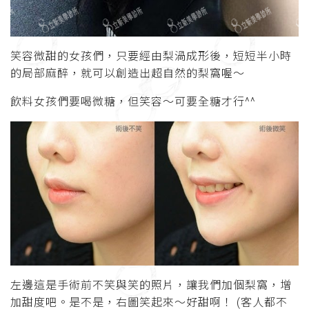
笑容微甜的女孩們，只要經由梨渦成形後，短短半小時
的局部麻醉，就可以創造出超自然的梨窩喔～
飲料女孩們要喝微糖，但笑容～可要全糖才行^^
左邊這是手術前不笑與笑的照片，讓我們加個梨窩，增
加甜度吧。是不是，右圖笑起來～好甜啊！ (客人都不