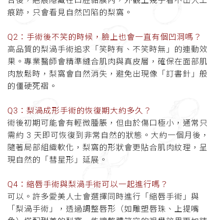
合後，疤痕隱藏在口腔黏膜內，外觀上幾乎看不出人工
痕跡，只會看見自然凹陷的梨窩。
Q2：手術後不笑的時候，臉上也會一直有個凹洞嗎？
高品質的梨渦手術追求「笑時有、不笑時無」的連動效
果。專業醫師會精準縫合肌肉與真皮層，確保在面部肌
肉放鬆時，梨窩會自然消失，避免出現像「訂書針」般
的僵硬死褶。
Q3：梨渦成形手術的恢復期大約多久？
術後初期可能會有輕微腫脹，但由於傷口極小，通常只
需約 3 天即可恢復到非常自然的狀態。大約一個月後，
隨著局部組織軟化，梨窩的形狀會更貼合肌肉紋理，呈
現自然的「彗星形」延展。
Q4：縮唇手術與梨渦手術可以一起進行嗎？
可以。許多愛美人士會選擇同時進行「縮唇手術」與
「梨渦手術」，透過調整唇形（如雕塑唇珠、上提嘴