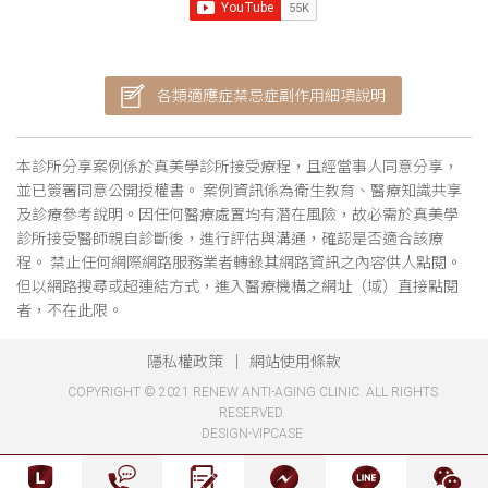
各類適應症禁忌症副作用細項說明
本診所分享案例係於真美學診所接受療程，且經當事人同意分享，
並已簽署同意公開授權書。 案例資訊係為衛生教育、醫療知識共享
及診療參考說明。因任何醫療處置均有潛在風險，故必需於真美學
診所接受醫師親自診斷後，進行評估與溝通，確認是否適合該療
程。 禁止任何網際網路服務業者轉錄其網路資訊之內容供人點閱。
但以網路搜尋或超連結方式，進入醫療機構之網址（域）直接點閱
者，不在此限。
隱私權政策
網站使用條款
COPYRIGHT © 2021 RENEW ANTI-AGING CLINIC. ALL RIGHTS
RESERVED.
DESIGN-VIPCASE