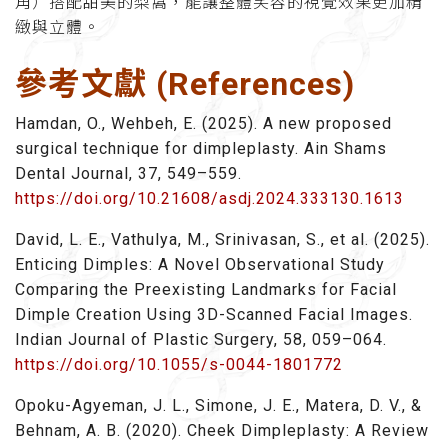
角）搭配甜美的梨窩，能讓整體笑容的視覺效果更加精
緻與立體。
參考文獻 (References)
Hamdan, O., Wehbeh, E. (2025). A new proposed
surgical technique for dimpleplasty. Ain Shams
Dental Journal, 37, 549–559.
https://doi.org/10.21608/asdj.2024.333130.1613
David, L. E., Vathulya, M., Srinivasan, S., et al. (2025).
Enticing Dimples: A Novel Observational Study
Comparing the Preexisting Landmarks for Facial
Dimple Creation Using 3D-Scanned Facial Images.
Indian Journal of Plastic Surgery, 58, 059–064.
https://doi.org/10.1055/s-0044-1801772
Opoku-Agyeman, J. L., Simone, J. E., Matera, D. V., &
Behnam, A. B. (2020). Cheek Dimpleplasty: A Review