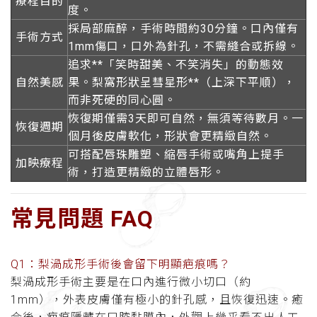
療程目的
度。
採局部麻醉，手術時間約30分鐘。口內僅有
手術方式
1mm傷口，口外為針孔，不需縫合或拆線。
追求**「笑時甜美、不笑消失」的動態效
自然美感
果。梨窩形狀呈彗星形**（上深下平順），
而非死硬的同心圓。
恢復期僅需3天即可自然，無須等待數月。一
恢復週期
個月後皮膚軟化，形狀會更精緻自然。
可搭配唇珠雕塑、縮唇手術或嘴角上提手
加映療程
術，打造更精緻的立體唇形。
常見問題 FAQ
Q1：梨渦成形手術後會留下明顯疤痕嗎？
梨渦成形手術主要是在口內進行微小切口（約
1mm），外表皮膚僅有極小的針孔感，且恢復迅速。癒