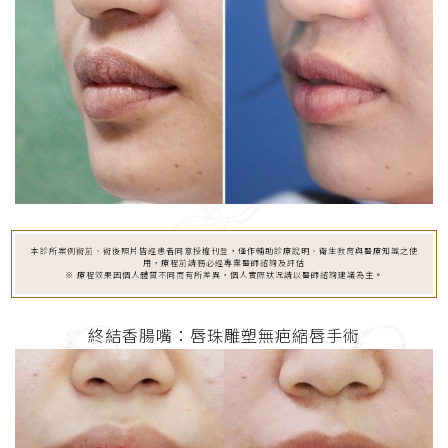
本診所案例術前、術後照片皆經患者同意授權刊登，僅作輔助診療說明、衛生教育與醫療知識之使
用，療程前請務必經專業醫師諮詢及評估
※ 療程效果因個人體質不同而有所差異，個人實際狀況請以醫師諮詢建議為主。
終結香腸嘴：唇珠雕塑無疤縮唇手術