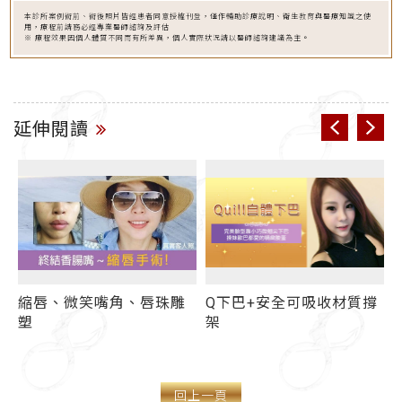
本診所案例術前、術後照片皆經患者同意授權刊登，僅作輔助診療說明、衛生教育與醫療知識之使
用，療程前請務必經專業醫師諮詢及評估
※ 療程效果因個人體質不同而有所差異，個人實際狀況請以醫師諮詢建議為主。
延伸閱讀
Q下巴+安全可吸收材質撐
玻尿酸補全臉飄塑膠
架
味？ 舒顏萃聚左旋乳酸
(俗稱童妍針)/晶亮瓷/膠原
蛋白增生劑各種填充微整
注射適用部位懶人包
回上一頁