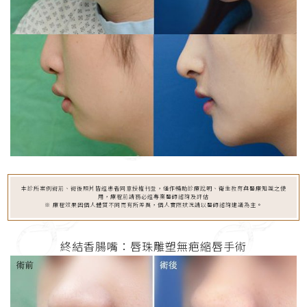
本診所案例術前、術後照片皆經患者同意授權刊登，僅作輔助診療說明、衛生教育與醫療知識之使
用，療程前請務必經專業醫師諮詢及評估
※ 療程效果因個人體質不同而有所差異，個人實際狀況請以醫師諮詢建議為主。
終結香腸嘴：唇珠雕塑無疤縮唇手術