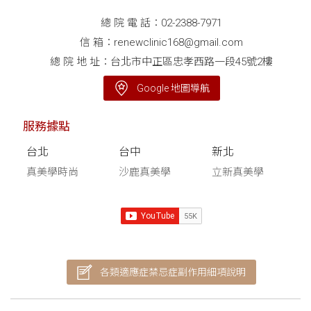
總 院 電 話：
02-2388-7971
信 箱：
renewclinic168@gmail.com
總 院 地 址：台北市中正區忠孝西路一段45號2樓
Google 地圖導航
服務據點
台北
台中
新北
真美學時尚
沙鹿真美學
立新真美學
各類適應症禁忌症副作用細項說明