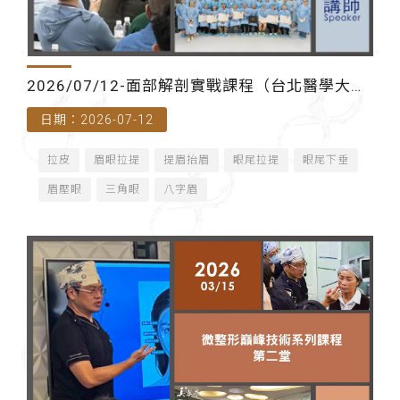
2026/07/12-面部解剖實戰課程（台北醫學大
日期：2026-07-12
學）-講師
拉皮
眉眼拉提
提眉抬眉
眼尾拉提
眼尾下垂
眉壓眼
三角眼
八字眉