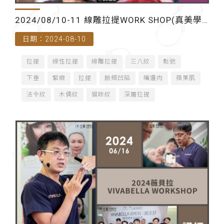
2024/08/10-11 線雕拉提WORK SHOP(真美學
日期：2024-08-10
診所)-授課講師
拉提
線性拉提
線雕拉提
三八紋
鬆弛
下垂
緊緻
拉提
臉頰凹陷
嘴邊肉
蘋果肌
法令紋
木偶紋
貓咪紋
深層拉提