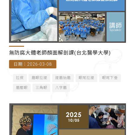
無防腐大體老師顏面解剖課(台北醫學大學)
日期：2026-03-08
拉皮
眉眼拉提
提眉抬眉
眼尾拉提
眼尾下垂
眉壓眼
三角眼
八字眉