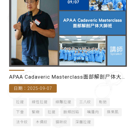
APAA Cadaveric Masterclass面部解剖尸体大师
日期：2025-09-07
班（臺北醫學大學）
拉提
線性拉提
線雕拉提
三八紋
鬆弛
下垂
緊緻
拉提
臉頰凹陷
嘴邊肉
蘋果肌
法令紋
木偶紋
貓咪紋
深層拉提