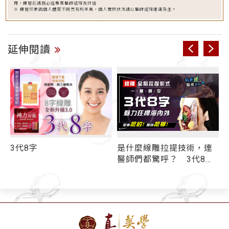
用，療程前請務必經專業醫師諮詢及評估
※ 療程效果因個人體質不同而有所差異，個人實際狀況請以醫師諮詢建議為主。
延伸閱讀
3代8字
是什麼線雕拉提技術，連
線
醫師們都驚呼？ 3代8字
「跨韌帶」超狂持效性
再度稱霸線雕界