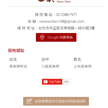
總 院 電 話：
02-2388-7971
信 箱：
renewclinic168@gmail.com
總 院 地 址：台北市中正區忠孝西路一段45號2樓
Google 地圖導航
服務據點
台北
台中
新北
真美學時尚
沙鹿真美學
立新真美學
各類適應症禁忌症副作用細項說明