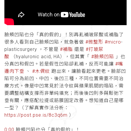
臉頰凹陷也分「真的假的」！別再亂補玻尿酸或補脂了
很多人看到自己臉頰凹陷，就急著做
#微整形
#micro
-
plasticsurgery ，不管是
#補脂
還是
#打玻尿
酸
（hyaluronic acid, HA），但其實「
#臉頰凹陷
」也
分真凹和假凹。若是假性凹陷卻亂補，反而可能讓
#嘴
邊肉下垂
、
#木偶紋
跑出來，讓臉看起來更老。臉部凹
陷可分為前凹、中凹、後凹三種，不同位置需要不同治
療方式。像是中凹常見於法令紋與蘋果肌間的塌陷，需
要調整結構支撐而非單純填充；而後後凹則多與鬆弛下
垂有關，應搭配拉提或筋膜固定改善。想知道自己是哪
一型？（了解真實作法分析：
https://post.pse.is/8c3q6m
）
0:00
臉頰凹陷也分「真的假的」！