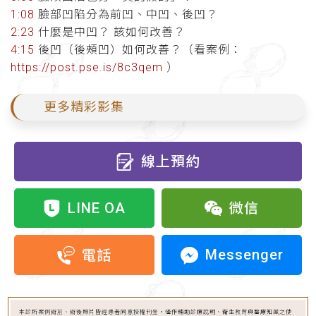
1:08
臉部凹陷分為前凹、中凹、後凹？
2:23
什麼是中凹？ 該如何改善？
4:15
後凹（後頰凹）如何改善？（看案例：
https://post.pse.is/8c3qem
）
更多精彩影集
線上預約
LINE OA
微信
Messenger
電話
本診所案例術前、術後照片皆經患者同意授權刊登，僅作輔助診療說明、衛生教育與醫療知識之使