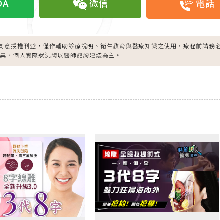
OA
微信
電話
同意授權刊登，僅作輔助診療說明、衛生教育與醫療知識之使用，療程前請務
差異，個人實際狀況請以醫師諮詢建議為主。