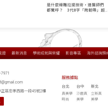
是什麼線雕拉提技術，連醫師們
都驚呼？ 3代8字「跨韌帶」超
狂持效性 再度稱霸線雕界
見證
最新消息
學術成就與榮耀
影音專區
海外諮詢預
-7971
服務據點
68@gmail.com
台北
台中
新北
中正區忠孝西路一段45號2樓
真美學
沙鹿真
立新真
時尚
美學
美學
航