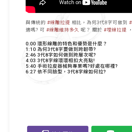
與傳統的
#線雕拉提
相比，為何3代8字可做到
適嗎? 可
#線雕維持多久
呢？ 關於
#埋線拉提
，
0:00 環形線雕的特色和優勢是什麼？
1:10 為何3代8字要做到跨韌帶?
2:46 3代8字如何做到跨層次呢?
4:03 3代8字線環環相扣大亮點!
5:40 手術拉皮器械夠專業嗎?好處在哪裡?
6:27 依不同臉型，3代8字線如何拉?