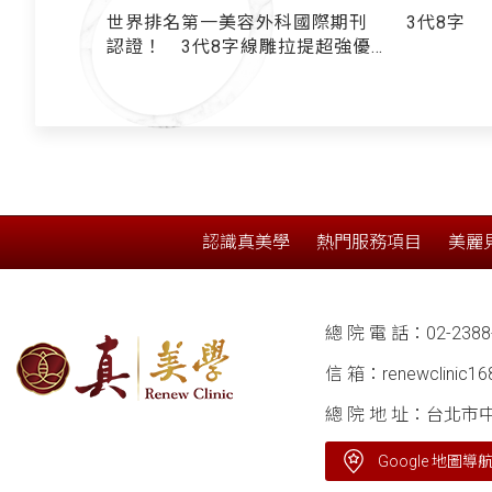
連醫師們
世界排名第一美容外科國際期刊
3代8字
跨韌帶」超
認證！ 3代8字線雕拉提超強優
雕界
勢一次看 線王：拉提效果好壞
取決於「跨韌帶」
認識真美學
熱門服務項目
美麗
總 院 電 話：
02-2388
信 箱：
renewclinic1
總 院 地 址：台北市
Google 地圖導