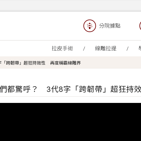
分院據點
拉皮手術
線雕拉提
字「跨韌帶」超狂持效性 再度稱霸線雕界
們都驚呼？ 3代8字「跨韌帶」超狂持