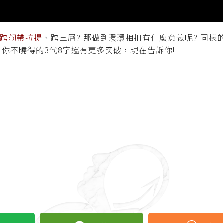
#跨韌帶拉提
、跨三層? 那做到環環相扣有什麼意義呢? 同樣
你不曉得的3代8字還有更多突破，現在告訴你!