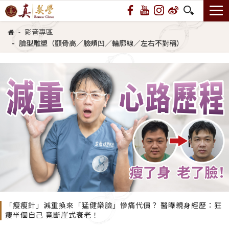
影音專區
臉型雕塑（顴骨高／臉頰凹／輪廓線／左右不對稱）
「瘦瘦針」減重換來「猛健樂臉」慘痛代價？ 醫曝親身經歷：狂
瘦半個自己 竟斷崖式衰老！