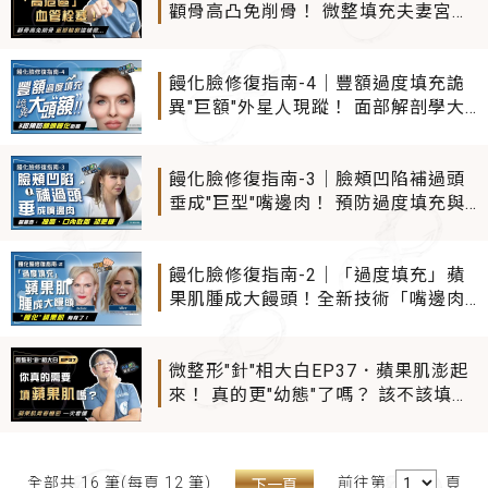
顴骨高凸免削骨！ 微整填充夫妻宮也
能創造"頭包臉"小顏效果 專家揭注射
「高危區」 當心血管栓塞！
饅化臉修復指南-4｜豐額過度填充詭
異"巨額"外星人現蹤！ 面部解剖學大
師公開：額頭饅化避險3大秘訣
饅化臉修復指南-3｜臉頰凹陷補過頭
垂成"巨型"嘴邊肉！ 預防過度填充與
饅化臉修復正解 面部解剖學大師這樣
說...
饅化臉修復指南-2｜「過度填充」蘋
果肌腫成大饅頭！全新技術「嘴邊肉
乾坤挪移」挽救"饅化"蘋果肌
微整形"針"相大白EP37．蘋果肌澎起
來！ 真的更"幼態"了嗎？ 該不該填蘋
果肌？ 解剖學大師帶你解鎖蘋果肌的
青春密碼
前往第
頁
全部共 16 筆(每頁 12 筆)
下一頁