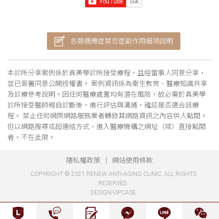
各類適應症禁忌症副作用細項說明
本診所分享案例係於真美學診所接受療程，且經當事人同意分享，
並已簽署同意公開授權書。 案例資訊係為衛生教育、醫療知識共享
及診療參考說明。因任何醫療處置均有潛在風險，故必需於真美學
診所接受醫師親自診斷後，進行評估與溝通，確認是否適合該療
程。 禁止任何網際網路服務業者轉錄其網路資訊之內容供人點閱。
但以網路搜尋或超連結方式，進入醫療機構之網址（域）直接點閱
者，不在此限。
隱私權政策
網站使用條款
COPYRIGHT © 2021 RENEW ANTI-AGING CLINIC. ALL RIGHTS
RESERVED.
DESIGN-VIPCASE