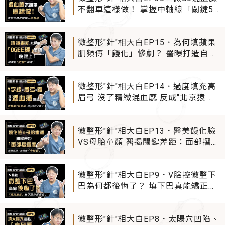
不翻車這樣做！ 掌握中軸線「關鍵5
部位」 立體精緻感瞬間拉滿～
微整形"針"相大白EP15．為何填蘋果
肌頻傳「饅化」慘劇？ 醫曝打造自然
立體蘋果肌訣竅 掌握幼態臉新指標—
內輪廓「Ogee曲線」！
微整形"針"相大白EP14．過度填充高
眉弓 沒了精緻混血感 反成"北京猿
人"！ 眉弓/額頭/Y字線 3步打造「內
輪廓」T區幼態美
微整形"針"相大白EP13．醫美饅化臉
VS母胎童顏 醫揭關鍵差距：面部摺疊
度 避開過度填充塑膠臉危機 先搞懂何
謂「內輪廓」！
微整形"針"相大白EP9．V臉控微整下
巴為何都後悔了？ 填下巴真能矯正嘴
凸暴牙？ 醫公開「高滿意度」墊下巴
新材質
微整形"針"相大白EP8．太陽穴凹陷、