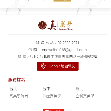
總 院 電 話：
02-2388-7971
信 箱：
renewclinic168@gmail.com
總 院 地 址：台北市中正區忠孝西路一段45號2樓
Google 地圖導航
服務據點
台北
台中
新北
真美學時尚
沙鹿真美學
立新真美學