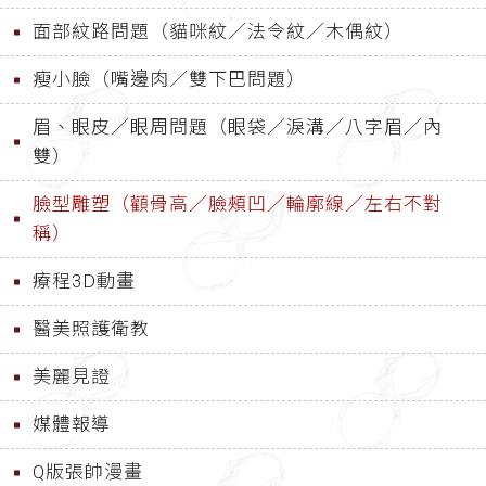
面部紋路問題（貓咪紋／法令紋／木偶紋）
瘦小臉（嘴邊肉／雙下巴問題）
眉、眼皮／眼周問題（眼袋／淚溝／八字眉／內
雙）
臉型雕塑（顴骨高／臉頰凹／輪廓線／左右不對
稱）
療程3D動畫
醫美照護衛教
美麗見證
媒體報導
Q版張帥漫畫