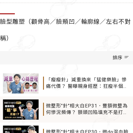
臉型雕塑（顴骨高／臉頰凹／輪廓線／左右不對
稱）
排序
「瘦瘦針」減重換來「猛健樂臉」慘
痛代價？ 醫曝親身經歷：狂瘦半個自
己 竟斷崖式衰老！
微整形"針"相大白EP31．豐額微整為
何慘況頻傳？ 額頭凹陷填充不是打滿
就好 醫師解剖判斷才是關鍵
微整形"針"相大白EP30．微do混血臉