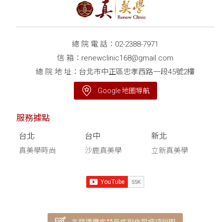
救！
總 院 電 話：
02-2388-7971
信 箱：
renewclinic168@gmail.com
總 院 地 址：台北市中正區忠孝西路一段45號2樓
Google 地圖導航
服務據點
台北
台中
新北
真美學時尚
沙鹿真美學
立新真美學