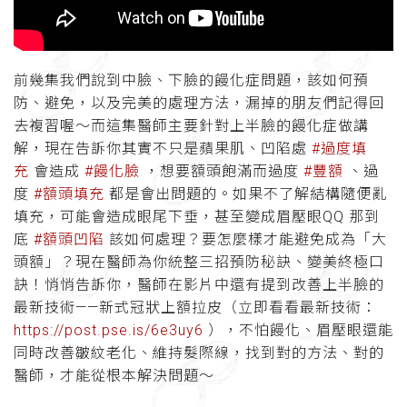
前幾集我們說到中臉、下臉的饅化症問題，該如何預
防、避免，以及完美的處理方法，漏掉的朋友們記得回
去複習喔～而這集醫師主要針對上半臉的饅化症做講
解，現在告訴你其實不只是蘋果肌、凹陷處
#過度填
充
會造成
#饅化臉
，想要額頭飽滿而過度
#豐額
、過
度
#額頭填充
都是會出問題的。如果不了解結構隨便亂
填充，可能會造成眼尾下垂，甚至變成眉壓眼QQ 那到
底
#額頭凹陷
該如何處理？要怎麼樣才能避免成為「大
頭額」？現在醫師為你統整三招預防秘訣、變美終極口
訣！悄悄告訴你，醫師在影片中還有提到改善上半臉的
最新技術——新式冠狀上額拉皮（立即看看最新技術：
https://post.pse.is/6e3uy6
），不怕饅化、眉壓眼還能
同時改善皺紋老化、維持髮際線，找到對的方法、對的
醫師，才能從根本解決問題～