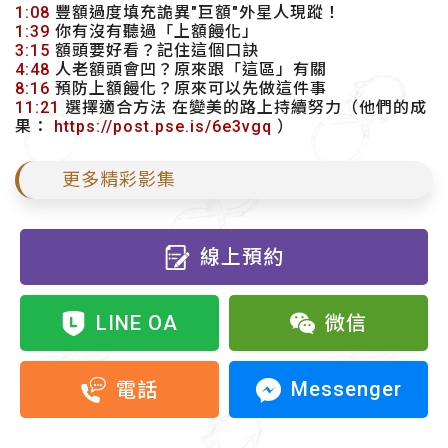
1:08
豐額過度填充詭異"巨額"外星人現蹤！
1:39
你有沒有聽過「上額饅化」
3:15
額頭要好看？記住這個口訣
4:48
人老額頭會凹？原來跟「這區」有關
8:16
預防上額饅化？原來可以先做這件事
11:21
選擇適合方法 在變美的路上持續努力（他們的成
果：
https://post.pse.is/6e3vgq
）
更多精彩影集
線上預約
LINE OA
微信
Messenger
電話