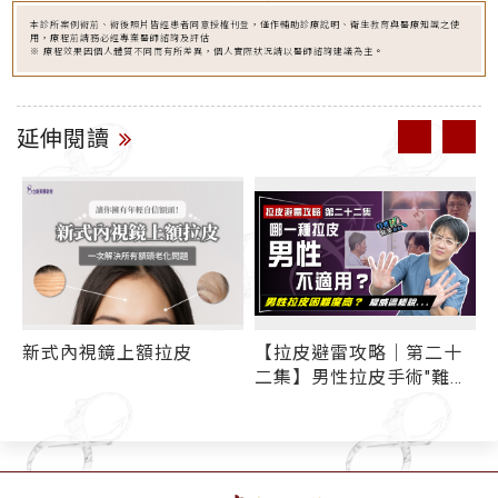
本診所案例術前、術後照片皆經患者同意授權刊登，僅作輔助診療說明、衛生教育與醫療知識之使
用，療程前請務必經專業醫師諮詢及評估
※ 療程效果因個人體質不同而有所差異，個人實際狀況請以醫師諮詢建議為主。
延伸閱讀
新式內視鏡上額拉皮
【拉皮避雷攻略｜第二十
二集】男性拉皮手術"難度
眉
高"！ 哪一種中下臉拉皮、
」
前額拉皮「男性不適
用」？選對拉皮方式 抬頭
紋、皺眉紋、法令紋才有
冠