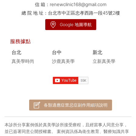
信 箱：
renewclinic168@gmail.com
總 院 地 址：台北市中正區忠孝西路一段45號2樓
Google 地圖導航
服務據點
台北
台中
新北
真美學時尚
沙鹿真美學
立新真美學
各類適應症禁忌症副作用細項說明
本診所分享案例係於真美學診所接受療程，且經當事人同意分享，
並已簽署同意公開授權書。 案例資訊係為衛生教育、醫療知識共享