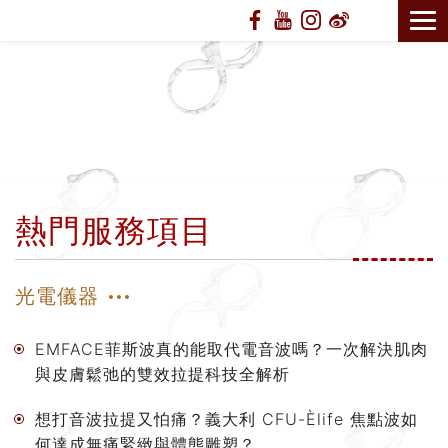
熱門服務項目
光電儀器
EMFACE菲斯波真的能取代電音波嗎？一次解決肌肉
與皮膚鬆弛的雙效拉提科技全解析
想打音波拉提又怕痛？義大利 CFU-Èlife 焦點波如
何達成無痛緊緻與體態雕塑？