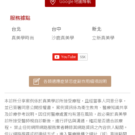
Google 地圖導航
服務據點
台北
台中
新北
真美學時尚
沙鹿真美學
立新真美學
各類適應症禁忌症副作用細項說明
本診所分享案例係於真美學診所接受療程，且經當事人同意分享，
並已簽署同意公開授權書。 案例資訊係為衛生教育、醫療知識共享
及診療參考說明。因任何醫療處置均有潛在風險，故必需於真美學
診所接受醫師親自診斷後，進行評估與溝通，確認是否適合該療
程。 禁止任何網際網路服務業者轉錄其網路資訊之內容供人點閱。
但以網路搜尋或超連結方式，進入醫療機構之網址（域）直接點閱