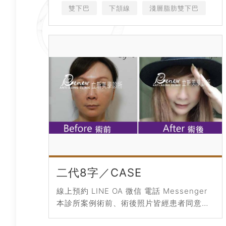
雙下巴
下頷線
淺層脂肪雙下巴
二代8字／CASE
線上預約 LINE OA 微信 電話 Messenger
本診所案例術前、術後照片皆經患者同意授
權刊登，僅作輔助診療說明、衛生教育與醫