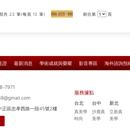
療知識之使用，療程前請務必...
療知識之
部共 22 筆(每頁 12 筆)
下一頁
前往第
頁
見證
最新消息
學術成就與榮耀
影音專區
海外諮詢預
8-7971
服務據點
168@gmail.com
台北
台中
新北
市中正區忠孝西路一段45號2樓
真美學
沙鹿真
立新真
時尚
美學
美學
航