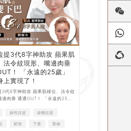
拉提3代8字神助攻 蘋果肌
、法令紋現形、嘴邊肉垂
OUT！ 「永遠的25歲」
身上實現了！
提3代8字神助攻 蘋果肌移位、法令紋
邊肉垂 通通OUT！ 「永遠的25
身上實現了！ 線上預約 LINE OA
 Messenge...
線性拉提
線雕拉提
紋
鬆弛
下垂
緊緻