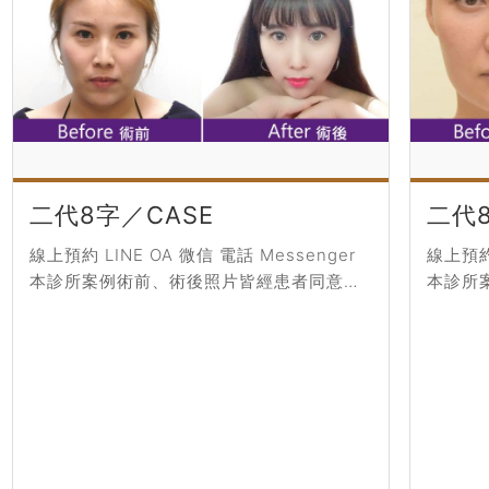
二代8字／CASE
二代8
線上預約 LINE OA 微信 電話 Messenger
線上預約 
本診所案例術前、術後照片皆經患者同意授
本診所
權刊登，僅作輔助診療說明、衛生教育與醫
權刊登
療知識之使用，療程前請務必...
療知識之