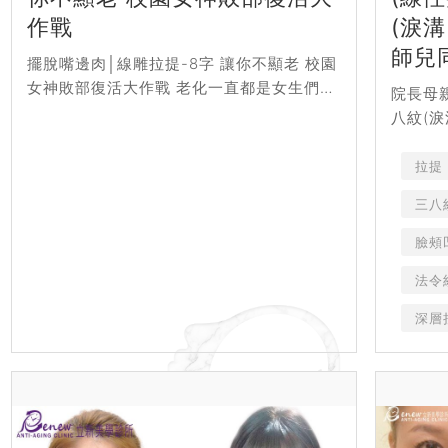
作戰
(淚
師兒
擺脫嘴邊肉│線雕拉提-8字 讓你不顯老 校園
女神敗部復活大作戰 老化一直都是女生們最
院長母
大得敵人，一過25歲時間開始不饒人 線上預
八紋(
約 LINE OA 微信 電話 M...
根本像姊
Messe
拉提
三八
臉頰
法令
深層