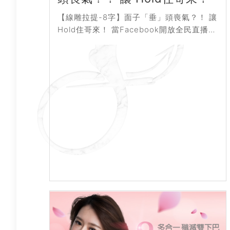
【線雕拉提-8字】面子「垂」頭喪氣？！ 讓
Hold住哥來！ 當Facebook開放全民直播的
那一天，或許直播這件事對這個世界都不再
那麼陌生。從YouTube頻...