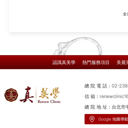
療知識之使用，療程前請務必...
全
認識真美學
熱門服務項目
美麗
總 院 電 話：
02-238
信 箱：
renewclinic
總 院 地 址：台北
Google 地圖導