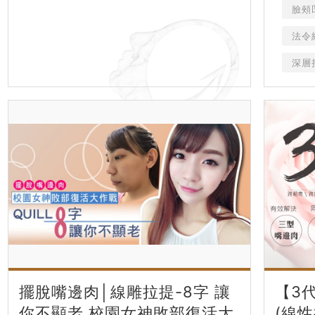
臉頰
法令
深層
擺脫嘴邊肉│線雕拉提-8字 讓
【3
你不顯老 校園女神敗部復活大
(線