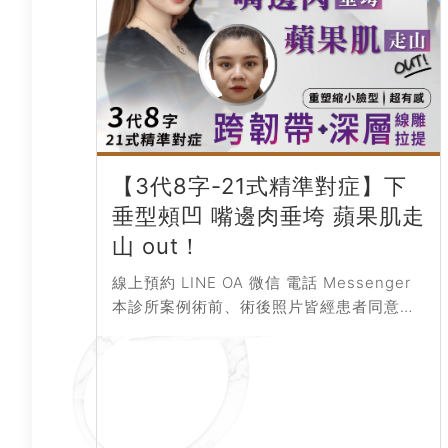
【3代8字-21式精準對症】下
垂型頰凹 嘴邊肉垂垮 蘋果肌走
山 out！
線上預約 LINE OA 微信 電話 Messenger
本診所案例術前、術後照片皆經患者同意授
權刊登，僅作輔助診療說明、衛生教育與醫
療知識之使用，療程前請務必...