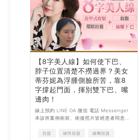
【8字美人線】如何使下巴、
脖子位置清楚不撈過界？美女
蒂芬妮為浮腫側臉所苦，靠8
字撐起門面，揮別雙下巴、嘴
邊肉！
線上預約 LINE OA 微信 電話 Messenger
本診所案例術前、術後照片皆經患者同意授
權刊登，僅作輔助診療說明、衛生教育與醫
療知識之使用，療程前請務必...
拉提
線性拉提
線雕拉提