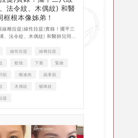
溝、法令紋、木偶紋) 和醫
同框根本像姊弟！
親線雕拉提(線性拉提)實錄！擺平三
淚溝、法令紋、木偶紋) 和醫師兒同框
弟！ 線上預約 LINE OA 微信 電話
nger 本診所...
線性拉提
線雕拉提
紋
鬆弛
下垂
緊緻
凹陷
嘴邊肉
蘋果肌
紋
木偶紋
貓咪紋
拉提