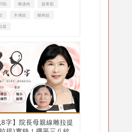
凹陷
嘴邊肉
蘋果肌
紋
木偶紋
貓咪紋
拉提
代8字】院長母親線雕拉提
性拉提)實錄！擺平三八紋