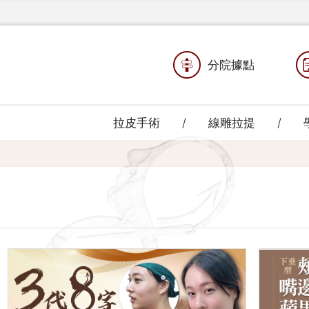
分院據點
拉皮手術
線雕拉提