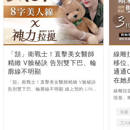
「頷」衛戰士！直擊美女醫師
線雕
精緻 V臉秘訣 告別雙下巴、輪
移位
廓線不明顯
通通
在她
「頷」衛戰士！直擊美女醫師精緻 V臉秘訣
告別雙下巴、輪廓線不明顯 線上預約 LINE
線雕拉
OA 微信 電話 Messenger 本診所案例術
現形、嘴
前、術後照片皆經患者同...
歲」在她
微信 電話
拉提
三八