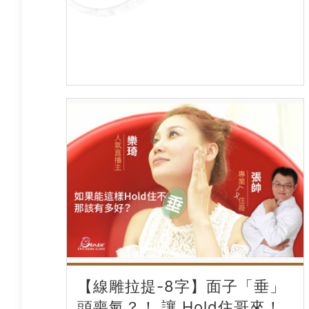
【線雕拉提-8字】面子「垂」
頭喪氣？！ 讓 Hold住哥來！