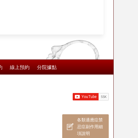
使用，療程前請務必...
約
線上預約
分院據點
各類適應症禁
忌症副作用細
項說明