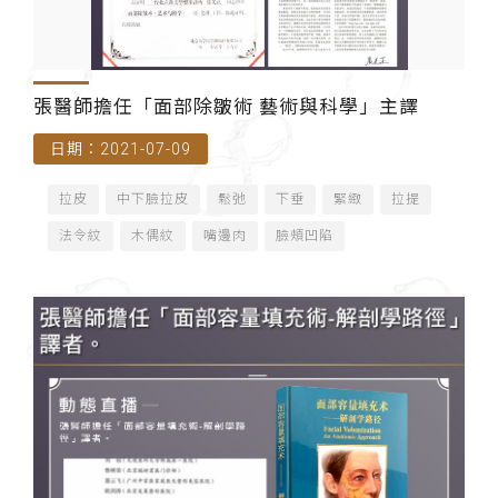
張醫師擔任「面部除皺術 藝術與科學」主譯
日期：2021-07-09
拉皮
中下臉拉皮
鬆弛
下垂
緊緻
拉提
法令紋
木偶紋
嘴邊肉
臉頰凹陷