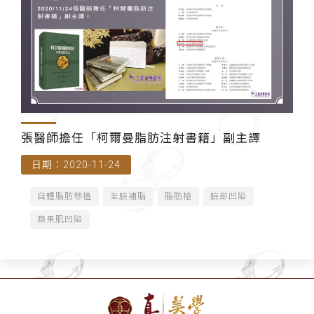
張醫師擔任「柯爾曼脂肪注射書籍」副主譯
日期：2020-11-24
自體脂肪移植
全臉補脂
脂肪槍
臉部凹陷
蘋果肌凹陷