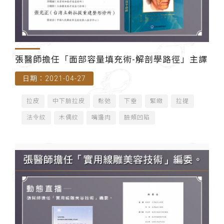
張醫師擔任「面部容量填充術-解剖學路徑」主譯
日期：2021-04-27
拉皮
中下臉拉皮
鬆弛
下垂
緊緻
拉提
法令紋
木偶紋
嘴邊肉
臉頰凹陷