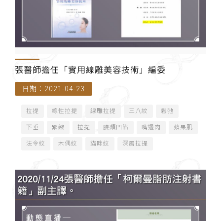
張醫師擔任「實用線雕美容技術」編委
日期：2021-04-23
拉提
線性拉提
線雕拉提
三八紋
鬆弛
下垂
緊緻
拉提
臉頰凹陷
嘴邊肉
蘋果肌
法令紋
木偶紋
貓咪紋
深層拉提