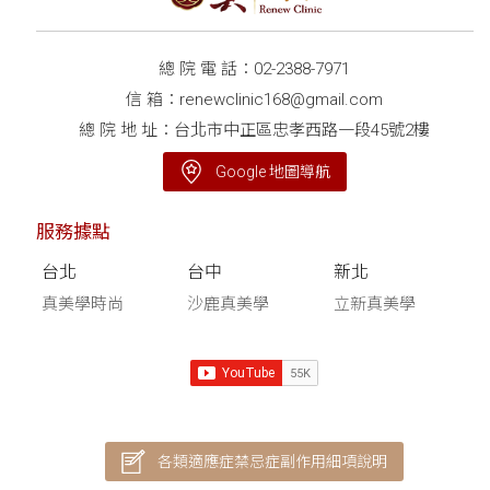
總 院 電 話：
02-2388-7971
信 箱：
renewclinic168@gmail.com
總 院 地 址：台北市中正區忠孝西路一段45號2樓
Google 地圖導航
服務據點
台北
台中
新北
真美學時尚
沙鹿真美學
立新真美學
各類適應症禁忌症副作用細項說明