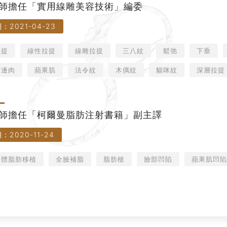
師擔任「實用線雕美容技術」編委
：2021-04-23
拉提
線性拉提
線雕拉提
三八紋
鬆弛
下垂
嘴邊肉
蘋果肌
法令紋
木偶紋
貓咪紋
深層拉提
師擔任「柯爾曼脂肪注射書籍」副主譯
：2020-11-24
自體脂肪移植
全臉補脂
脂肪槍
臉部凹陷
蘋果肌凹