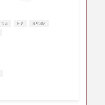
緊緻
拉提
臉頰凹陷
陷