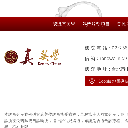
認識真美學
熱門服務項目
美麗
總 院 電 話：
02-238
信 箱：
renewclinic
總 院 地 址：台北
Google 地圖導
本診所分享案例係於真美學診所接受療程，且經當事人同意分享，並已
診所接受醫師親自診斷後，進行評估與溝通，確認是否適合該療程。 
者，不在此限。