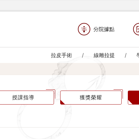
分院據點
拉皮手術
線雕拉提
授課指導
獲獎榮耀