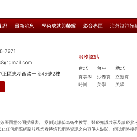
見證
最新消息
學術成就與榮耀
影音專區
海外諮詢預
8-7971
服務據點
168@gmail.com
台北
台中
新北
市中正區忠孝西路一段45號2樓
真美學
沙鹿真
立新真
時尚
美學
美學
航
簽署同意公開授權書。 案例資訊係為衛生教育、醫療知識共享及診療參
禁止任何網際網路服務業者轉錄其網路資訊之內容供人點閱。但以網路搜