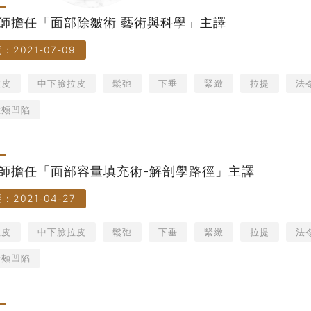
師擔任「面部除皺術 藝術與科學」主譯
：2021-07-09
拉皮
中下臉拉皮
鬆弛
下垂
緊緻
拉提
法
臉頰凹陷
師擔任「面部容量填充術-解剖學路徑」主譯
：2021-04-27
拉皮
中下臉拉皮
鬆弛
下垂
緊緻
拉提
法
臉頰凹陷