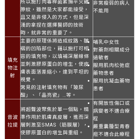
所以施打肉毒桿菌素撫平火雞
非常瘦弱的病人
脖紋，雖然是大家都能接受，
不能用
且又是非侵入的方式，但是深
淺的拿捏在選擇醫師的技術
時，就非常的重要了。
主要的原理係將造成紋路、皺
哺乳中女性
褶的凹陷部位，藉以施打可相
對藥劑相關成分
容的填充物，以填補深層線條
過敏者
填充
並刺激膠原蛋白的增生，使皮
服用肌肉松弛症
物注
膚表面落差縮小，達到平坦的
藥物患者
射
視覺。
服用抗凝血藥物
常見的注射填充物有「玻尿
患者
酸」、「晶亮瓷」…等。
有開放性傷口或
將超聲波聚焦於單一個點，精
病變者不適合療
音波
準作用於肌膚真皮層，進而深
程
拉提
層刺激至SMAS（筋膜層），
嚴重囊腫型青春
使膠原蛋白的增生與重組。
痘不適合此療程