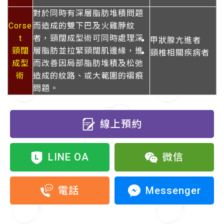
對於同時有深層脂肪堆積問題
Corse
而造成的雙下巴及火雞脖紋
t
者，頸闊成型術可同時處理深
甲狀腺亢進者
頸闊
層脂肪並拉緊頸闊肌邊緣，進
頸椎相關疾病者
成型
而改善因局部脂肪堆積及松弛
術
造成的紋路、或大範圍的褶痕
問題。
線上預約
LINE OA
微信
Messenger
電話