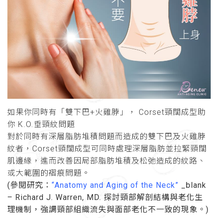
如果你同時有「雙下巴+火雞脖」， Corset頸闊成型助
你 K.O.垂頸紋問題
對於同時有深層脂肪堆積問題而造成的雙下巴及火雞脖
紋者，Corset頸闊成型可同時處理深層脂肪並拉緊頸闊
肌邊緣，進而改善因局部脂肪堆積及松弛造成的紋路、
或大範圍的褶痕問題。
(參閱研究：
“Anatomy and Aging of the Neck”
_blank
– Richard J. Warren, MD. 探討頸部解剖結構與老化生
理機制，強調頸部組織流失與面部老化不一致的現象。)