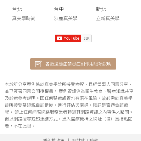
台北
台中
新北
真美學時尚
沙鹿真美學
立新真美學
各類適應症禁忌症副作用細項說明
本診所分享案例係於真美學診所接受療程，且經當事人同意分享，
並已簽署同意公開授權書。 案例資訊係為衛生教育、醫療知識共享
及診療參考說明。因任何醫療處置均有潛在風險，故必需於真美學
診所接受醫師親自診斷後，進行評估與溝通，確認是否適合該療
程。 禁止任何網際網路服務業者轉錄其網路資訊之內容供人點閱。
但以網路搜尋或超連結方式，進入醫療機構之網址（域）直接點閱
者，不在此限。
隱私權政策
網站使用條款