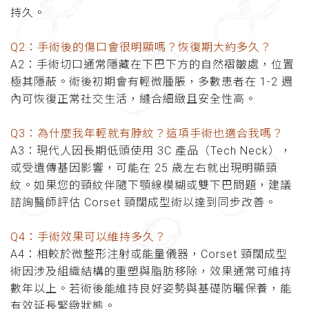
持久。
Q2：手術後的傷口會很明顯嗎？恢復期大約多久？
A2：手術切口通常隱藏在下巴下方的自然褶皺處，位置
極其隱蔽。術後初期會有輕微腫脹，多數患者在 1-2 週
內可恢復正常社交生活，縫合細緻且安全性高。
Q3：為什麼我年輕就有脖紋？這項手術也適合我嗎？
A3：現代人因長期低頭使用 3C 產品（Tech Neck），
或受遺傳基因影響，可能在 25 歲左右就出現明顯頸
紋。如果您的頸紋伴隨下顎線模糊或雙下巴問題，建議
諮詢醫師評估 Corset 頸闊成型術以達到同步改善。
Q4：手術效果可以維持多久？
A4：相較於微整形注射或能量儀器，Corset 頸闊成型
術因涉及組織結構的重塑與脂肪移除，效果通常可維持
數年以上。若術後能維持良好姿勢與基礎防曬保養，能
有效延長緊緻狀態。