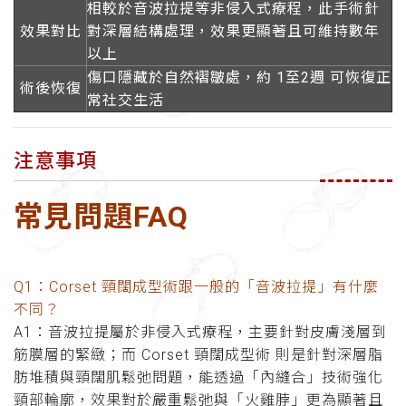
相較於音波拉提等非侵入式療程，此手術針
效果對比
對深層結構處理，效果更顯著且可維持數年
以上
傷口隱藏於自然褶皺處，約 1至2週 可恢復正
術後恢復
常社交生活
注意事項
常見問題FAQ
Q1：Corset 頸闊成型術跟一般的「音波拉提」有什麼
不同？
A1：音波拉提屬於非侵入式療程，主要針對皮膚淺層到
筋膜層的緊緻；而 Corset 頸闊成型術 則是針對深層脂
肪堆積與頸闊肌鬆弛問題，能透過「內縫合」技術強化
頸部輪廓，效果對於嚴重鬆弛與「火雞脖」更為顯著且