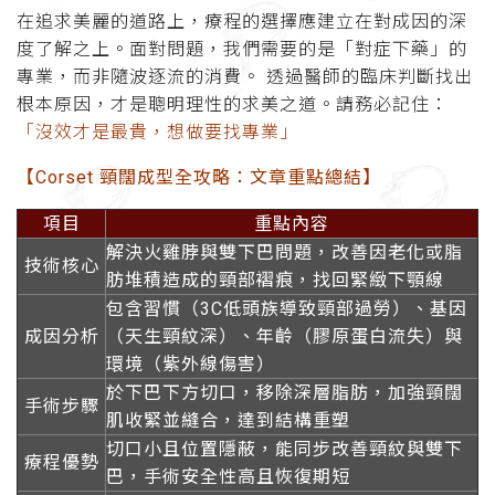
在追求美麗的道路上，療程的選擇應建立在對成因的深
度了解之上。面對問題，我們需要的是「對症下藥」的
專業，而非隨波逐流的消費。 透過醫師的臨床判斷找出
根本原因，才是聰明理性的求美之道。請務必記住：
「沒效才是最貴，想做要找專業」
【Corset 頸闊成型全攻略：文章重點總結】
項目
重點內容
解決火雞脖與雙下巴問題，改善因老化或脂
技術核心
肪堆積造成的頸部褶痕，找回緊緻下顎線
包含習慣（3C低頭族導致頸部過勞）、基因
成因分析
（天生頸紋深）、年齡（膠原蛋白流失）與
環境（紫外線傷害）
於下巴下方切口，移除深層脂肪，加強頸闊
手術步驟
肌收緊並縫合，達到結構重塑
切口小且位置隱蔽，能同步改善頸紋與雙下
療程優勢
巴，手術安全性高且恢復期短