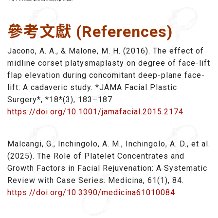
參考文獻 (References)
Jacono, A. A., & Malone, M. H. (2016). The effect of
midline corset platysmaplasty on degree of face-lift
flap elevation during concomitant deep-plane face-
lift: A cadaveric study. *JAMA Facial Plastic
Surgery*, *18*(3), 183–187.
https://doi.org/10.1001/jamafacial.2015.2174
Malcangi, G., Inchingolo, A. M., Inchingolo, A. D., et al.
(2025). The Role of Platelet Concentrates and
Growth Factors in Facial Rejuvenation: A Systematic
Review with Case Series. Medicina, 61(1), 84.
https://doi.org/10.3390/medicina61010084