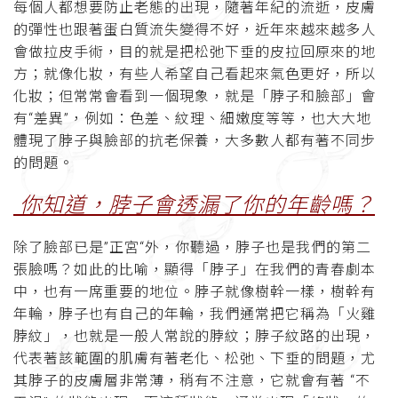
每個人都想要防止老態的出現，隨著年紀的流逝，皮膚
的彈性也跟著蛋白質流失變得不好，近年來越來越多人
會做拉皮手術，目的就是把松弛下垂的皮拉回原來的地
方；就像化妝，有些人希望自己看起來氣色更好，所以
化妝；但常常會看到一個現象，就是「脖子和臉部」會
有“差異”，例如：色差、紋理、細嫩度等等，也大大地
體現了脖子與臉部的抗老保養，大多數人都有著不同步
的問題。
你知道，脖子會透漏了你的年齡嗎？
除了臉部已是”正宮“外，你聽過，脖子也是我們的第二
張臉嗎？如此的比喻，顯得「脖子」在我們的青春劇本
中，也有一席重要的地位。脖子就像樹幹一樣，樹幹有
年輪，脖子也有自己的年輪，我們通常把它稱為「火雞
脖紋」，也就是一般人常說的脖紋；脖子紋路的出現，
代表著該範圍的肌膚有著老化、松弛、下垂的問題，尤
其脖子的皮膚層非常薄，稍有不注意，它就會有著 “不