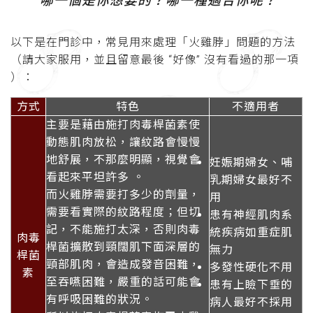
哪一個是你想要的？哪一種適合你呢？
以下是在門診中，常見用來處理「火雞脖」問題的方法
（請大家服用，並且留意最後 “好像” 沒有看過的那一項
）：
方式
特色
不適用者
主要是藉由施打肉毒桿菌素使
動態肌肉放松，讓紋路會慢慢
地舒展，不那麼明顯，視覺會
妊娠期婦女、哺
看起來平坦許多 。
乳期婦女最好不
而火雞脖需要打多少的劑量，
用
需要看實際的紋路程度；但切
患有神經肌肉系
記，不能施打太深，否則肉毒
統疾病如重症肌
肉毒
桿菌擴散到頸闊肌下面深層的
無力
桿菌
頸部肌肉，會造成發音困難，
多發性硬化不用
素
至吞嚥困難，嚴重的話可能會
患有上瞼下垂的
有呼吸困難的狀況。
病人最好不採用