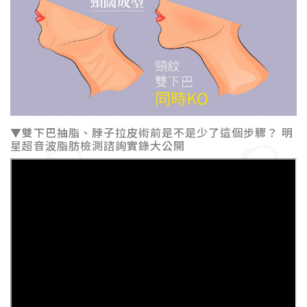
▼雙下巴抽脂、脖子拉皮術前是不是少了這個步驟？ 明
星超音波脂肪檢測諮詢實錄大公開