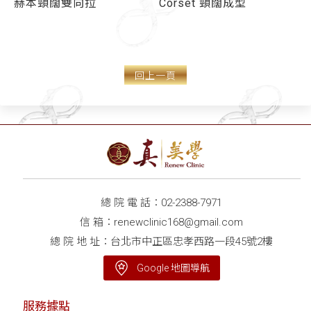
赫本頸闊雙向拉
Corset 頸闊成型
回上一頁
總 院 電 話：
02-2388-7971
信 箱：
renewclinic168@gmail.com
總 院 地 址：台北市中正區忠孝西路一段45號2樓
Google 地圖導航
服務據點