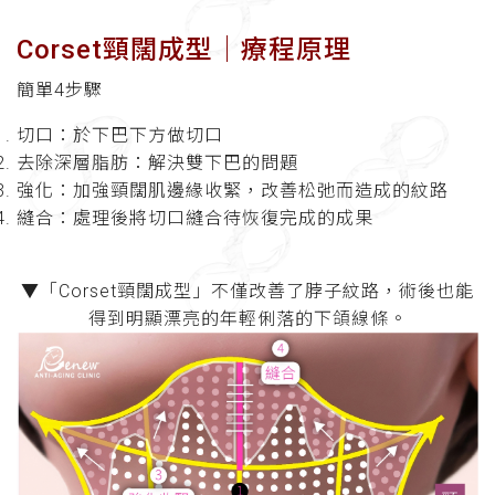
Corset頸闊成型│療程原理
簡單4步驟
切口：於下巴下方做切口
去除深層脂肪：解決雙下巴的問題
強化：加強頸闊肌邊緣收緊，改善松弛而造成的紋路
縫合：處理後將切口縫合待恢復完成的成果
▼「Corset頸闊成型」不僅改善了脖子紋路，術後也能
得到明顯漂亮的年輕俐落的下頜線條。