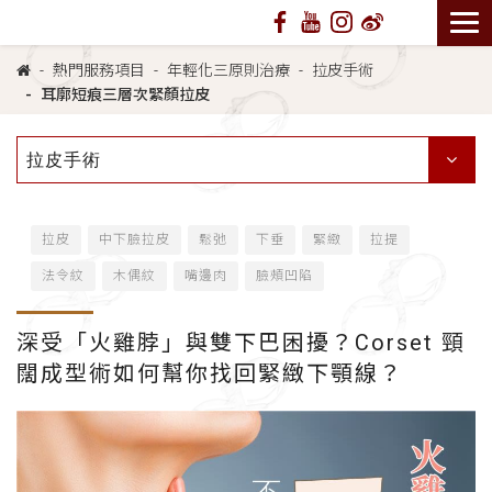
熱門服務項目
年輕化三原則治療
拉皮手術
耳廓短痕三層次緊顏拉皮
拉皮手術
拉皮
中下臉拉皮
鬆弛
下垂
緊緻
拉提
法令紋
木偶紋
嘴邊肉
臉頰凹陷
深受「火雞脖」與雙下巴困擾？Corset 頸
闊成型術如何幫你找回緊緻下顎線？