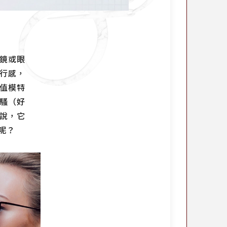
鏡或眼
行感，
值模特
騷（好
說，它
呢？