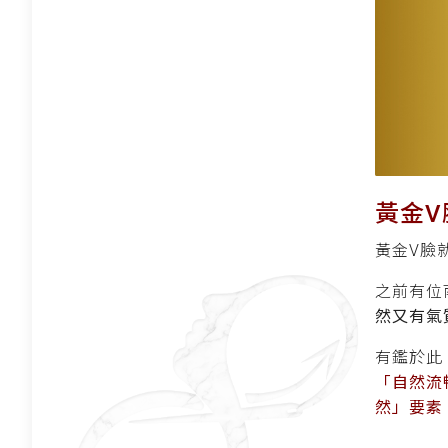
黃金V
黃金V臉
之前有位
然又有氣
有鑑於此
「自然流
然」要素