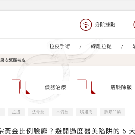
分院據點
拉皮手術
線雕拉提
三層次緊顏拉皮
提
儀器治療
瘦臉除皺
緻
拉提
法令紋
木偶紋
嘴邊肉
臉頰凹陷
宗黃金比例臉龐？避開過度醫美陷阱的 6 