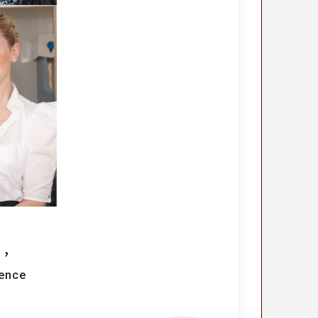
，
nce