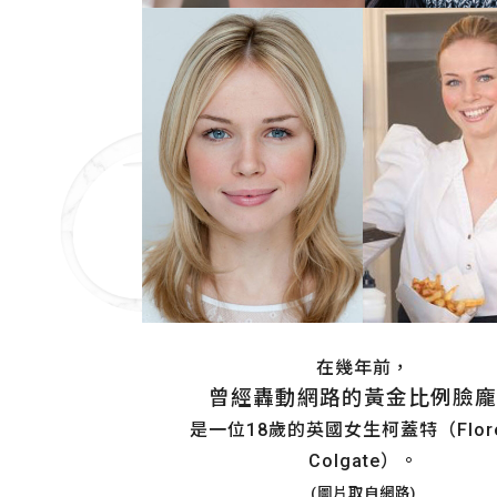
在幾年前，
曾經轟動網路的黃金比例臉龐
是一位18歲的英國女生柯蓋特（Flore
Colgate）。
(圖片取自網路)