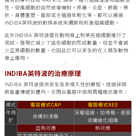
獨有的專利技術 448 kHz 頻率，提升組織溫度和細胞活
性，促進細胞的自然修復機制。疼痛、炎症、疤痕、骨
折、身體重塑、面部或生殖器年輕化等，都可以通過
INDIBA英特波的射頻系統來調節和刺激組織細胞。
此外INDIBA 英特波還在動物身上對某些癌細胞進行了
測試，發現它減少了這些細胞的形成數量，但並不會減
少正常細胞的數量，也因此它可以安全的在人類及動物
身上運用。
INDIBA英特波的治療原理
INDIBA 英特波提供安全及非侵入性的療程。透過探頭
將能量傳遞到體內，在閉合電路中使用兩種模式運作：
模式
電容模式CAP
電阻模式RES
作用
深層組織，如骨骼、疤痕
皮膚的淺層
於
或纖維化組織
亞熱效應
熱效應