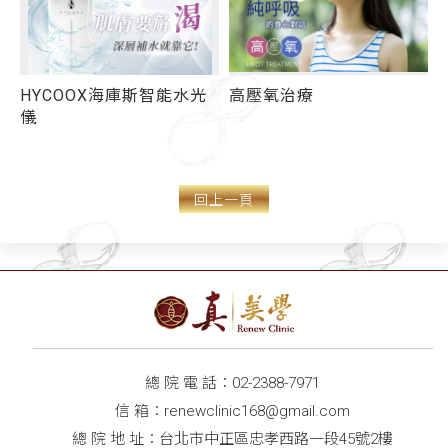
HYCOOX海庫斯智能水光
高壓氧治療
儀
回上一頁
總 院 電 話：
02-2388-7971
信 箱：
renewclinic168@gmail.com
總 院 地 址：台北市中正區忠孝西路一段45號2樓