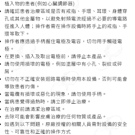
植入物的患者(例如心臟調節器)
請確認患者治療區域是否有戒指、手環、耳環、身體穿
孔或其他金屬物，以避免射頻電流經過不必要的導電路
徑進入人體；操作者需在操作設備時將手上的戒指、手
環等取下。
操作者應透過手柄握住電極及電容，切勿用手觸碰電
極。
在更換、插入及取出電極前，請停止本產品。
請勿使用損壞的電極，例如塗層中有小孔、裂紋或碎
屑。
切勿在不正確安裝迴路電極時使用本設備，否則可能會
導致患者灼傷。
當電纜有損壞或惡化的現象，請勿使用手柄。
當病患覺得過熱時，請立即停止治療。
在治療前請清潔治療區域。
去除可能會影響皮膚治療的任何物質或產品。
如遇到以下問題，原廠授權的相關人員需對設備的安全
性、可靠性和正確的操作方式