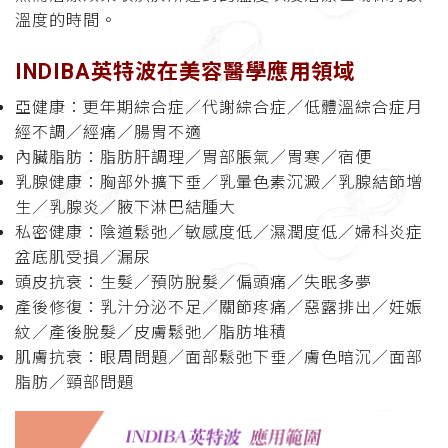
溫度的時間。
INDIBA英特波在美容醫學應用領域
亞健康：更年期綜合症／代謝綜合症／低體溫綜合症月
經不調／經痛／腸胃不適
內臟脂肪：脂肪肝調理／胃部脹氣／胃寒／宿便
乳腺健康：胸部外擴下垂／乳暈色素沉澱／乳腺結節增
生／乳腺炎／腋下淋巴結腫大
私密健康：陰道鬆弛／敏感度低／濕潤度低／婦科炎症
盆底肌受損／漏尿
頭皮抗衰：生髮／預防脫髮／偏頭痛／失眠多夢
產後修復：乳汁分泌不足／關節疼痛／惡露排出／妊娠
紋／產後脫髮／皮膚鬆弛／脂肪堆積
肌膚抗衰：眼周問題／面部鬆弛下垂／膚色暗沉／面部
脂肪／頸部問題