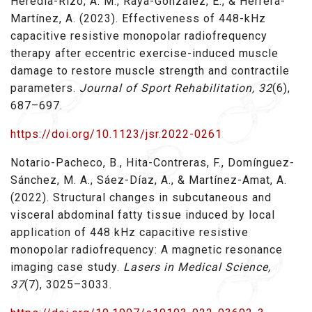
Heredia-Rizo, A. M., Raya-González, E., & Herrera-
Martínez, A. (2023). Effectiveness of 448-kHz
capacitive resistive monopolar radiofrequency
therapy after eccentric exercise-induced muscle
damage to restore muscle strength and contractile
parameters.
Journal of Sport Rehabilitation, 32
(6),
687–697.
https://doi.org/10.1123/jsr.2022-0261
Notario-Pacheco, B., Hita-Contreras, F., Domínguez-
Sánchez, M. A., Sáez-Díaz, A., & Martínez-Amat, A.
(2022). Structural changes in subcutaneous and
visceral abdominal fatty tissue induced by local
application of 448 kHz capacitive resistive
monopolar radiofrequency: A magnetic resonance
imaging case study.
Lasers in Medical Science,
37
(7), 3025–3033.