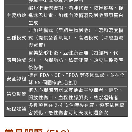
多種手術或療程合併使用
縮短術後恢復期、消腫修復、減輕疼痛、促
主要功效
進淋巴排毒、加速血液循環及刺激膠原蛋白
生成
非加熱模式（早期生物刺激）、溫和溫度模
三種模式
式（提供營養氧氣）、高溫模式（深層血流
與緊實）
醫美整形術後、亞健康管理（如經痛、代
應用領域
謝）、內臟脂肪、私密健康、頭皮生髮及產
後修復
擁有 FDA、CE、TFDA 等多國認證，並在全
安全認證
球 65 個國家廣泛應用
植入心臟調節器或其他電子設備者、懷孕、
禁忌對象
開放性傷口、血栓性靜脈炎、熱感遲鈍者
多數項目在 2-4 次治療後有感，頻率依目標
療程建議
客製化，急性傷害可每天或每週多次