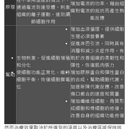
在不使用溫度的情況下，
增加電流的功率，藉由組
原理
通過電流到達受體，刺激
織對電流的抵抗而產生熱
組織的離子運動，達到調
能反應
節細胞作用
增加血液循環，提供細胞
生理必須營養素
促進淋巴引流，同時具有
消腫和減少炎症作用，有
生物刺激，促進細胞增殖
助於改善組織的柔韌性和
和分化
彈性，恢復肌肉張力
使細胞功能正常化，維持
增加膠原蛋白和彈性蛋白
幫助
細胞平衡，恢復細胞膜電
的合成，幫助細胞代謝，
位
加速新陳代謝反應，改善
傷口癒合的速度和質量
增加纖維母細胞、角質形
成細胞和骨細胞的修復，
改善自身的組織功能修復
然而治療效果取決於所達到的溫度以及治療區域保持該