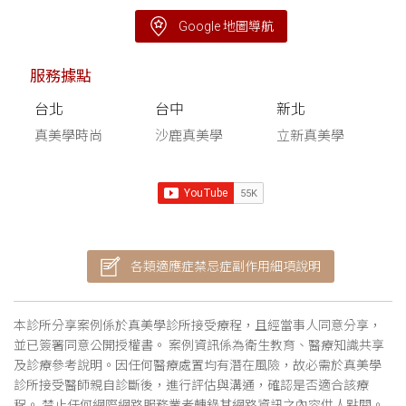
Google 地圖導航
服務據點
台北
台中
新北
真美學時尚
沙鹿真美學
立新真美學
各類適應症禁忌症副作用細項說明
本診所分享案例係於真美學診所接受療程，且經當事人同意分享，
並已簽署同意公開授權書。 案例資訊係為衛生教育、醫療知識共享
及診療參考說明。因任何醫療處置均有潛在風險，故必需於真美學
診所接受醫師親自診斷後，進行評估與溝通，確認是否適合該療
程。 禁止任何網際網路服務業者轉錄其網路資訊之內容供人點閱。