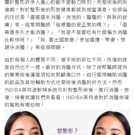
關於整形許多人擔心的都不是動刀時刻，而是術後的恢
復期！對於整形後的形狀通常都感到相當滿意，但煩惱
的往往是「遲遲還未消腫、泡泡的、腫腫的、胖胖的皮
膚」等，經常問醫師「這樣腫的是正常的嗎？」、「還
需要多久才能消腫？」「我是不是要吃有什麼偏方消腫
比較快呀？」「我…要出國旅遊／參加婚禮、聚會，想
趕快消腫！」等這類問題。
由於每個人的體質不同、做手術的部位不同，恢復的速
度自然也不一樣。最好的消腫方式，除了按照醫師提供
的專業術後護理須知來照顧傷口外，自行服用輔助消腫
的飲品及其他輔助方式也是術後消腫的好方法。然而
INDIBA英特波射頻系統可針對整形術後，進行消腫、修
復，接著就讓我們來看看，INDIBA英特波對於消腫修復
的幫助有哪些吧！