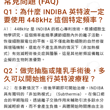
常見問題 (FAQ)
Q1：為什麼 INDIBA 英特波一定
要使用 448kHz 這個特定頻率？
A1：
448kHz 是 INDIBA 的核心專利技術。根據細胞生
物學研究，這個頻率能精準調節細胞內外的離子活動，
恢復細胞膜電位的平衡。這不僅能啟動細胞的自然修復
與增殖機制，還能在不產生高熱的情況下（非加熱模
式）有效減輕術後炎症與腫脹，這是其他射頻設備難以
企擬的生物刺激優勢。
Q2：做完抽脂或隆乳手術後，多
久可以開始進行英特波療程？
A2：
在多數情況下，術後早期即可開始治療。INDIBA
具有獨特的「非加熱模式」（Subthermia），在傷口癒
合的早期階段，透過離子交換作用來輔助引流多餘水分
與減輕瘀青，而不會產生負擔。具體開始時間應由主治