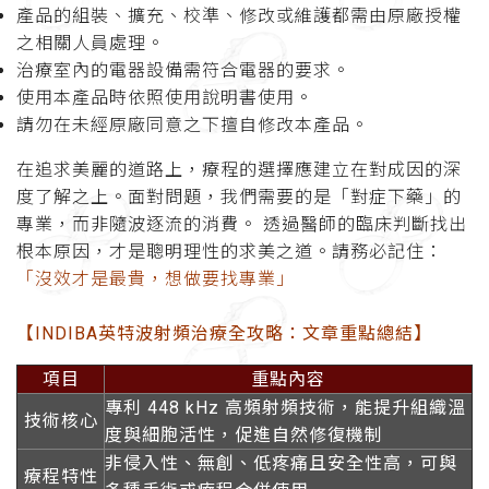
產品的組裝、擴充、校準、修改或維護都需由原廠授權
之相關人員處理。
治療室內的電器設備需符合電器的要求。
使用本產品時依照使用說明書使用。
請勿在未經原廠同意之下擅自修改本產品。
在追求美麗的道路上，療程的選擇應建立在對成因的深
度了解之上。面對問題，我們需要的是「對症下藥」的
專業，而非隨波逐流的消費。 透過醫師的臨床判斷找出
根本原因，才是聰明理性的求美之道。請務必記住：
「沒效才是最貴，想做要找專業」
【INDIBA英特波射頻治療全攻略：文章重點總結】
項目
重點內容
專利 448 kHz 高頻射頻技術，能提升組織溫
技術核心
度與細胞活性，促進自然修復機制
非侵入性、無創、低疼痛且安全性高，可與
療程特性