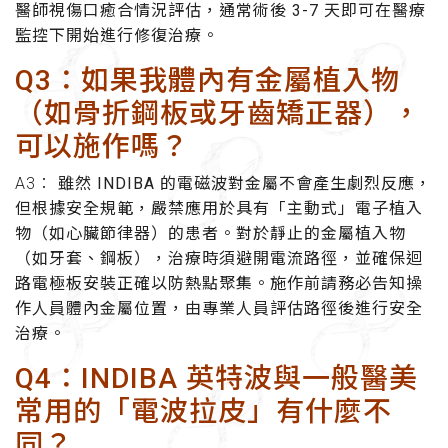
醫師視傷口癒合情況評估，通常術後 3-7 天即可在醫療
監控下開始進行修復治療。
Q3：如果我體內有金屬植入物
（如骨折鋼板或牙齒矯正器），
可以施作嗎？
A3：
雖然 INDIBA 的電磁波對金屬不會產生劇烈反應，
但根據安全規範，嚴禁應用於具有「主動式」電子植入
物（如心臟節律器）的患者。對於靜止的金屬植入物
（如牙套、鋼板），治療時須避開電流路徑，並確保迴
路電極板安裝正確以防熱點聚集。施作前請務必告知操
作人員體內金屬位置，由專業人員評估路徑後進行安全
治療。
Q4：INDIBA 英特波與一般醫美
常用的「電波拉皮」有什麼不
同？