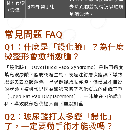
眼下異物
眼袋外開手術
去除異物並視情況以脂肪
（淚溝）
填補淚溝。
常見問題 FAQ
Q1：什麼是「饅化臉」？為什麼
微整形會愈補愈腫？
「饅化臉」（Overfilled Face Syndrome）是指因過度
填充玻尿酸、脂肪或增生劑，或是注射層次錯誤，導致
臉部失去立體線條，呈現像饅頭般浮腫、僵硬且不自然
的狀態。這通常是因為醫師忽略了老化造成的組織下垂
（Deep Fat Pad Displacement），一味地在凹陷處加
料，導致臉部容積過大而下垂感加重。
Q2：玻尿酸打太多變「饅化」
了，一定要動手術才能救嗎？