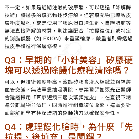
不一定。如果是近期注射的玻尿酸，可以透過「降解酶
技術」將過多的填充物逐步溶解。但若填充物已導致皮
膚極度鬆弛，或是使用了膠原蛋白增生劑、自體脂肪等
無法直接降解的材質，則建議配合「拉提復位」或特定
的消脂儀器（如 EXION）來重塑輪廓，嚴重者則需透過
拉皮手術進行深層修復。
Q3：早期的「小針美容」矽膠硬
塊可以透過除饅化療程清除嗎？
可以，但技術難度極高。液態矽膠會滲入組織並與神經
血管交織，無法單靠抽吸清除。專業醫師如張光正醫師
會建議採用「耳廓短痕三層次緊顏拉皮」，在直視下精
準分離異物並清理，同時進行組織復位收緊，這需要對
面部解剖學有極深造詣的醫師執刀以確保安全性。
Q4：處理饅化臉時，為什麼「先
拉提、後填充」是關鍵？