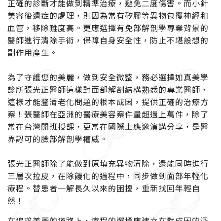
正確的診斷才能做到精準治療，避免二度傷害。
而小針
美容後遺症的處理，則因為常有矽膠等異物包覆神經和
血管，移除難度高。更應選擇有免部解剖學專業背景的
醫師進行清除手術，保障自身安全性，防止不堪設想的
副作用產生。
為了守護您的美麗，做到安全微整，務必選擇如真美學
診所張光正醫師這樣對面部解剖結構熟悉的專業醫師，
這樣才能釐清老化問題的根本成因，提供正確的治療方
案！
張醫師在亞洲的醫療美容案件量超過上萬件，除了
常在台灣開班授課，更常在國際上應邀演講分享，是醫
界認可的臉部解剖學權威。
張光正醫師除了能做到原填充異物清除，還能同時進行
三層次拉皮，在除饅化的過程中，同步做到面部年輕化
療程。替患者一解長久以來的困擾，重新找回年輕自
然！