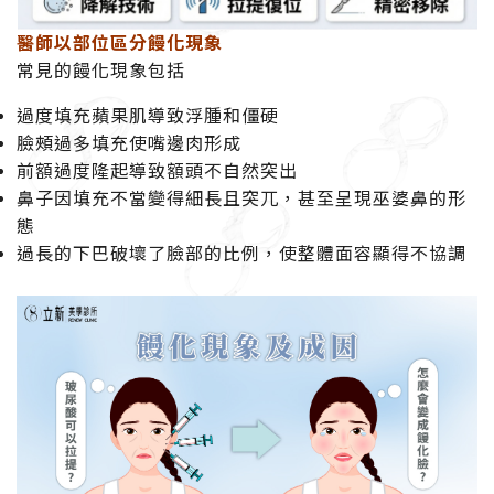
醫師以部位區分饅化現象
常見的饅化現象包括
過度填充蘋果肌導致浮腫和僵硬
臉頰過多填充使嘴邊肉形成
前額過度隆起導致額頭不自然突出
鼻子因填充不當變得細長且突兀，甚至呈現巫婆鼻的形
態
過長的下巴破壞了臉部的比例，使整體面容顯得不協調