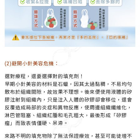
(2)避開小針美容危機：
選對療程，還要選擇對的填充劑！
早期小針美容的材料是石蠟，因其太過黏稠，不易均勻
散布於組織間隙，故效果不理想。後來便使用液體的矽
膠注射到組織內，只是注入人體的矽膠卻會移位，還會
反覆造成局部的炎症和異物反應，使周邊組織纖維化，
淋巴管阻塞、組織紅腫和毛孔粗大，最後形成「矽膠
瘤」而致表情僵硬、呆滯。
來路不明的填充物除了無法保證療效，甚至可能徒增不