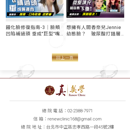
饅化臉修復指南-3｜臉頰
想擁有人間香奈兒Jennie
凹陷補過頭 垂成"巨型"嘴
幼態臉？ 玻尿酸打錯層
邊肉！ 預防過度填充與饅
次 反成下垂「饅化
肌
化臉修復正解 面部解剖學
臉」！ 蘋果肌凹陷、臉
大師這樣說...
頰凹陷微整形注意事項一
回上一頁
次看
總 院 電 話：
02-2388-7971
信 箱：
renewclinic168@gmail.com
總 院 地 址：台北市中正區忠孝西路一段45號2樓