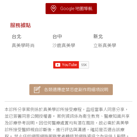
Google 地圖導航
服務據點
台北
台中
新北
真美學時尚
沙鹿真美學
立新真美學
各類適應症禁忌症副作用細項說明
本診所分享案例係於真美學診所接受療程，且經當事人同意分享，
並已簽署同意公開授權書。 案例資訊係為衛生教育、醫療知識共享
及診療參考說明。因任何醫療處置均有潛在風險，故必需於真美學
診所接受醫師親自診斷後，進行評估與溝通，確認是否適合該療
程。 禁止任何網際網路服務業者轉錄其網路資訊之內容供人點閱。