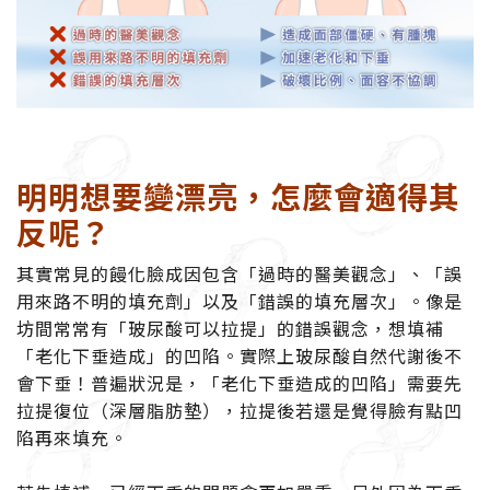
明明想要變漂亮，怎麼會適得其
反呢？
其實常見的饅化臉成因包含「過時的醫美觀念」、「誤
用來路不明的填充劑」以及「錯誤的填充層次」。像是
坊間常常有「玻尿酸可以拉提」的錯誤觀念，想填補
「老化下垂造成」的凹陷。實際上玻尿酸自然代謝後不
會下垂！普遍狀況是，「老化下垂造成的凹陷」需要先
拉提復位（深層脂肪墊），拉提後若還是覺得臉有點凹
陷再來填充。