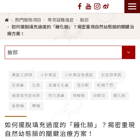
熱門服務項目
常見疑難雜症
臉部
如何擺脫填充過度的「饅化臉」？揭密重現自然幼態臉的關鍵治
療方案！
臉部
壽星公額頭
小針美容
小針美容後遺症
巨型蘋果肌
巫婆鼻
拉皮
淚溝毛毛蟲
落日眼
蛇精下巴
過度填充症候群
阿凡達鼻
降解酶
除眼袋
饅化臉
香腸嘴
鴨嘴
如何擺脫填充過度的「饅化臉」？揭密重現
自然幼態臉的關鍵治療方案！