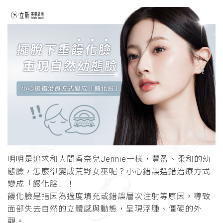
明明是追求和人間香奈兒Jennie一樣，豐盈、柔和的幼
態臉，怎麼卻變成荒野女巫呢？小心錯誤選錯治療方式
變成「饅化臉」！
饅化臉是指因為過度填充或錯誤層次注射等原因，導致
面部失去自然的立體感與動態，呈現浮腫、僵硬的外
觀。