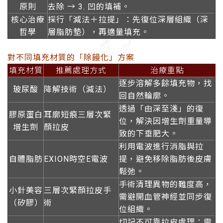
原則
去除
→
3. 凹的填補。
核心治療
採行「減法＋拉提」：先復位深層組織（深
哲學
層脂肪墊），再適量填充。
對不同填充材質的「除饅化」方案
填充材質
推薦處理方式
治療重點
逐步溶解多餘填充物，找
玻尿酸
降解技術（減法）
回自然輪廓。
透過「由深至淺」的復
膠原蛋白
耳廓短痕三層次緊
位，解決因增生劑重量導
增生劑
顏拉皮
致的下垂肥大。
利用電波進行消脂與拉
自體脂肪
EXION時空E電波
提，避免移除脂肪後皮膚
鬆弛。
手術清理異物的難度高，
小針美容
三層次緊顏拉皮手
需避開血管神經並同步復
（矽膠）
術
位組織。
切記不可靠拉皮處理；需