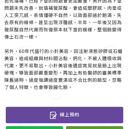
若先填補，已經下垂的問題會更加嚴重，另外因為下垂
問題未先改善，就填補玻尿酸，會造成塑膠感、肉垂或
人工突兀感，表情僵硬不自然，以致面部過於飽滿，失
去原有的線條，甚至出現浮腫感，半年、一年後又因為
玻尿酸自然代謝而恢復原本就下垂的模樣，整個臉變得
像土石流一樣。
另外，60年代盛行的小針美容，因注射液態矽膠或石蠟
美容，造成組織與材料間沾黏、鈣化，不被人體吸收與
代謝，更不易取出，小針美容後遺症常見就是臉上出現
硬塊，導致面部嚴重變形。
再加上有些醫師的審美標準
陳舊過時，過度強調過度豐滿或不合比例的臉型，忽略
了個人特徵，也會導致饅化臉。
線上預約