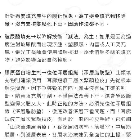
針對過度填充產生的饅化現象，為了避免填充物移除
後，沒有支撐變鬆弛下垂，因應作法都不同。
玻尿酸填充→以降解技術「減法」為主！
如果是因為過
度注射玻尿酸而出現浮腫、塑膠感、肉垂或人工突兀
感，張光正醫師會使用降解技術，逐步溶解多餘的填充
物，避免影響面部自然輪廓。
膠原蛋白增生劑→復位深層組織（深層脂肪墊）
此類填
充物則建議使用「耳廓短痕三層次緊顏拉皮」先從根本
解決問題。因下垂導致的凹陷，如果沒有做正確的判
斷，隨意填充增生劑，不僅無法改善下垂，還會導致臉
型變得又肥又大。此時正確的方法，必須先復位深層組
織（深層脂肪墊），徹底改善深層下垂問題，而「耳廓
短痕三層次緊顏拉皮」有別於一般的拉皮手術，它強調
「由深至淺層治療」，從深層脂肪墊、筋膜室，中層筋
膜層，到淺層表皮，各層次治療達到全面性的上提、緊