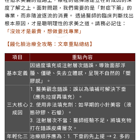
在追求美麗的道路上，療程的選擇應建立在對成因的深
度了解之上。面對問題，我們需要的是「對症下藥」的
專業，而非隨波逐流的消費。 透過醫師的臨床判斷找出
根本原因，才是聰明理性的求美之道。請務必記住：
「沒效才是最貴，想做要找專業」
【饅化臉治療全攻略：文章重點總結】
項目
重點內容
因過度填充或注射層次錯誤，導致面部浮
基本定義
腫、僵硬、失去立體感，呈現不自然的「塑
膠感」。
1. 醫美觀念錯誤：誤以為填補可解決下垂
（應先拉提再填充）。
三大核心
2. 使用非法填充劑：如早期的小針美容（液
成因
態矽膠、石蠟）。
3. 注射層次不當：醫師經驗不足，將填充物
打在錯誤皮膚層次。
年輕化三
治療順序應為：1. 下垂的先上提
→
2. 多的