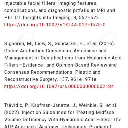
Injectable facial fillers: imaging features,
complications, and diagnostic pitfalls at MRI and
PET CT. Insights into Imaging, 8, 557–572.
https://doi.org/10.1007/s13244-017-0575-0
Signorini, M., Liew, S., Sundaram, H., et al. (2016).
Global Aesthetics Consensus: Avoidance and
Management of Complications from Hyaluronic Acid
Fillers—Evidence- and Opinion-Based Review and
Consensus Recommendations. Plastic and
Reconstructive Surgery, 137, 961e–971e.
https://doi.org/10.1097/prs.0000000000002184
Trévidic, P., Kaufman-Janette, J., Weinkle, S., et al.
(2022). Injection Guidelines for Treating Midface
Volume Deficiency With Hyaluronic Acid Fillers: The
ATP Approach (Anatomy, Techniques, Products).