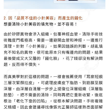
2. 因「品質不佳的小針美容」而產生的饅化
想要清除小針美容的填充物，並不容易！
由於矽膠異物會滲入組織，包覆神經血管，清除手術技
術難度門檻極高，需要一邊避開血管和神經，一邊進行
清理。
針對「小針美容」，如果因錯誤的判斷，胡亂填
充不知名的異物，很可能原本只有嘴邊肉的問題，結果
最後變成又大又腫的「饅化臉」，花了錢卻沒有解決問
題，反而得不償失。
而真美學對於這樣的問題，一樣會推薦使用「耳廓短痕
三層次緊顏拉皮」，可處理皮膚皮下脂肪、到筋膜
至膜
深層，由深層自淺層一步步上提復位深層組織（深層脂
肪墊），把不需要的清除，同時再把它重新收緊，徹底
根治「老化下垂的凹陷」，從根本解決問題。
手術複雜
又精細，因此會建議尋找像張光正醫師這樣熟悉面部解