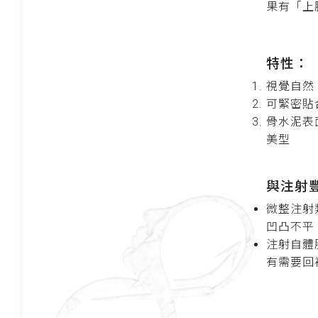
果有「上
特性：
視覺自然
可緊密貼
骨水泥表
美型
與注射
微整注射
凹凸不平
注射自體
有需要回