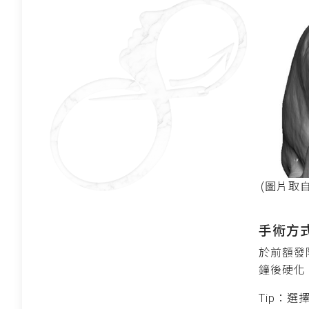
(圖片取自ht
手術方
於前額發
鐘後硬化
Tip：