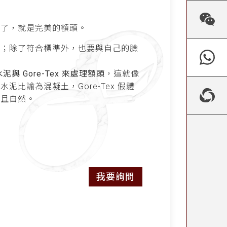
對了，就是完美的額頭。
別；除了符合標準外，也要與自己的臉
！
泥與 Gore-Tex 來處理額頭
，這就像
比諭為混凝土，Gore-Tex 假體
好且自然。
我要詢問