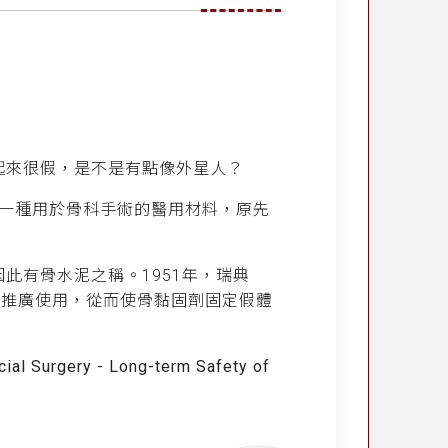
起來很假，是不是有點像外星人？
一種用於骨科手術的醫用材料，原先
此有骨水泥之稱。1951年，瑞典
入研宄並推廣使用，從而使骨黏固劑固定假體
cial Surgery - Long-term Safety of