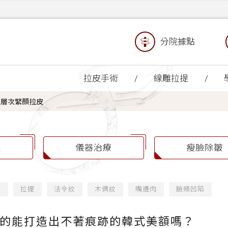
分院據點
拉皮手術
線雕拉提
三層次緊顏拉皮
提
儀器治療
瘦臉除皺
緻
拉提
法令紋
木偶紋
嘴邊肉
臉頰凹陷
的能打造出不著痕跡的韓式美額嗎？