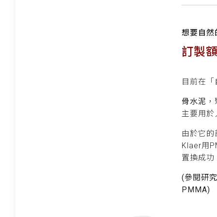
想要自然
訂製額
目前在「
骨水泥
，聚
主要用於
由於它的
Klaer
置換成功
(參閱研
PMMA)