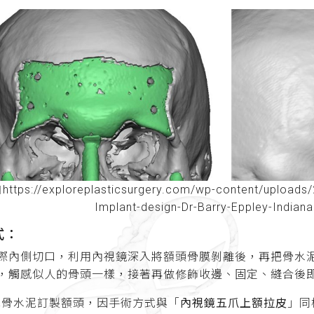
tps://exploreplasticsurgery.com/wp-content/upload
Implant-design-Dr-Barry-Eppley-Indianap
式：
際內側切口，利用內視鏡深入將額頭骨膜剝離後，再把骨水
，觸感似人的骨頭一樣，接著再做修飾收邊、固定、縫合後
選擇骨水泥訂製額頭，因手術方式與「
內視鏡五爪上額拉皮
」同