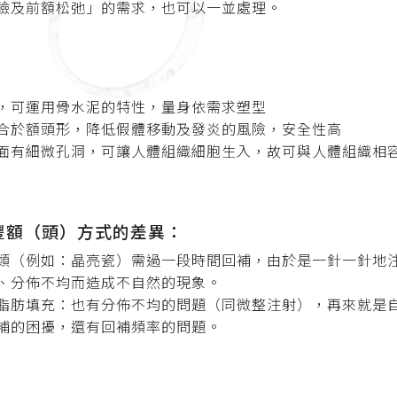
臉及前額松弛」的需求，也可以一並處理。
，可運用骨水泥的特性，量身依需求塑型
合於額頭形，降低假體移動及發炎的風險，安全性高
面有細微孔洞，可讓人體組織細胞生入，故可與人體組織相
豐額（頭）方式的差異：
類（例如：晶亮瓷）需過一段時間回補，由於是一針一針地
、分佈不均而造成不自然的現象。
脂肪填充：也有分佈不均的問題（同微整注射），再來就是
補的困擾，還有回補頻率的問題。