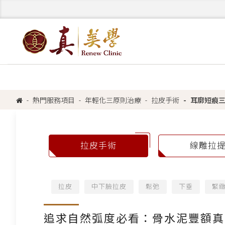
熱門服務項目
年輕化三原則治療
拉皮手術
耳廓短痕
拉皮手術
線雕拉
拉皮
中下臉拉皮
鬆弛
下垂
緊
追求自然弧度必看：骨水泥豐額真