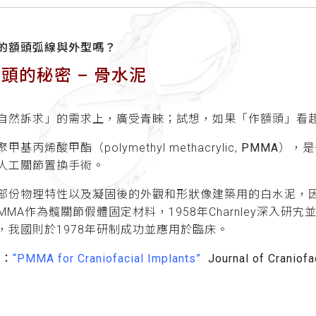
的額頭弧線與外型嗎？
頭的秘密 – 骨水泥
自然訴求」的需求上，廣受青睞；試想，如果「作額頭」看
甲基丙烯酸甲酯（polymethyl methacrylic,
PMMA
），是
人工關節置換手術。
部份物理特性以及凝固後的外觀和形狀像建築用的白水泥，因
用PMMA作為髖關節假體固定材料，1958年Charnley深
，我國則於1978年研制成功並應用於臨床。
究：
“PMMA for Craniofacial Implants”
Journal of Craniofa