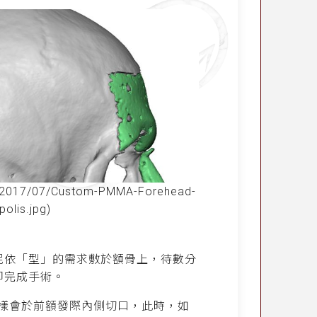
s/2017/07/Custom-PMMA-Forehead-
olis.jpg)
泥依「型」的需求敷於額骨上，待數分
即完成手術。
樣會於前額發際內側切口，此時，如