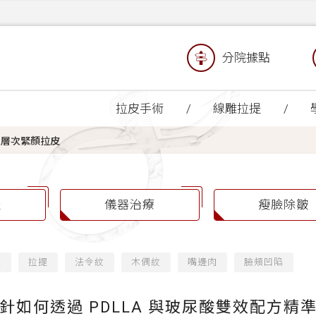
分院據點
拉皮手術
線雕拉提
三層次緊顏拉皮
提
儀器治療
瘦臉除皺
緻
拉提
法令紋
木偶紋
嘴邊肉
臉頰凹陷
如何透過 PDLLA 與玻尿酸雙效配方精