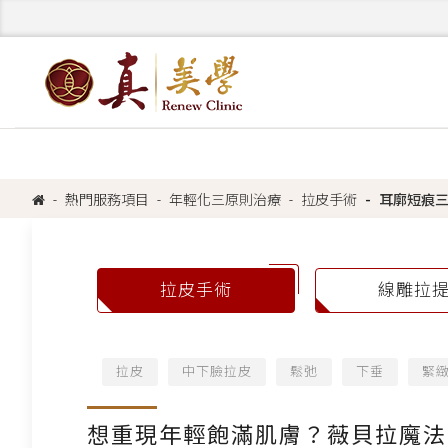
熱門服務項目
年輕化三原則治療
拉皮手術
耳廓短痕
拉皮手術
線雕拉
拉皮
中下臉拉皮
鬆弛
下垂
緊
想重現年輕飽滿肌膚？薇貝拉魔法針