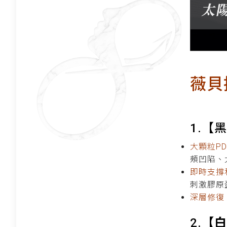
薇貝
1.【
大顆粒PD
頰凹陷、
即時支撐
刺激膠原
深層修復
2.
【白