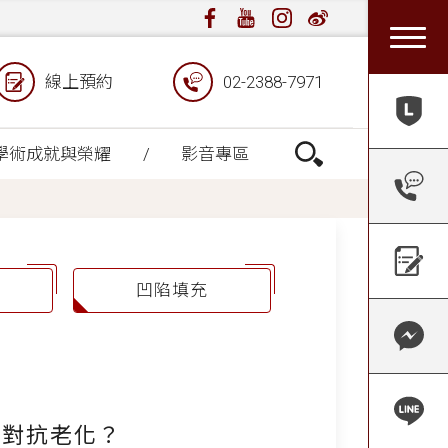
線上預約
02-2388-7971
學術成就與榮耀
影音專區
凹陷填充
準對抗老化？