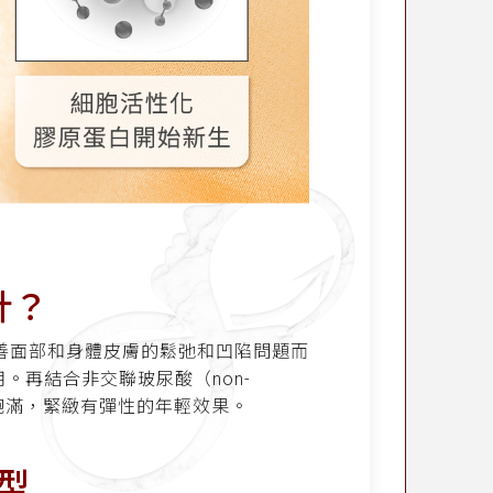
針？
改善面部和身體皮膚的鬆弛和凹陷問題而
。再結合非交聯玻尿酸（non-
膨潤飽滿，緊緻有彈性的年輕效果。
型