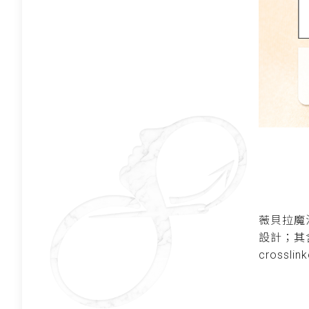
薇貝拉魔
設計；其
cross