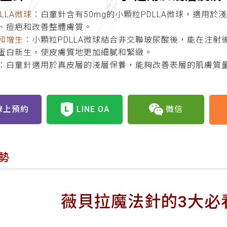
LLA微球：
白童針含有50mg的小顆粒PDLLA微球，適用
、痘疤和改善整體膚質。
和增生：
小顆粒PDLLA微球結合非交聯玻尿酸後，能在注
蛋白新生，使皮膚質地更加細膩和緊緻。
：白童針適用於真皮層的淺層保養，能夠改善表層的肌膚質
線上預約
LINE OA
微信
勢
薇貝拉魔法針的3大必