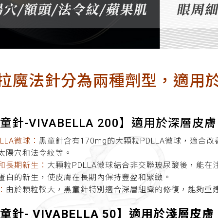
拉魔法針分為兩種劑型，適用
黑童針-VIVABELLA 200】適用於深層皮
LLA微球：
黑童針含有170mg的大顆粒PDLLA微球，適
太陽穴和法令紋等。
和長期新生：
大顆粒PDLLA微球結合非交聯玻尿酸後，能
蛋白的新生，使皮膚在長期內保持豐盈和緊緻。
：
由於顆粒較大，黑童針特別適合深層組織的修復，能夠重
童針- VIVABELLA 50】適用於淺層皮膚