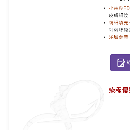
小顆粒PD
皮膚細紋
精細填充
刺激膠原
淺層保養
療程優