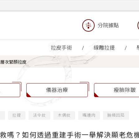
分院據點
拉皮手術
線雕拉提
三層次緊顏拉皮
提
儀器治療
瘦臉除皺
緻
拉提
法令紋
木偶紋
嘴邊肉
臉頰凹陷
救嗎？如何透過重建手術一舉解決顯老危