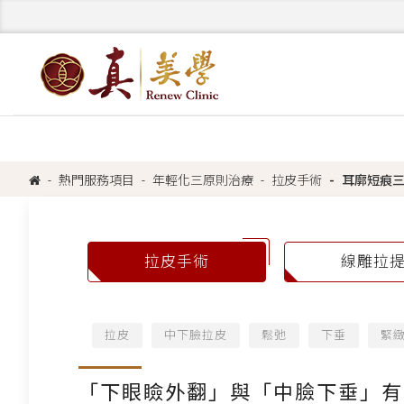
熱門服務項目
年輕化三原則治療
拉皮手術
耳廓短痕
拉皮手術
線雕拉
拉皮
中下臉拉皮
鬆弛
下垂
緊
「下眼瞼外翻」與「中臉下垂」有