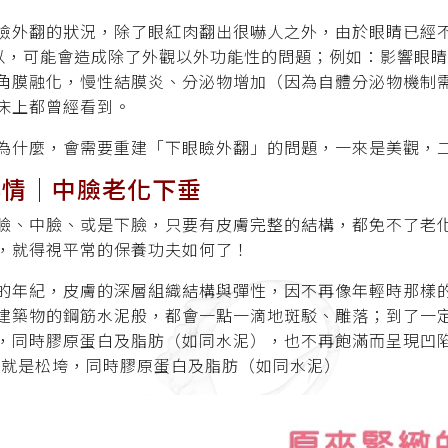
瞼外翻的狀況，除了眼紅肉翻出很嚇人之外，由於眼睛已經不
所以，可能會造成除了外觀以外功能性的問題；例如：影響眼
角膜融化，慢性結膜炎、分泌物增加（因為自體分泌物機制
床上都曾經看到。
為什麼，會需要重建「下眼瞼外翻」的問題，一來是美觀，
無情│中臉老化下垂
臉、中臉、或是下臉，只要有皮膚完整的結構，都免不了老
，就得視平常的保養功夫如何了！
的年紀，皮膚的深層組織結構與彈性，因不再像年輕時那樣
建築物的鋼筋水泥般，都會一點一滴地斑駁、雕落；到了一
，同時膠原蛋白及脂肪（如同水泥），也不再飽滿而呈現凹陷
也就是松垮，同時膠原蛋白及脂肪（如同水泥）