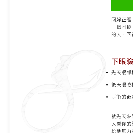
回歸正題
一個困擾
的人，回
下眼
先天眼部
後天眼瞼
手術的後
就先天來
人看你的
松弛無力