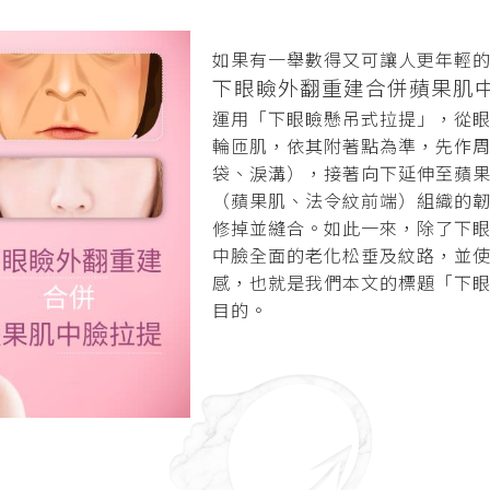
如果有一舉數得又可讓人更年輕
下眼瞼外翻重建合併蘋果肌
運用「下眼瞼懸吊式拉提」，從
輪匝肌，依其附著點為準，先作
袋、淚溝），接著向下延伸至蘋
（蘋果肌、法令紋前端）組織的
修掉並縫合。如此一來，除了下
中臉全面的老化松垂及紋路，並
感，也就是我們本文的標題「下
目的。