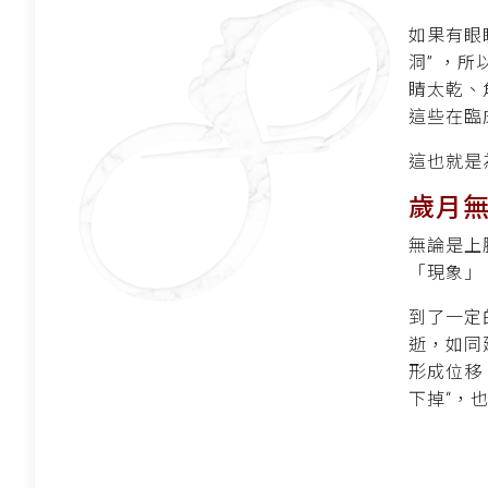
如果有眼
洞” ，
睛太乾、
這些在臨
這也就是
歲月
無論是上
「現象」
到了一定
逝，如同
形成位移
下掉“，