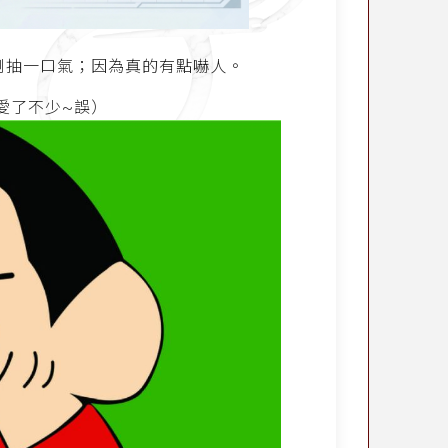
倒抽一口氣；因為真的有點嚇人。
愛了不少~誤）