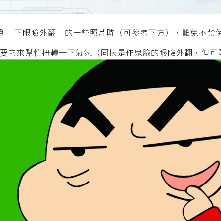
到「下眼瞼外翻」的一些照片時（可參考下方），難免不禁
需要它來幫忙扭轉一下氣氛（同樣是作鬼臉的眼瞼外翻，但可