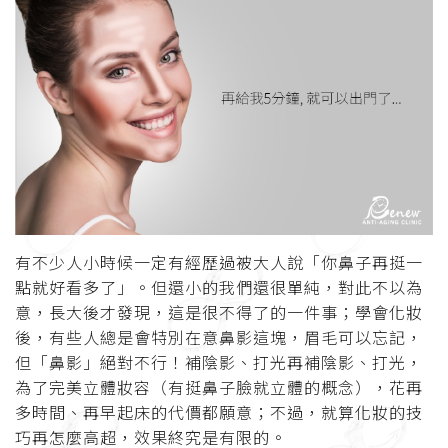
有不少人小時候一定有經歷過被大人說「你鼻子再挺一
點就好看多了」。但還小的我們還很單純，對此不以為
意，長大後才發現，這是很不得了的一件事；學會化妝
後，有些人總是會特別在意鼻影這塊，眉毛可以忘記，
但「鼻影」絕對不行！補陰影、打光再補陰影、打光，
為了完美立體妝容（有挺鼻子臉就立體的概念），花再
多時間、再早起床的代價都願意；不過，就算化妝的技
巧再怎麼高超，效果終究是有限的。