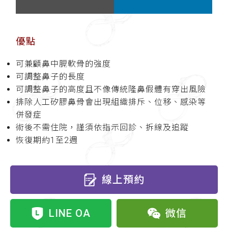
優點
可兼顧鼻中膈軟骨的強度
可調整鼻子的長度
可調整鼻子的高度且不像傳統隆鼻假體有穿出風險
排除人工矽膠鼻骨會出現組織排斥、位移、感染等
併發症
術後不需住院，謹須依指示回診、拆線及追蹤
恢復期約1至2週
線上預約
LINE OA
微信