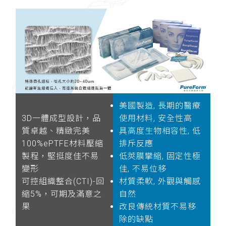
美國製造, 長期的醫療
3D一體成型設計，品
使用材料, 安全性高
質卓越、精緻完美
具高度生物相容性, 低
100%ePTFE材料壓縮
排斥反應
製程，堅挺度佳不易
低莢膜攣縮, 固定性極
變形
佳, 不易位移
可控組織整合(CTI)-回
材質柔軟, 外觀與觸感
縮5%，可期及滿意之
自然
果
改良傳統材質不易移
除的缺點