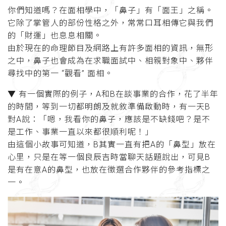
你們知道嗎？在面相學中，「鼻子」有「面王」之稱。
它除了掌管人的部份性格之外，常常口耳相傳它與我們
的「財運」也息息相關。
由於現在的命理節目及網路上有許多面相的資訊，無形
之中，鼻子也會成為在求職面試中、相親對象中、夥伴
尋找中的第一 “觀看” 面相。
▼ 有一個實際的例子，A和B在談事業的合作，花了半年
的時間，等到一切都明朗及就敘準備啟動時，有一天B
對A說：「嗯，我看你的鼻子，應該是不缺錢吧？是不
是工作、事業一直以來都很順利呢！」
由這個小故事可知道，B其實一直有把A的「鼻型」放在
心里，只是在等一個良辰吉時當聊天話題說出，可見B
是有在意A的鼻型，也放在徵選合作夥伴的參考指標之
一。