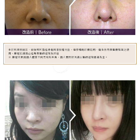
本診所案例術前、術後照片皆經患者同意授權刊登，僅作輔助診療說明、衛生教育與醫療知識之使
用，療程前請務必經專業醫師諮詢及評估
※ 療程效果因個人體質不同而有所差異，個人實際狀況請以醫師諮詢建議為主。