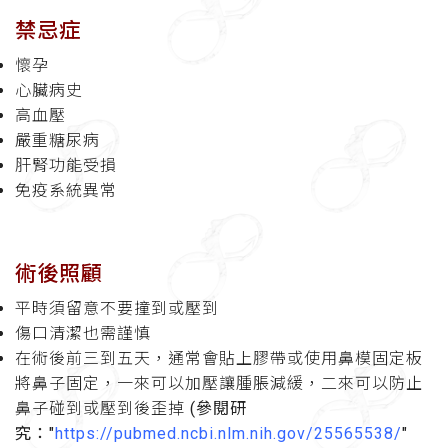
禁忌症
懷孕
心臟病史
高血壓
嚴重糖尿病
肝腎功能受損
免疫系統異常
術後照顧
平時須留意不要撞到或壓到
傷口清潔也需謹慎
在術後前三到五天，通常會貼上膠帶或使用鼻模固定板
將鼻子固定，一來可以加壓讓腫脹減緩，二來可以防止
鼻子碰到或壓到後歪掉
(參閱研
究："
https://pubmed.ncbi.nlm.nih.gov/25565538/
"