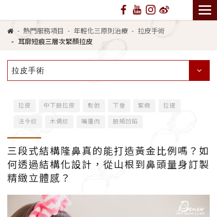
熱門服務項目
年輕化三原則治療
拉皮手術
耳廓短痕三層次緊顏拉皮
拉皮手術
拉皮
中下臉拉皮
鬆弛
下垂
緊緻
拉提
法令紋
木偶紋
嘴邊肉
臉頰凹陷
三段式結構隆鼻真的能打造黃金比例嗎？如
何透過結構化設計，從山根到鼻頭量身訂製
精緻立體感？