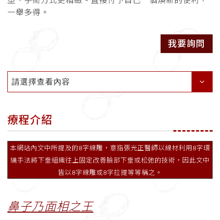
塑、手術方式更精緻。
直接付予自己一個煥新的便利，
一舉多得。
我要詢問
請選擇查看內容
療程介紹
本網站內文中所提及的8字線雕，意指張光正醫師以線材利用8字環
繞手法將下垂組織往上固定改善臉部下垂或松弛的技術，因此文中
皆以8字線雕或8字拉提等等稱之。
鼻子乃面相之王