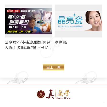
法令紋不停補玻尿酸 荷包
晶亮瓷
大傷！ 想隆鼻/墊下巴又
不敢手術？ 強效持久幾無
恢復期療程有哪些？ 高
C/P值醫美整形懶人包(上
回上一頁
集)