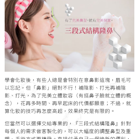
學會化妝後，有些人總是會特別在意鼻影這塊，眉毛可
以忘記，但「鼻影」絕對不行！補陰影、打光再補陰
影、打光，為了完美立體妝容（有挺鼻子臉就立體的概
念），花再多時間、再早起床的代價都願意；不過，就
算化妝的技巧再怎麼高超，效果終究是有限的。
您當然可以選擇交給專業的，『三段式結構隆鼻』
針對
每個人的需求做客製化的，可以大幅度的調整鼻型及重