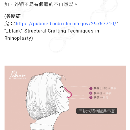
加、外觀不易有假體的不自然感。
(參閱研
究："
https://pubmed.ncbi.nlm.nih.gov/29767710/
"
"_blank" Structural Grafting Techniques in
Rhinoplasty)