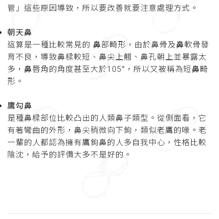
管」這些原因導致，所以要改善就要注意處理方式。
朝天鼻
這算是一種比較常見的
鼻
部畸形，由於鼻骨及
鼻
軟骨發
育不良，導致鼻樑較短、鼻尖上翹、鼻孔朝上並暴露太
多，
鼻
唇角的角度甚至大於105°，所以又被稱為短
鼻
畸
形。
鷹勾鼻
是種鼻樑部位比較凸出的人類鼻子類型。從側面看，它
有著彎曲的外形，鼻尖稍微向下鉤，類似老鷹的喙。老
一輩的人都認為擁有鷹鉤鼻的人多自我中心，性格比較
陰沈，給予的評價大多不是好的。