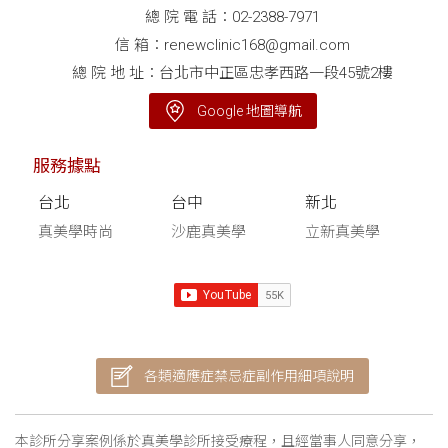
總 院 電 話：
02-2388-7971
信 箱：
renewclinic168@gmail.com
總 院 地 址：台北市中正區忠孝西路一段45號2樓
Google 地圖導航
服務據點
台北
台中
新北
真美學時尚
沙鹿真美學
立新真美學
各類適應症禁忌症副作用細項說明
本診所分享案例係於真美學診所接受療程，且經當事人同意分享，