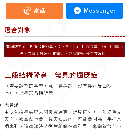
Messenger
電話
適合對象
本網站內文中所提及的Q鼻、Q下巴、Quill自體隆鼻、Quill自體下
巴，為闢明該療程 的取用材料與施術部位的簡稱。
三段結構隆鼻│常見的適應症
（需要調整的鼻型，除了鼻樑蹋、沒有鼻背及山根
外），以鼻形名稱所示：
大鼻頭
主要包括鼻尖肥大和鼻翼過寬、過厚兩種，一般多為先
天性，那當然也會有後天造成的，可能會因為「手指常
插鼻孔、流鼻涕時將衛生紙塞在鼻孔里、鼻塞就放任不