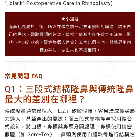
"_blank" Postoperative Care in Rhinoplasty)
★小提醒
隆鼻也是屬於手術，所以在做之前一定要跟醫師討論過，講出自
己的需求，聽取醫師的建議，這樣才能減少術後效果不滿意，形
狀不理想的狀態。畢竟每個人適合的五官比例不同，就算是用同
樣的手法，做出來也不盡相同。
常見問題 FAQ
Q1：三段式結構隆鼻與傳統隆鼻
最大的差別在哪裡？
傳統隆鼻通常僅植入「L型」矽膠假體，容易造成鼻尖壓
力過大、甚至穿出的風險；而
三段式結構隆鼻
採用複合
式設計，將山根、鼻樑與鼻頭分開處理。鼻樑使用精密
假體（如 Gore-Tex），鼻頭則使用
自體軟骨
進行結構性