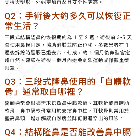
支撐與塑形，外觀更加自然且安全性更高。
Q2：手術後大約多久可以恢復正
常生活？
三段式結構隆鼻的恢復期約為
1 至 2 週
。術後前 3-5 天
會使用鼻模固定，協助消腫並防止位移。多數患者在 1
週後拆線時腫脹已退去六、七成，約 1 個月後鼻型會愈
趨自然。建議在術後一個月內避免劇烈運動或佩戴重型
眼鏡。
Q3：三段式隆鼻使用的「自體軟
骨」通常取自哪裡？
醫師通常會根據需求選擇
鼻中膈軟骨
、
耳軟骨
或
自體肋
軟骨
。鼻中膈軟骨常用於支撐鼻中柱，耳軟骨則常用於
墊高鼻頭，增加觸感自然度並降低假體穿出的風險。
Q4：結構隆鼻是否能改善鼻中膈