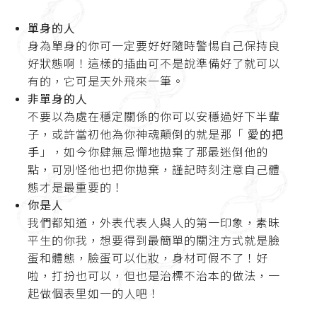
單身的人
身為單身的你可一定要好好隨時警惕自己保持良
好狀態啊！這樣的插曲可不是說準備好了就可以
有的，它可是天外飛來一筆。
非單身的人
不要以為處在穩定關係的你可以安穩過好下半輩
子，或許當初他為你神魂顛倒的就是那「
愛的把
手
」，如今你肆無忌憚地拋棄了那最迷倒他的
點，可別怪他也把你拋棄，謹記時刻注意自己體
態才是最重要的！
你是人
我們都知道，外表代表人與人的第一印象，素昧
平生的你我，想要得到最簡單的關注方式就是臉
蛋和體態，臉蛋可以化妝，身材可假不了！好
啦，打扮也可以，但也是治標不治本的做法，一
起做個表里如一的人吧！