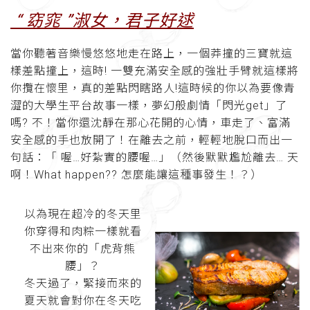
“ 窈窕 ”淑女，君子好逑
當你聽著音樂慢悠悠地走在路上，一個莽撞的三寶就這
樣差點撞上，這時! 一雙充滿安全感的強壯手臂就這樣將
你攬在懷里，真的差點閃瞎路人!這時候的你以為要像青
澀的大學生平台故事一樣，夢幻般劇情「閃光get」了
嗎? 不！當你還沈靜在那心花開的心情，車走了、富滿
安全感的手也放開了！在離去之前，輕輕地脫口而出一
句話：「 喔…好紮實的腰喔…」（然後默默尷尬離去… 天
啊！What happen?? 怎麼能讓這種事發生！？）
以為現在超冷的冬天里
你穿得和肉粽一樣就看
不出來你的「虎背熊
腰」？
冬天過了，緊接而來的
夏天就會對你在冬天吃