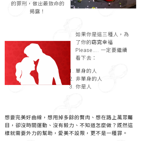
的罪刑，做出最致命的
揭露！
如果你是這三種人，為
了你的
窈窕
幸福
Please….. 一定要繼續
看下去：
單身的人
非單身的人
你是人
想要完美好曲線，想甩掉多餘的贅肉、想在路上萬眾矚
目，卻沒時間運動、沒有毅力、不知道怎麼做？既然這
樣就需要外力的幫助，愛美不設限，更不是一種罪。