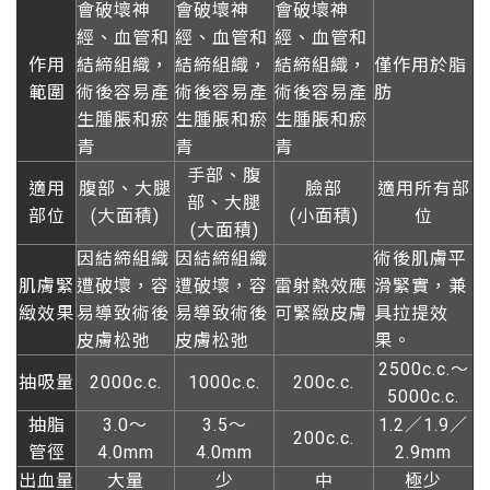
會破壞神
會破壞神
會破壞神
經、血管和
經、血管和
經、血管和
作用
結締組織，
結締組織，
結締組織，
僅作用於脂
範圍
術後容易產
術後容易產
術後容易產
肪
生腫脹和瘀
生腫脹和瘀
生腫脹和瘀
青
青
青
手部、腹
適用
腹部、大腿
臉部
適用所有部
部、大腿
部位
(大面積)
(小面積)
位
(大面積)
因結締組織
因結締組織
術後肌膚平
肌膚緊
遭破壞，容
遭破壞，容
雷射熱效應
滑緊實，兼
緻效果
易導致術後
易導致術後
可緊緻皮膚
具拉提效
皮膚松弛
皮膚松弛
果。
2500c.c.～
抽吸量
2000c.c.
1000c.c.
200c.c.
5000c.c.
抽脂
3.0～
3.5～
1.2／1.9／
200c.c.
管徑
4.0mm
4.0mm
2.9mm
出血量
大量
少
中
極少