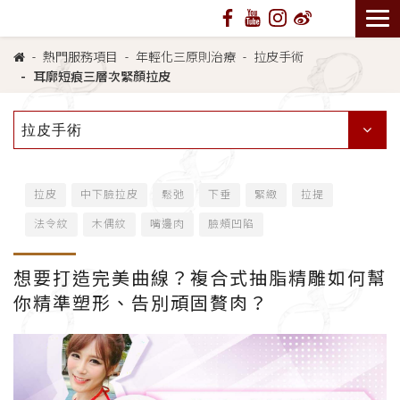
熱門服務項目
年輕化三原則治療
拉皮手術
耳廓短痕三層次緊顏拉皮
拉皮手術
拉皮
中下臉拉皮
鬆弛
下垂
緊緻
拉提
法令紋
木偶紋
嘴邊肉
臉頰凹陷
想要打造完美曲線？複合式抽脂精雕如何幫
你精準塑形、告別頑固贅肉？