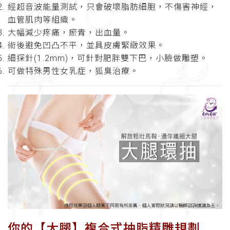
經超音波能量測試，只會破壞脂肪細胞，不傷害神經，
血管肌肉等組織。
大幅減少疼痛，瘀青，出血量。
術後避免凹凸不平，並具皮膚緊緻效果。
細探針(1.2mm)，可針對肥胖雙下巴，小臉做雕塑。
可做特殊男性女乳症，狐臭治療。
你的【大腿】複合式抽脂精雕規劃