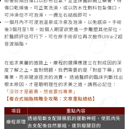
術後前兩日傷口以紗布包紮，並塗抹醫師開立藥膏，待
傷口乾燥後，可正常洗澡，或以防水性敷料包紮傷口，
可沖澡但不可泡澡，一週左右結痂即可。
一個月內不可浸泡溫泉或冷泉及泡澡，以免感染。手術
後3個月至1年，如個人期望欲更進一步雕塑其他部位，
於醫師評估可行下，可在原手術部位再次施作Ultra-Z超
音波抽脂。
在追求美麗的道路上，療程的選擇應建立在對成因的深
度了解之上。面對問題，我們需要的是「對症下藥」的
專業，而非隨波逐流的消費。 透過醫師的臨床判斷找出
根本原因，才是聰明理性的求美之道。請務必記住：
「沒效才是最貴，想做要找專業」
【複合式抽脂精雕全攻略：文章重點總結】
項目
重點內容
透過阻斷支配腓腸肌的運動神經，使肌肉失
療程原理
去支配後自然萎縮，達到瘦腿目的