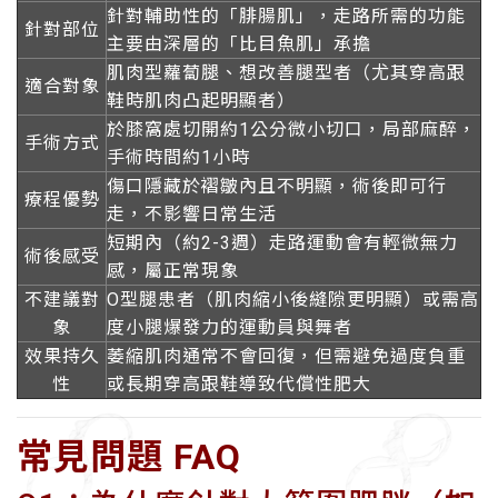
針對輔助性的「腓腸肌」，走路所需的功能
針對部位
主要由深層的「比目魚肌」承擔
肌肉型蘿蔔腿、想改善腿型者（尤其穿高跟
適合對象
鞋時肌肉凸起明顯者）
於膝窩處切開約1公分微小切口，局部麻醉，
手術方式
手術時間約1小時
傷口隱藏於褶皺內且不明顯，術後即可行
療程優勢
走，不影響日常生活
短期內（約2-3週）走路運動會有輕微無力
術後感受
感，屬正常現象
不建議對
O型腿患者
（肌肉縮小後縫隙更明顯）或需高
象
度小腿爆發力的
運動員與舞者
效果持久
萎縮肌肉通常不會回復，但需避免過度負重
性
或長期穿高跟鞋導致代償性肥大
常見問題 FAQ