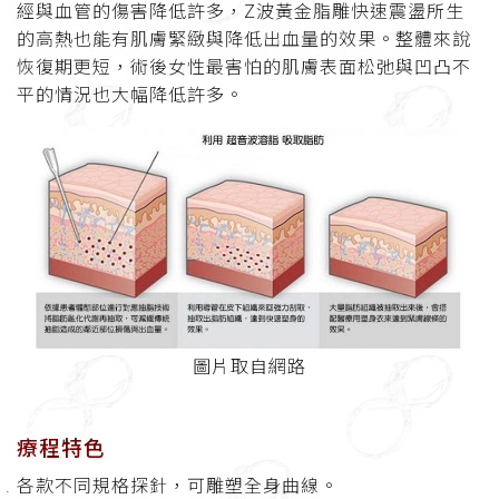
經與血管的傷害降低許多，Z波黃金脂雕快速震盪所生
的高熱也能有肌膚緊緻與降低出血量的效果。整體來說
恢復期更短，術後女性最害怕的肌膚表面松弛與凹凸不
平的情況也大幅降低許多。
圖片取自網路
療程特色
各款不同規格探針，可雕塑全身曲線。