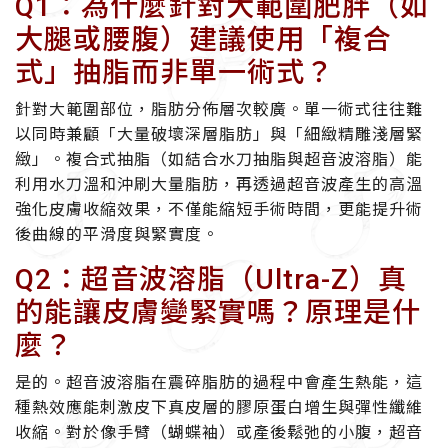
Q1：為什麼針對大範圍肥胖（如
大腿或腰腹）建議使用「複合
式」抽脂而非單一術式？
針對大範圍部位，脂肪分佈層次較廣。單一術式往往難
以同時兼顧「大量破壞深層脂肪」與「細緻精雕淺層緊
緻」。複合式抽脂（如結合水刀抽脂與超音波溶脂）能
利用水刀溫和沖刷大量脂肪，再透過超音波產生的高溫
強化皮膚收縮效果，不僅能縮短手術時間，更能提升術
後曲線的平滑度與緊實度。
Q2：超音波溶脂（Ultra-Z）真
的能讓皮膚變緊實嗎？原理是什
麼？
是的。超音波溶脂在震碎脂肪的過程中會產生熱能，這
種熱效應能刺激皮下真皮層的膠原蛋白增生與彈性纖維
收縮。對於像手臂（蝴蝶袖）或產後鬆弛的小腹，超音