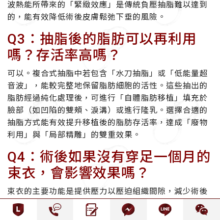
波熱能所帶來的「緊緻效應」是傳統負壓抽脂難以達到
的，能有效降低術後皮膚鬆弛下垂的風險。
Q3：抽脂後的脂肪可以再利用
嗎？存活率高嗎？
可以。複合式抽脂中若包含「水刀抽脂」或「低能量超
音波」，能較完整地保留脂肪細胞的活性。這些抽出的
脂肪經過純化處理後，可進行「自體脂肪移植」填充於
臉部（如凹陷的雙頰、淚溝）或進行隆乳。選擇合適的
抽脂方式能有效提升移植後的脂肪存活率，達成「廢物
利用」與「局部精雕」的雙重效果。
Q4：術後如果沒有穿足一個月的
束衣，會影響效果嗎？
束衣的主要功能是提供壓力以壓迫組織間隙，減少術後
血腫與腫脹，並幫助皮膚在新的底層上重新貼合、定
型。若未依醫囑穿著束衣，可能會導致腫脹期延長、皮