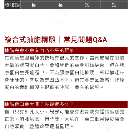
恢復期
長
長
短
短
複合式抽脂精雕│常見問題Q&A
抽脂完會不會有凹凸不平的現象
？
其實這是跟醫師的技巧有很大的關係，當真皮層在製造
大量的膠原蛋白時，會和我們的頸闊肌做結合，但在膠
原蛋白生長過程中，因為膠原蛋白比較硬，所以摸起來
會硬硬的，就以為是凹凸不平，但其實是因為增生膠原
蛋白的纖維還沒有很順的時候，會有的過程
。
抽脂傷口會大嗎？恢復期多久
？
傷口只有針孔大小，局部可能會有淤青或有腫脹麻感是
正常，消腫約需一週時間，大約在一至三個月後皮膚會
自然緊實，整體效果逐漸呈現
。