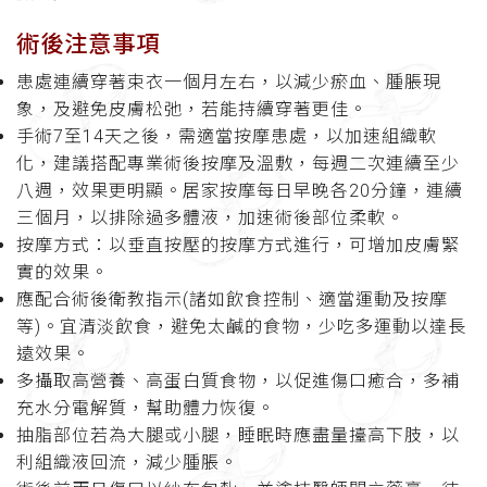
術後注意事項
患處連續穿著束衣一個月左右，以減少瘀血、腫脹現
象，及避免皮膚松弛，若能持續穿著更佳。
手術7至14天之後，需適當按摩患處，以加速組織軟
化，建議搭配專業術後按摩及溫敷，每週二次連續至少
八週，效果更明顯。居家按摩每日早晚各20分鐘，連續
三個月，以排除過多體液，加速術後部位柔軟。
按摩方式：以垂直按壓的按摩方式進行，可增加皮膚緊
實的效果。
應配合術後衛教指示(諸如飲食控制、適當運動及按摩
等)。宜清淡飲食，避免太鹹的食物，少吃多運動以達長
遠效果。
多攝取高營養、高蛋白質食物，以促進傷口癒合，多補
充水分電解質，幫助體力恢復。
抽脂部位若為大腿或小腿，睡眠時應盡量擡高下肢，以
利組織液回流，減少腫脹。