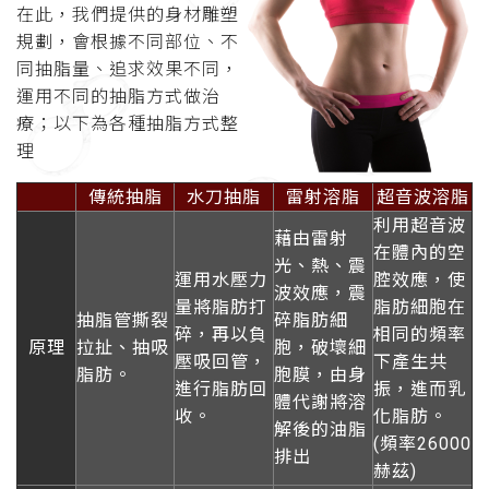
在此，我們提供的身材雕塑
規劃，會根據不同部位、不
同抽脂量、追求效果不同，
運用不同的抽脂方式做治
療；以下為各種抽脂方式整
理
傳統抽脂
水刀抽脂
雷射溶脂
超音波溶脂
利用超音波
藉由雷射
在體內的空
光、熱、震
運用水壓力
腔效應，使
波效應，震
量將脂肪打
脂肪細胞在
抽脂管撕裂
碎脂肪細
碎，再以負
相同的頻率
原理
拉扯、抽吸
胞，破壞細
壓吸回管，
下產生共
脂肪。
胞膜，由身
進行脂肪回
振，進而乳
體代謝將溶
收。
化脂肪。
解後的油脂
(頻率26000
排出
赫茲)