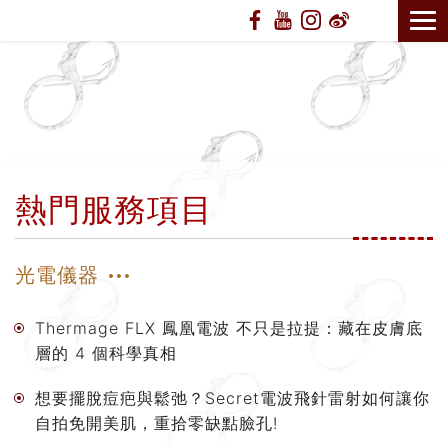
熱門服務項目
光電儀器
Thermage FLX 鳳凰電波 不只是拉提：藏在皮膚底
層的 4 個科學真相
想要擺脫痘疤與鬆弛？Secret電波飛針雷射如何讓你
自拍免開美肌，重拾零缺點臉孔!