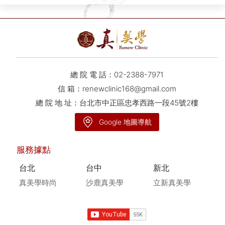
總 院 電 話：
02-2388-7971
信 箱：
renewclinic168@gmail.com
總 院 地 址：台北市中正區忠孝西路一段45號2樓
Google 地圖導航
服務據點
台北
台中
新北
真美學時尚
沙鹿真美學
立新真美學