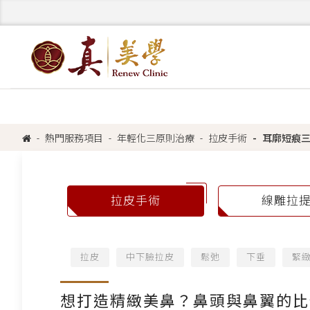
熱門服務項目
年輕化三原則治療
拉皮手術
耳廓短痕
拉皮手術
線雕拉
拉皮
中下臉拉皮
鬆弛
下垂
緊
想打造精緻美鼻？鼻頭與鼻翼的比