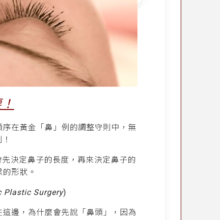
要！
順序在黃金「鼻」例的調整守則中，無
則！
會先決定鼻子的長度，再來決定鼻子的
樑的形狀。
c Plastic Surgery
)
在這邊，為什麼會先說「鼻頭」，因為