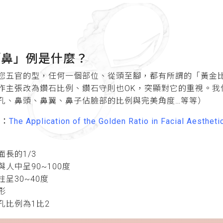
「鼻」例是什麼？
您五官的型，任何一個部位、從頭至腳，都有所謂的「黃金
作主張改為鑽石比例、鑽石守則也OK，突顯對它的重視。我
孔、鼻頭、鼻翼、鼻子佔臉部的比例與完美角度…等等）
究：
The Application of the Golden Ratio in Facial Aestheti
長的1/3
人中呈90~100度
呈30~40度
形
孔比例為1比2