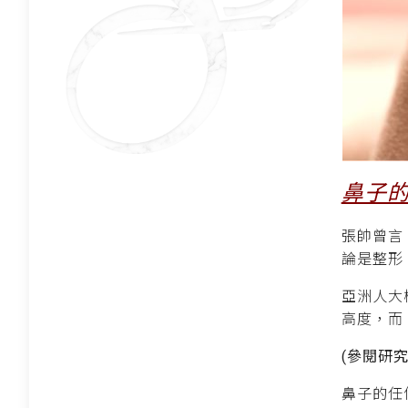
鼻子
張帥曾言
論是整形
亞洲人大
高度，而
(參閱研
鼻子的任