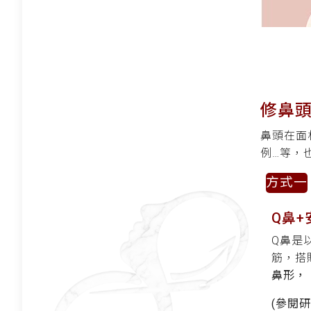
修鼻
鼻頭在面
例…等，
方式一
Q鼻
Q鼻是
筋，搭
鼻形
(參閱