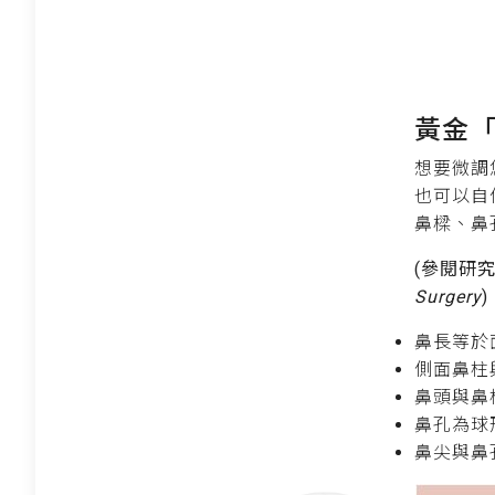
黃金
想要微調
也可以自
鼻樑、鼻
(參閱研
Surgery
)
鼻長等於面
側面鼻柱與
鼻頭與鼻柱
鼻孔為球
鼻尖與鼻