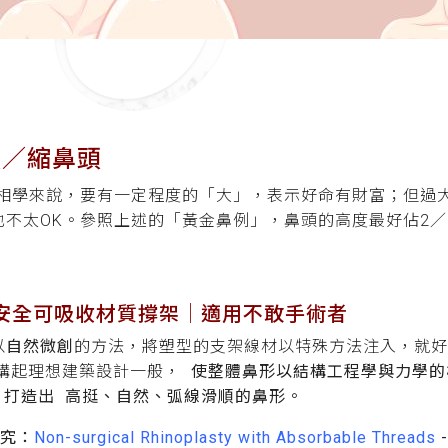
頭／縮鼻頭
相學來說，要有一定程度的「大」，表示好命有財富；但過
也不太OK。參照上述的「黃金鼻例」，鼻頭的高度最好佔2
+安全可吸收材質撐架
│適用不敢手術者
以
自然微創
的方法，將塑型的支架線材以特殊方法注入，就好
購起理想建築設計一般，
使整體鼻形以結構工程學與力學的
，
打造出 高挺、自然、弧線滑順的鼻形。
研究：
Non-surgical Rhinoplasty with Absorbable Threads