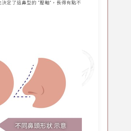
決定了這鼻型的 “壓軸”，長得有點不