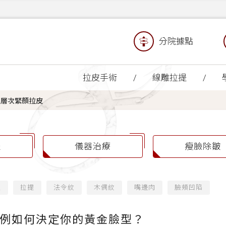
分院據點
拉皮手術
線雕拉提
三層次緊顏拉皮
提
儀器治療
瘦臉除皺
緻
拉提
法令紋
木偶紋
嘴邊肉
臉頰凹陷
例如何決定你的黃金臉型？