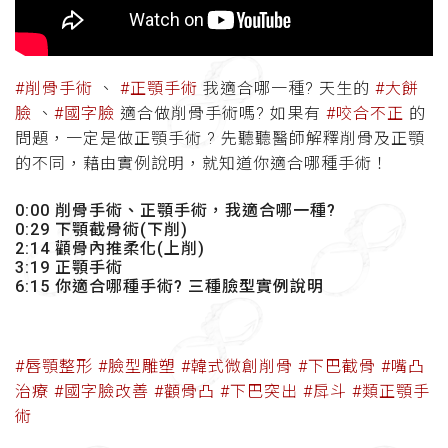
#削骨手術
、
#正顎手術
我適合哪一種?
天生的
#大餅
臉
、
#國字臉
適合做削骨手術嗎? 如果有
#咬合不正
的
問題，一定是做正顎手術 ? 先聽聽醫師解釋削骨及正顎
的不同，藉由實例說明，就知道你適合哪種手術！
0:00 削骨手術、正顎手術，我適合哪一種?
0:29 下顎截骨術(下削)
2:14 顴骨內推柔化(上削)
3:19 正顎手術
6:15 你適合哪種手術? 三種臉型實例說明
#唇顎整形
#臉型雕塑
#韓式微創削骨
#下巴截骨
#嘴凸
治療
#國字臉改善
#顴骨凸
#下巴突出
#戽斗
#類正顎手
術