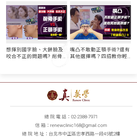
應
想揮別國字臉、大餅臉及
嘴凸不敢動正顎手術?還有
咬合不正的問題嗎? 削骨
其他選擇嗎？四招教你輕
手術、正顎手術 l 我適合
鬆改善「骨爆嘴凸」!!
哪一種?
總 院 電 話：
02-2388-7971
信 箱：
renewclinic168@gmail.com
總 院 地 址：台北市中正區忠孝西路一段45號2樓