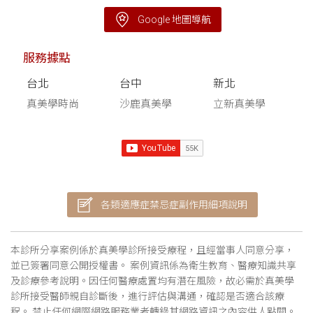
Google 地圖導航
服務據點
台北
台中
新北
真美學時尚
沙鹿真美學
立新真美學
各類適應症禁忌症副作用細項說明
本診所分享案例係於真美學診所接受療程，且經當事人同意分享，
並已簽署同意公開授權書。 案例資訊係為衛生教育、醫療知識共享
及診療參考說明。因任何醫療處置均有潛在風險，故必需於真美學
診所接受醫師親自診斷後，進行評估與溝通，確認是否適合該療
程。 禁止任何網際網路服務業者轉錄其網路資訊之內容供人點閱。