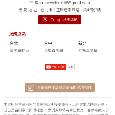
信 箱：
renewclinic168@gmail.com
總 院 地 址：台北市中正區忠孝西路一段45號2樓
Google 地圖導航
服務據點
台北
台中
新北
真美學時尚
沙鹿真美學
立新真美學
各類適應症禁忌症副作用細項說明
本診所分享案例係於真美學診所接受療程，且經當事人同意分享，
並已簽署同意公開授權書。 案例資訊係為衛生教育、醫療知識共享