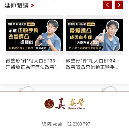
延伸閱讀
撐
微整形"針"相大白EP33．
微整形"針"相大白EP34．
牙齒矯正為何無法改善"小
改善嘴凸只能動正顎手
鳥嘴"？醫揭：9成以上嘴
術、削骨？ 骨爆型嘴凸成
凸問題和牙齒無關！ 不敢
因有「4種」 你選對治療
動正顎手術 你還有其他選
方式了嗎？
擇...
總 院 電 話：
02-2388-7971