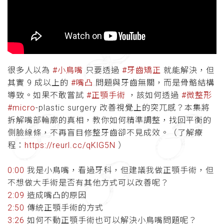
很多人以為
#小鳥嘴
只要透過
#牙齒矯正
就能解決，但
其實 9 成以上的
#嘴凸
問題與牙齒無關，而是骨骼結構
導致。如果不敢嘗試
#正顎手術
，該如何透過
#微整形
#micro
-plastic surgery 改善視覺上的突兀感？本集將
拆解嘴部輪廓的真相，教你如何精準調整，找回平衡的
側臉線條，不再盲目修整牙齒卻不見成效。（了解療
程：
https://reurl.cc/qKlG5N
）
0:00
我是小鳥嘴，看過牙科，但建議我做正顎手術，但
不想做大手術是否有其他方式可以改善呢？
2:09
造成嘴凸的原因
2:50
傳統正顎手術的方式
3:26
如何不動正顎手術也可以解決小鳥嘴問題呢？