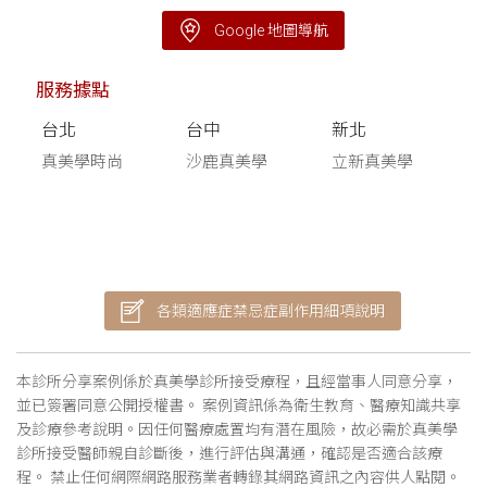
Google 地圖導航
服務據點
台北
台中
新北
真美學時尚
沙鹿真美學
立新真美學
各類適應症禁忌症副作用細項說明
本診所分享案例係於真美學診所接受療程，且經當事人同意分享，
並已簽署同意公開授權書。 案例資訊係為衛生教育、醫療知識共享
及診療參考說明。因任何醫療處置均有潛在風險，故必需於真美學
診所接受醫師親自診斷後，進行評估與溝通，確認是否適合該療
程。 禁止任何網際網路服務業者轉錄其網路資訊之內容供人點閱。