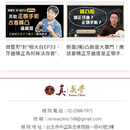
微整形"針"相大白EP33．
側面(嘴)凸臉是大罩門！應
牙齒矯正為何無法改善"小
該要矯正牙齒還是正顎手
鳥嘴"？醫揭：9成以上嘴
術呢？
凸問題和牙齒無關！ 不敢
動正顎手術 你還有其他選
擇...
總 院 電 話：
02-2388-7971
信 箱：
renewclinic168@gmail.com
總 院 地 址：台北市中正區忠孝西路一段45號2樓