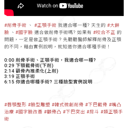
#削骨手術
、
#正顎手術
我適合哪一種?
天生的
#大餅
臉
、
#國字臉
適合做削骨手術嗎? 如果有
#咬合不正
的
問題，一定是做正顎手術 ? 先聽聽醫師解釋削骨及正顎
的不同，藉由實例說明，就知道你適合哪種手術！
0:00 削骨手術、正顎手術，我適合哪一種?
0:29 下顎截骨術(下削)
2:14 顴骨內推柔化(上削)
3:19 正顎手術
6:15 你適合哪種手術? 三種臉型實例說明
#唇顎整形
#臉型雕塑
#韓式微創削骨
#下巴截骨
#嘴凸
治療
#國字臉改善
#顴骨凸
#下巴突出
#戽斗
#類正顎手
術