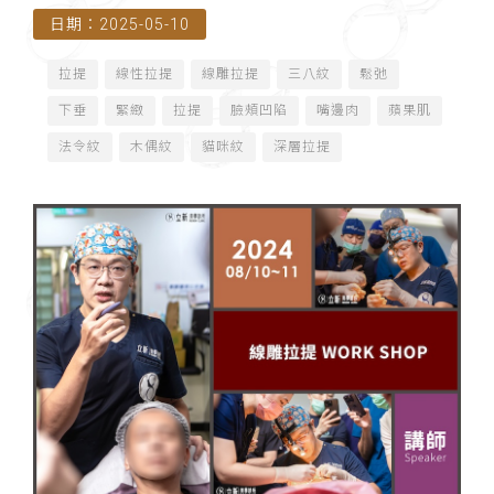
日期：2025-05-10
課講師
拉提
線性拉提
線雕拉提
三八紋
鬆弛
下垂
緊緻
拉提
臉頰凹陷
嘴邊肉
蘋果肌
法令紋
木偶紋
貓咪紋
深層拉提