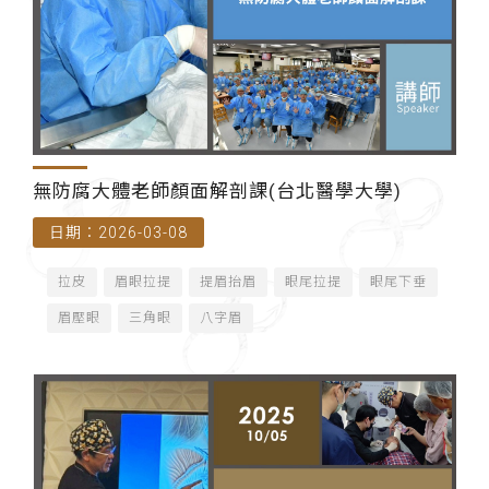
無防腐大體老師顏面解剖課(台北醫學大學)
日期：2026-03-08
拉皮
眉眼拉提
提眉抬眉
眼尾拉提
眼尾下垂
眉壓眼
三角眼
八字眉