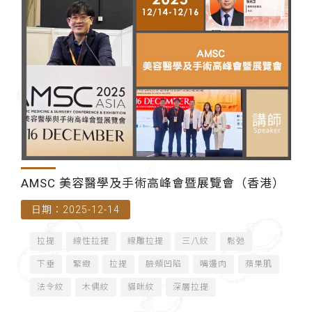
AMSC 美容醫學及手術高峰會暨展覽會（香港）
日期：2025-12-14
拉提
線性拉提
線雕拉提
三八紋
鬆弛
下垂
緊緻
拉提
臉頰凹陷
嘴邊肉
蘋果肌
法令紋
木偶紋
貓咪紋
深層拉提