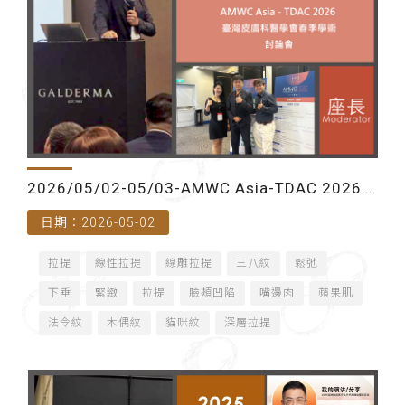
2026/05/02-05/03-AMWC Asia-TDAC 2026
日期：2026-05-02
臺灣皮膚科醫學會春季學術討論會（台北）
拉提
線性拉提
線雕拉提
三八紋
鬆弛
下垂
緊緻
拉提
臉頰凹陷
嘴邊肉
蘋果肌
法令紋
木偶紋
貓咪紋
深層拉提