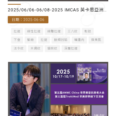
2025/06/06-06/08-2025 IMCAS 英卡思亞洲年
日期：2025-06-06
會（泰國曼谷）- 講師
拉提
線性拉提
線雕拉提
三八紋
鬆弛
下垂
緊緻
拉提
臉頰凹陷
嘴邊肉
蘋果肌
法令紋
木偶紋
貓咪紋
深層拉提