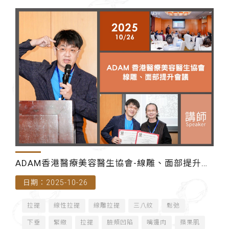
ADAM香港醫療美容醫生協會-線雕、面部提升會
日期：2025-10-26
議（香港）
拉提
線性拉提
線雕拉提
三八紋
鬆弛
下垂
緊緻
拉提
臉頰凹陷
嘴邊肉
蘋果肌