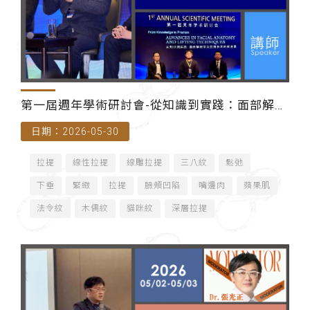
第一屆週年學術研討會-從知識到實踐：面部解剖
日期：2026-05-30
學及拉提技術的新進展（香港）-主講師
拉提
線性拉提
線雕拉提
三八紋
鬆弛
下垂
緊緻
拉提
臉頰凹陷
嘴邊肉
蘋果肌
法令紋
木偶紋
貓咪紋
深層拉提