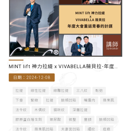
MINT lift 神力拉緹 x VIVABELLA薇貝拉-年度大
日期：2024-12-08
會重返青春的計謀-講師
拉提
線性拉提
線雕拉提
三八紋
鬆弛
下垂
緊緻
拉提
臉頰凹陷
嘴邊肉
蘋果肌
法令紋
木偶紋
貓咪紋
深層拉提
膠原蛋白增生劑
玻尿酸
微整
豐額
臉頰凹陷
法令紋
蘋果肌凹陷
夫妻宮凹陷
細紋
痘疤