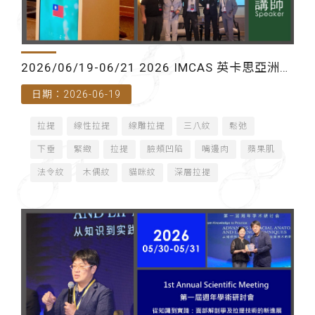
2026/06/19-06/21 2026 IMCAS 英卡思亞洲年
日期：2026-06-19
會（泰國曼谷）-講師
拉提
線性拉提
線雕拉提
三八紋
鬆弛
下垂
緊緻
拉提
臉頰凹陷
嘴邊肉
蘋果肌
法令紋
木偶紋
貓咪紋
深層拉提