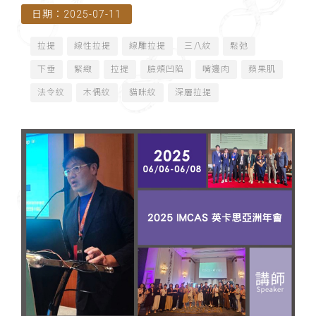
日期：2025-07-11
海）」講師
拉提
線性拉提
線雕拉提
三八紋
鬆弛
下垂
緊緻
拉提
臉頰凹陷
嘴邊肉
蘋果肌
法令紋
木偶紋
貓咪紋
深層拉提