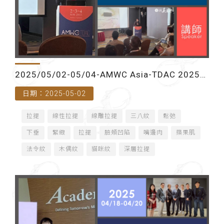
2025/05/02-05/04-AMWC Asia-TDAC 2025
日期：2025-05-02
臺灣皮膚科醫學會春季學術討論會(台北國際會議
拉提
線性拉提
線雕拉提
三八紋
鬆弛
中心)-講師
下垂
緊緻
拉提
臉頰凹陷
嘴邊肉
蘋果肌
法令紋
木偶紋
貓咪紋
深層拉提