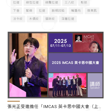
拉提
線性拉提
線雕拉提
三八紋
鬆弛
下垂
緊緻
拉提
臉頰凹陷
嘴邊肉
蘋果肌
法令紋
木偶紋
貓咪紋
深層拉提
張光正受邀擔任「IMCAS 英卡思中國大會（上