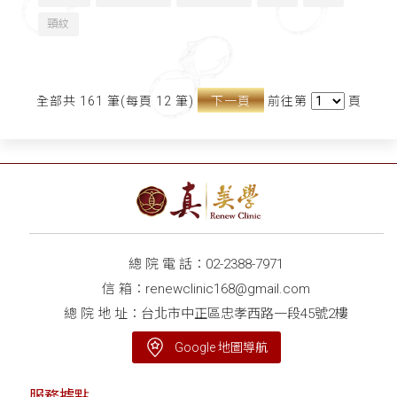
頸紋
全部共 161 筆(每頁 12 筆)
下一頁
前往第
頁
總 院 電 話：
02-2388-7971
信 箱：
renewclinic168@gmail.com
總 院 地 址：台北市中正區忠孝西路一段45號2樓
Google 地圖導航
服務據點