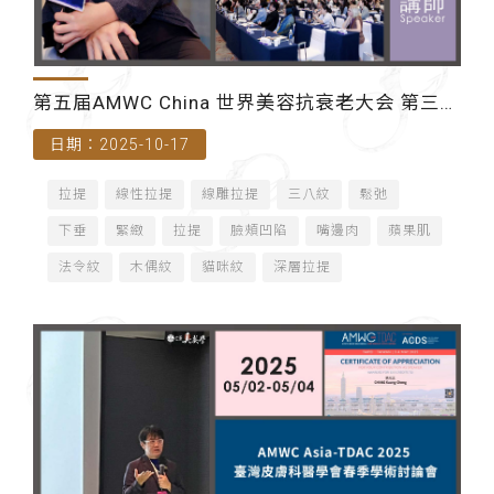
第五届AMWC China 世界美容抗衰老大会 第三届
日期：2025-10-17
屆TreAtMed 萃美研學線下交流會
拉提
線性拉提
線雕拉提
三八紋
鬆弛
下垂
緊緻
拉提
臉頰凹陷
嘴邊肉
蘋果肌
法令紋
木偶紋
貓咪紋
深層拉提