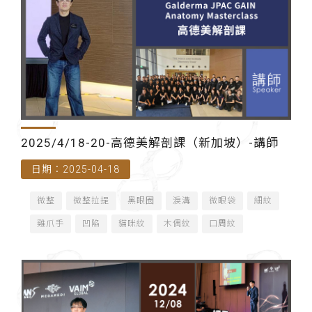
2025/4/18-20-高德美解剖課（新加坡）-講師
日期：2025-04-18
微整
微整拉提
黑眼圈
淚溝
微眼袋
細紋
雞爪手
凹陷
貓咪紋
木偶紋
口周紋