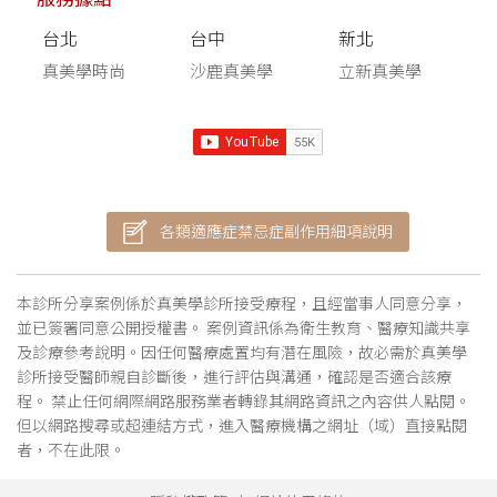
台北
台中
新北
真美學時尚
沙鹿真美學
立新真美學
各類適應症禁忌症副作用細項說明
本診所分享案例係於真美學診所接受療程，且經當事人同意分享，
並已簽署同意公開授權書。 案例資訊係為衛生教育、醫療知識共享
及診療參考說明。因任何醫療處置均有潛在風險，故必需於真美學
診所接受醫師親自診斷後，進行評估與溝通，確認是否適合該療
程。 禁止任何網際網路服務業者轉錄其網路資訊之內容供人點閱。
但以網路搜尋或超連結方式，進入醫療機構之網址（域）直接點閱
者，不在此限。