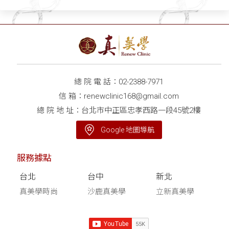
總 院 電 話：
02-2388-7971
信 箱：
renewclinic168@gmail.com
總 院 地 址：台北市中正區忠孝西路一段45號2樓
Google 地圖導航
服務據點
台北
台中
新北
真美學時尚
沙鹿真美學
立新真美學