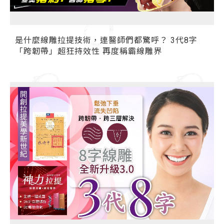
是什麼線雕拉提技術，連醫師們都驚呼？ 3代8字
「跨韌帶」超狂持效性 再度稱霸線雕界