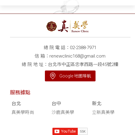
總 院 電 話：
02-2388-7971
信 箱：
renewclinic168@gmail.com
總 院 地 址：台北市中正區忠孝西路一段45號2樓
Google 地圖導航
服務據點
台北
台中
新北
真美學時尚
沙鹿真美學
立新真美學