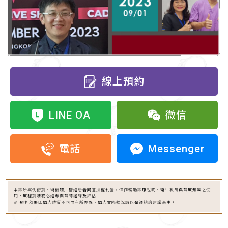
線上預約
LINE OA
微信
Messenger
電話
本診所案例術前、術後照片皆經患者同意授權刊登，僅作輔助診療說明、衛生教育與醫療知識之使
用，療程前請務必經專業醫師諮詢及評估
※ 療程效果因個人體質不同而有所差異，個人實際狀況請以醫師諮詢建議為主。