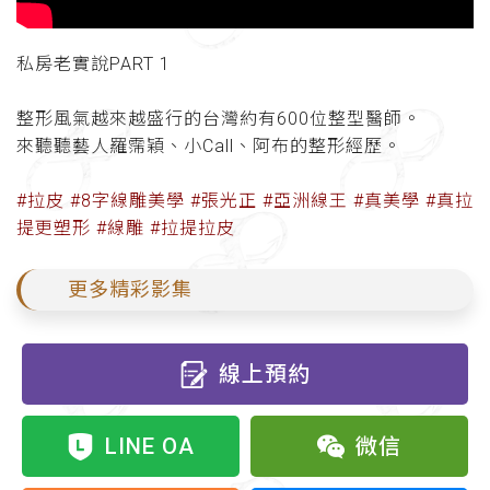
私房老實說PART 1
整形風氣越來越盛行的台灣約有600位整型醫師。
來聽聽藝人羅霈穎、小Call、阿布的整形經歷。
#拉皮 #8字線雕美學 #張光正 #亞洲線王 #真美學 #真拉
提更塑形 #線雕 #拉提拉皮
更多精彩影集
線上預約
LINE OA
微信