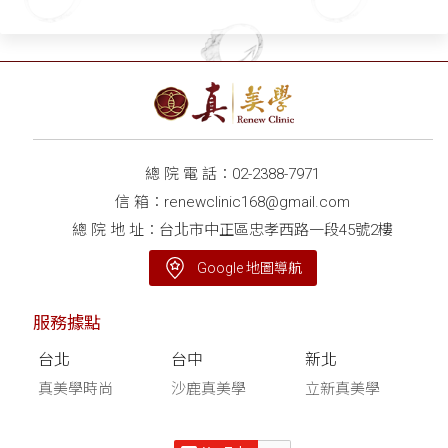
總 院 電 話：
02-2388-7971
信 箱：
renewclinic168@gmail.com
總 院 地 址：台北市中正區忠孝西路一段45號2樓
Google 地圖導航
服務據點
台北
台中
新北
真美學時尚
沙鹿真美學
立新真美學