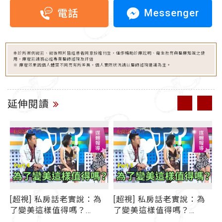
Messenger
電話
本診所案例術前、術後照片皆經患者同意授權刊登，僅作輔助診療說明、衛生教育與醫療知識之使
用，療程前請務必經專業醫師諮詢及評估
※ 療程效果因個人體質不同而有所差異，個人實際狀況請以醫師諮詢建議為主。
延伸閱讀
實說：為
[超視] 私房話老實說：為
[超視] 私房話老實說
？
了變美這樣值得嗎？
了變美這樣值得嗎？
體報導
（Part 5） - 媒體報導
（Part 2） - 媒體報導