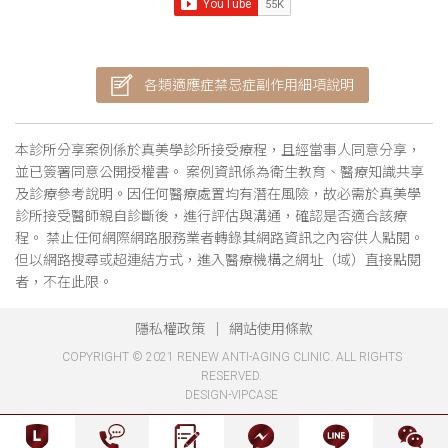
各類適應症禁忌症副作用細項說明
本診所分享案例係於真美學診所接受療程，且經當事人同意分享，
並已簽署同意公開授權書。 案例資訊係為衛生教育、醫療知識共享
及診療參考說明。因任何醫療處置均有潛在風險，故必需於真美學
診所接受醫師親自診斷後，進行評估與溝通，確認是否適合該療
程。 禁止任何網際網路服務業者轉錄其網路資訊之內容供人點閱。
但以網路搜尋或超連結方式，進入醫療機構之網址（域）直接點閱
者，不在此限。
隱私權政策
網站使用條款
COPYRIGHT © 2021 RENEW ANTI-AGING CLINIC. ALL RIGHTS
RESERVED.
DESIGN-VIPCASE