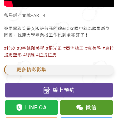
私房話老實說PART 4
被同學取笑是女版許效舜的蘿莉Q從國中就為臉型感到
困擾，就連大學畢業找工作也到處碰釘子！
#拉皮 #8字線雕美學 #張光正 #亞洲線王 #真美學 #真拉
提更塑形 #線雕 #拉提拉皮
更多精彩影集
線上預約
LINE OA
微信