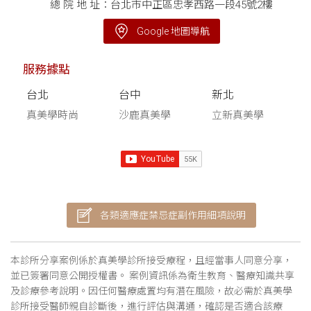
總 院 地 址：台北市中正區忠孝西路一段45號2樓
Google 地圖導航
服務據點
台北
台中
新北
真美學時尚
沙鹿真美學
立新真美學
各類適應症禁忌症副作用細項說明
本診所分享案例係於真美學診所接受療程，且經當事人同意分享，
並已簽署同意公開授權書。 案例資訊係為衛生教育、醫療知識共享
及診療參考說明。因任何醫療處置均有潛在風險，故必需於真美學
診所接受醫師親自診斷後，進行評估與溝通，確認是否適合該療