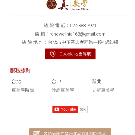
總 院 電 話：
02-2388-7971
信 箱：
renewclinic168@gmail.com
總 院 地 址：台北市中正區忠孝西路一段45號2樓
Google 地圖導航
服務據點
台北
台中
新北
真美學時尚
沙鹿真美學
立新真美學
各類適應症禁忌症副作用細項說明