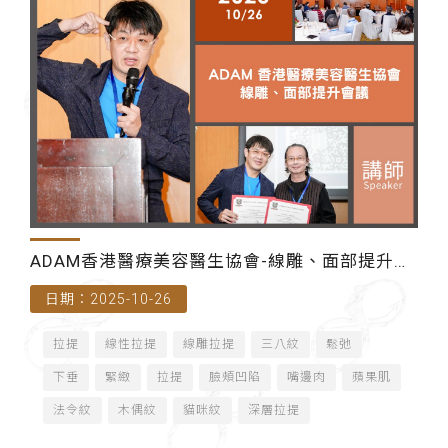
ADAM香港醫療美容醫生協會-線雕、面部提升會
日期：2025-10-26
議（香港）
拉提
線性拉提
線雕拉提
三八紋
鬆弛
下垂
緊緻
拉提
臉頰凹陷
嘴邊肉
蘋果肌
法令紋
木偶紋
貓咪紋
深層拉提