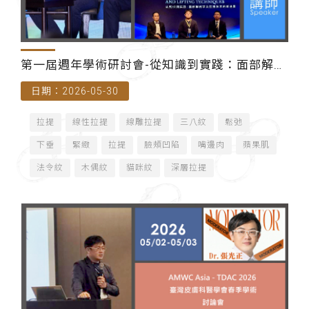
第一屆週年學術研討會-從知識到實踐：面部解剖
日期：2026-05-30
學及拉提技術的新進展（香港）-主講師
拉提
線性拉提
線雕拉提
三八紋
鬆弛
下垂
緊緻
拉提
臉頰凹陷
嘴邊肉
蘋果肌
法令紋
木偶紋
貓咪紋
深層拉提