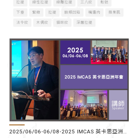
拉提
線性拉提
線雕拉提
三八紋
鬆弛
下垂
緊緻
拉提
臉頰凹陷
嘴邊肉
蘋果肌
法令紋
木偶紋
貓咪紋
深層拉提
2025/06/06-06/08-2025 IMCAS 英卡思亞洲年