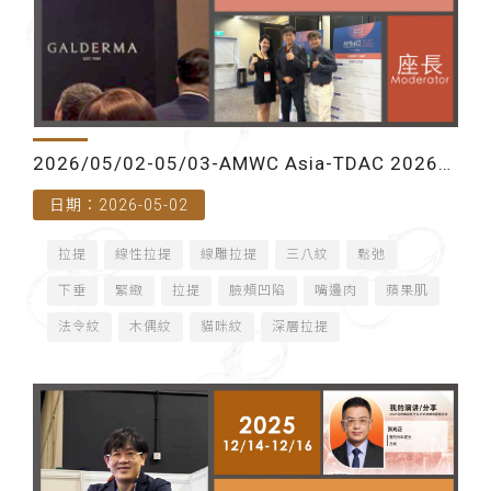
2026/05/02-05/03-AMWC Asia-TDAC 2026
日期：2026-05-02
臺灣皮膚科醫學會春季學術討論會（台北）
拉提
線性拉提
線雕拉提
三八紋
鬆弛
下垂
緊緻
拉提
臉頰凹陷
嘴邊肉
蘋果肌
法令紋
木偶紋
貓咪紋
深層拉提