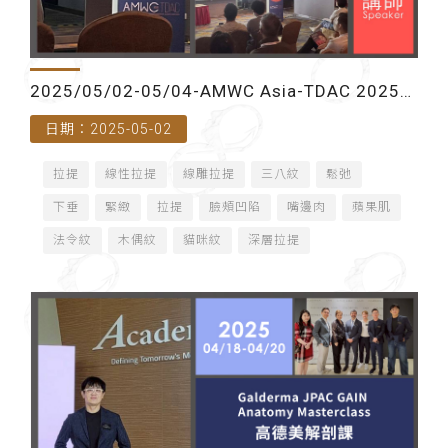
2025/05/02-05/04-AMWC Asia-TDAC 2025
日期：2025-05-02
臺灣皮膚科醫學會春季學術討論會(台北國際會議
拉提
線性拉提
線雕拉提
三八紋
鬆弛
中心)-講師
下垂
緊緻
拉提
臉頰凹陷
嘴邊肉
蘋果肌
法令紋
木偶紋
貓咪紋
深層拉提