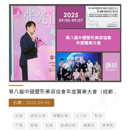
第八届中國整形美容協會年度醫美大會（成都世
日期：2025-09-05
紀城國際會議中心）
拉提
線性拉提
線雕拉提
三八紋
鬆弛
下垂
緊緻
拉提
臉頰凹陷
嘴邊肉
蘋果肌