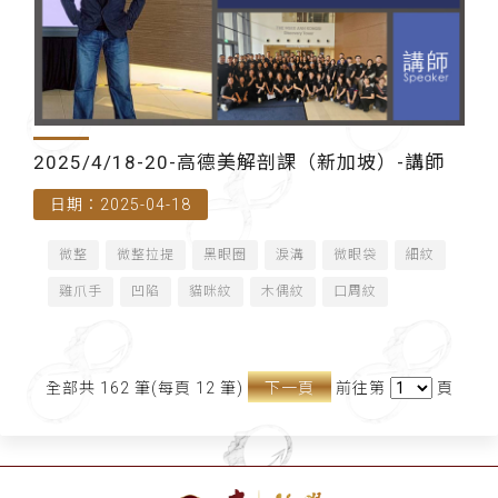
2025/4/18-20-高德美解剖課（新加坡）-講師
日期：2025-04-18
微整
微整拉提
黑眼圈
淚溝
微眼袋
細紋
雞爪手
凹陷
貓咪紋
木偶紋
口周紋
全部共 162 筆(每頁 12 筆)
下一頁
前往第
頁