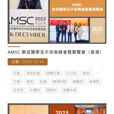
AMSC 美容醫學及手術高峰會暨展覽會（香港）
日期：2025-12-14
拉提
線性拉提
線雕拉提
三八紋
鬆弛
下垂
緊緻
拉提
臉頰凹陷
嘴邊肉
蘋果肌
法令紋
木偶紋
貓咪紋
深層拉提