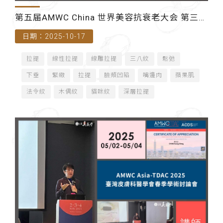
第五届AMWC China 世界美容抗衰老大会 第三届
日期：2025-10-17
屆TreAtMed 萃美研學線下交流會
拉提
線性拉提
線雕拉提
三八紋
鬆弛
下垂
緊緻
拉提
臉頰凹陷
嘴邊肉
蘋果肌
法令紋
木偶紋
貓咪紋
深層拉提