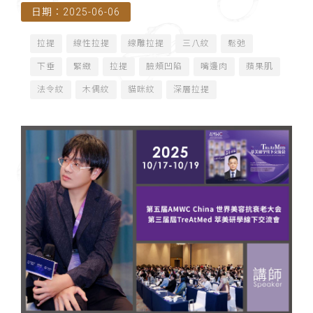
日期：2025-06-06
會（泰國曼谷）- 講師
拉提
線性拉提
線雕拉提
三八紋
鬆弛
下垂
緊緻
拉提
臉頰凹陷
嘴邊肉
蘋果肌
法令紋
木偶紋
貓咪紋
深層拉提