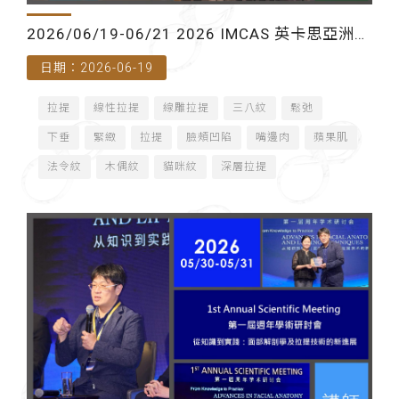
2026/06/19-06/21 2026 IMCAS 英卡思亞洲年
日期：2026-06-19
會（泰國曼谷）-講師
拉提
線性拉提
線雕拉提
三八紋
鬆弛
下垂
緊緻
拉提
臉頰凹陷
嘴邊肉
蘋果肌
法令紋
木偶紋
貓咪紋
深層拉提