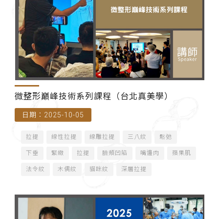
微整形巔峰技術系列課程（台北真美學）
日期：2025-10-05
拉提
線性拉提
線雕拉提
三八紋
鬆弛
下垂
緊緻
拉提
臉頰凹陷
嘴邊肉
蘋果肌
法令紋
木偶紋
貓咪紋
深層拉提