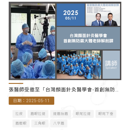
張醫師受邀至「台灣顏面針灸醫學會-首創無防腐
日期：2025-05-11
大體老師解剖課（台北醫學大學）」授課講師
拉皮
眉眼拉提
提眉抬眉
眼尾拉提
眼尾下垂
眉壓眼
三角眼
八字眉