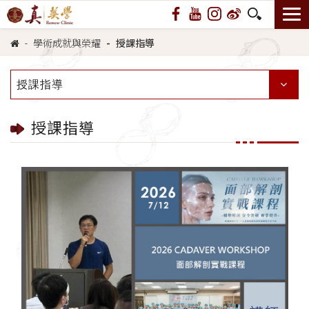
學術成就與榮耀
授課指導
授課指導
授課指導