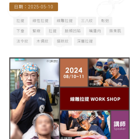
日期：2025-05-10
課講師
拉提
線性拉提
線雕拉提
三八紋
鬆弛
下垂
緊緻
拉提
臉頰凹陷
嘴邊肉
蘋果肌
法令紋
木偶紋
貓咪紋
深層拉提