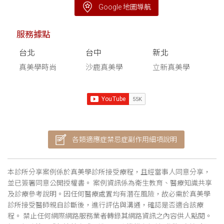
Google 地圖導航
服務據點
台北
台中
新北
真美學時尚
沙鹿真美學
立新真美學
各類適應症禁忌症副作用細項說明
本診所分享案例係於真美學診所接受療程，且經當事人同意分享，
並已簽署同意公開授權書。 案例資訊係為衛生教育、醫療知識共享
及診療參考說明。因任何醫療處置均有潛在風險，故必需於真美學
診所接受醫師親自診斷後，進行評估與溝通，確認是否適合該療
程。 禁止任何網際網路服務業者轉錄其網路資訊之內容供人點閱。