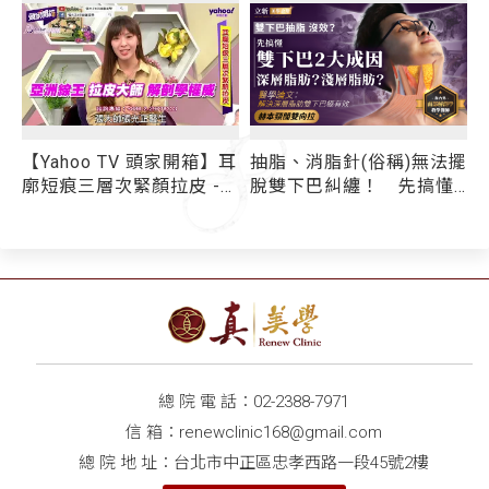
V 頭家開箱】耳
抽脂、消脂針(俗稱)無法擺
耳廓短痕三層次
緊顏拉皮 -
脫雙下巴糾纏！ 先搞懂
你的雙下巴是哪一種型
態？ 醫學論文：解決深
層脂肪雙下巴極有效—
「赫本頸闊雙向拉」
總 院 電 話：
02-2388-7971
信 箱：
renewclinic168@gmail.com
總 院 地 址：台北市中正區忠孝西路一段45號2樓