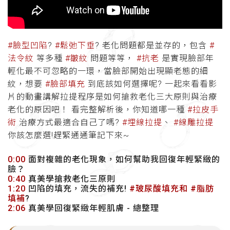
#臉型凹陷
?
#鬆弛下垂
? 老化問題都是並存的，包含
#
法令紋
等多種
#皺紋
問題等等，
#抗老
是實現臉部年
輕化最不可忽略的一環，當臉部開始出現顯老態的細
紋，想要
#臉部填充
到底該如何選擇呢?
一起來看看影
片的動畫講解拉提程序是如何搶救老化三大原則與治療
老化的原因吧！ 看完整解析後，你知道哪一種
#拉皮手
術
治療方式最適合自己了嗎?
#埋線拉提
、
#線雕拉提
你該怎麼選!趕緊通通筆記下來~
0:00
面對複雜的老化現象，如何幫助我回復年輕緊緻的
臉？
0:40
真美學搶救老化三原則
1:20
凹陷的填充，流失的補充!
#玻尿酸填充和
#脂肪
填補
?
2:06
真美學回復緊緻年輕肌膚 - 總整理