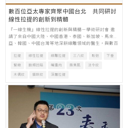
數百位亞太專家齊聚中國台北 共同研討
線性拉提的創新到精髓
『一線生機』線性拉提的創新與精髓－學術研討會 邀
請了來自中國大陸、中國香港、泰國、新加坡、馬來西
亞、韓國、中國台灣等地深耕線雕領域的醫生，與數百
位醫美同道相聚中國台北，共同探討線性...
拉提
線性拉提
線雕拉提
三八紋
鬆弛
下垂
緊緻
臉頰凹陷
嘴邊肉
蘋果肌
法令紋
木偶紋
貓咪紋
深層拉提