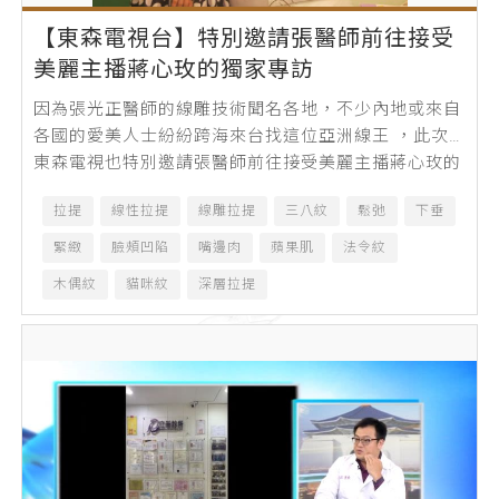
【東森電視台】特別邀請張醫師前往接受
美麗主播蔣心玫的獨家專訪
因為張光正醫師的線雕技術聞名各地，不少內地或來自
各國的愛美人士紛紛跨海來台找這位亞洲線王 ，此次
東森電視也特別邀請張醫師前往接受美麗主播蔣心玫的
獨家專訪，有趣的是，主播蔣...
拉提
線性拉提
線雕拉提
三八紋
鬆弛
下垂
緊緻
臉頰凹陷
嘴邊肉
蘋果肌
法令紋
木偶紋
貓咪紋
深層拉提