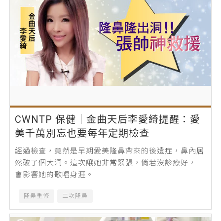
CWNTP 保健│金曲天后李愛綺提醒：愛
美千萬別忘也要每年定期檢查
經過檢查，竟然是早期愛美隆鼻帶來的後遺症，鼻內居
然破了個大洞。這次讓她非常緊張，倘若沒診療好，還
會影響她的歌唱身涯。
隆鼻重修
二次隆鼻