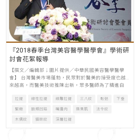
『2018春季台灣美容醫學醫學會』學術研
討會花絮報導
【撰文／編輯部；圖片提供／中華民國美容醫學醫學
會】 台灣醫美市場蓬勃，民眾對於醫美的接受度也越
來越高，而醫美技術推陳出新，眾多醫師為了精進自
己，固定都會參加許多學術研討會，藉由各國...
拉提
線性拉提
線雕拉提
三八紋
鬆弛
下垂
緊緻
臉頰凹陷
嘴邊肉
蘋果肌
法令紋
木偶紋
貓咪紋
深層拉提