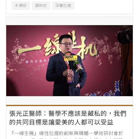
木偶紋
貓咪紋
深層拉提
張光正醫師：醫學不應該是藏私的，我們
的共同目標是讓愛美的人都可以受益
『一線生機』線性拉提的創新與精髓－學術研討會於