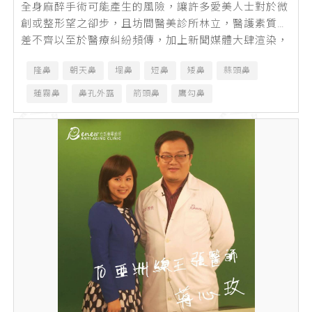
全身麻醉手術可能產生的風險，讓許多愛美人士對於微
創或整形望之卻步，且坊間醫美診所林立，醫護素質參
差不齊以至於醫療糾紛頻傳，加上新聞媒體大肆渲染，
使原本想尋求醫美方式找回自信的人，還...
隆鼻
朝天鼻
塌鼻
短鼻
矮鼻
蒜頭鼻
蓮霧鼻
鼻孔外露
箭頭鼻
鷹勾鼻