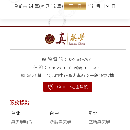
全部共 24 筆(每頁 12 筆)
下一頁
前往第
頁
總 院 電 話：
02-2388-7971
信 箱：
renewclinic168@gmail.com
總 院 地 址：台北市中正區忠孝西路一段45號2樓
Google 地圖導航
服務據點
台北
台中
新北
真美學時尚
沙鹿真美學
立新真美學