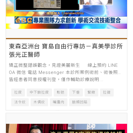
東森亞洲台 寶島自由行專訪－真美學診所
張光正醫師
矯正微整錯誤觀念，見證美麗新生 線上預約 LINE
OA 微信 電話 Messenger 本診所案例術前、術後照片
皆經患者同意授權刊登，僅作輔助診療說明...
拉皮
中下臉拉皮
鬆弛
下垂
緊緻
拉提
法令紋
木偶紋
嘴邊肉
臉頰凹陷