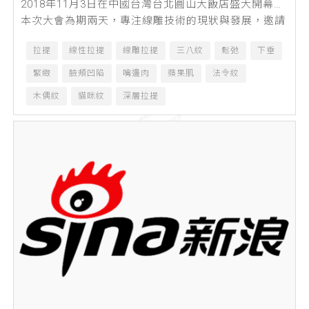
2018年11月3日在中國台灣台北圓山大飯店盛大開幕。
本次大會為期兩天，專注線雕技術的現狀與發展，邀請
到了來自亞洲多位深耕線雕領域的專...
拉提
線性拉提
線雕拉提
三八紋
鬆弛
下垂
緊緻
臉頰凹陷
嘴邊肉
蘋果肌
法令紋
木偶紋
貓咪紋
深層拉提