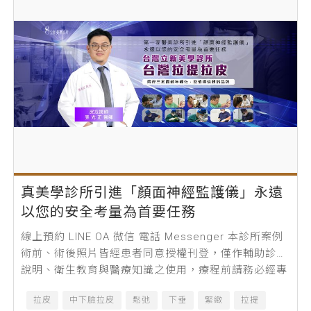
真美學診所引進「顏面神經監護儀」永遠
以您的安全考量為首要任務
線上預約 LINE OA 微信 電話 Messenger 本診所案例
術前、術後照片皆經患者同意授權刊登，僅作輔助診療
說明、衛生教育與醫療知識之使用，療程前請務必經專
業醫師諮詢及評估...
拉皮
中下臉拉皮
鬆弛
下垂
緊緻
拉提