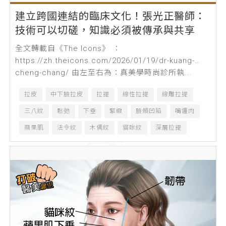
建立跨國連結的臨床文化！張光正醫師：
技術可以切磋，知識必須被傳承與共享
全文轉載自《The Icons》 ：
https://zh.theicons.com/2026/01/19/dr-kuang-
cheng-chang/ 由左至右為：真美學時尚診所執...
拉皮
中下臉拉皮
拉提
線性拉提
線雕拉提
三八紋
鬆弛
下垂
緊緻
臉頰凹陷
嘴邊肉
蘋果肌
法令紋
木偶紋
貓咪紋
深層拉提