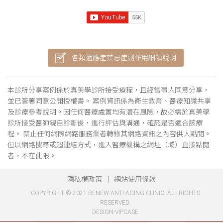
各類適應症禁忌症副作用細項說明
本診所分享案例係於真美學診所接受療程，且經當事人同意分享，
並已簽署同意公開授權書。 案例資訊係為衛生教育、醫療知識共享
及診療參考說明。因任何醫療處置均有潛在風險，故必需於真美學
診所接受醫師親自診斷後，進行評估與溝通，確認是否適合該療
程。 禁止任何網際網路服務業者轉錄其網路資訊之內容供人點閱。
但以網路搜尋或超連結方式，進入醫療機構之網址（域）直接點閱
者，不在此限。
隱私權政策
網站使用條款
COPYRIGHT © 2021 RENEW ANTI-AGING CLINIC. ALL RIGHTS
RESERVED.
DESIGN-VIPCASE