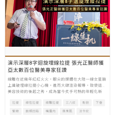
演示深層8字迴旋埋線拉提 張光正醫師獲
亞太數百位醫美專家狂讚
線雕在近幾年紅紅火火，眼尖的媒體在大陸一線女星臉
上識破埋線拉提小心機，進而大肆渲染報導，致使這項
美容技術的後起之秀，成為當今炙手可熱的年輕化新
寵。在台灣11月3～5日別開生面盛大舉...
拉提
線性拉提
線雕拉提
三八紋
鬆弛
下垂
緊緻
臉頰凹陷
嘴邊肉
蘋果肌
法令紋