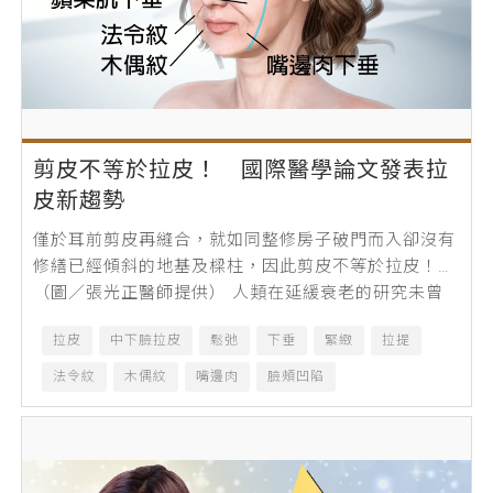
剪皮不等於拉皮！ 國際醫學論文發表拉
皮新趨勢
僅於耳前剪皮再縫合，就如同整修房子破門而入卻沒有
修繕已經傾斜的地基及樑柱，因此剪皮不等於拉皮！
（圖／張光正醫師提供） 人類在延緩衰老的研究未曾
中斷，自古有秦始皇衷於長生不老苦尋永生...
拉皮
中下臉拉皮
鬆弛
下垂
緊緻
拉提
法令紋
木偶紋
嘴邊肉
臉頰凹陷