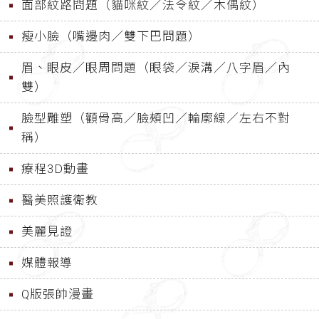
面部紋路問題（貓咪紋／法令紋／木偶紋）
瘦小臉（嘴邊肉／雙下巴問題）
眉、眼皮／眼周問題（眼袋／淚溝／八字眉／內
雙）
臉型雕塑（顴骨高／臉頰凹／輪廓線／左右不對
稱）
療程3D動畫
醫美照護衛教
美麗見證
媒體報導
Q版張帥漫畫