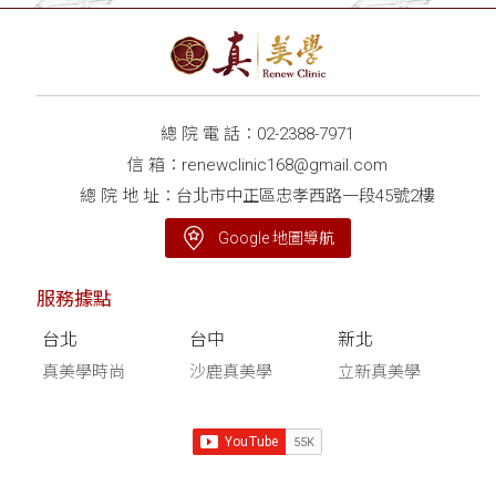
總 院 電 話：
02-2388-7971
信 箱：
renewclinic168@gmail.com
總 院 地 址：台北市中正區忠孝西路一段45號2樓
Google 地圖導航
服務據點
台北
台中
新北
真美學時尚
沙鹿真美學
立新真美學