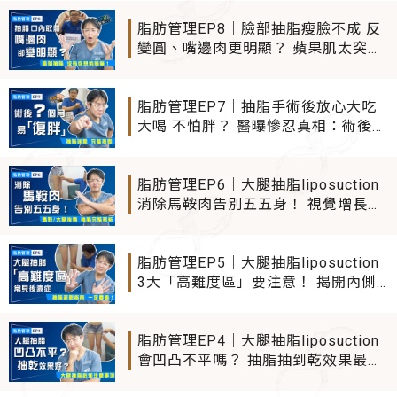
超詳解 打薄虎背熊腰擺脫大嬸味必看
脂肪管理EP8｜臉部抽脂瘦臉不成 反
變圓、嘴邊肉更明顯？ 蘋果肌太突兀
抽脂liposuction有救嗎？臉部抽脂沒
有你想的簡單！
脂肪管理EP7｜抽脂手術後放心大吃
大喝 不怕胖？ 醫曝慘忍真相：術後X
個月 容易「復胖」！ 抽脂
liposuction常見迷思全揭露
脂肪管理EP6｜大腿抽脂liposuction
消除馬鞍肉告別五五身！ 視覺增長
5CM的名模筆直腿關鍵 專家完整解析
脂肪管理EP5｜大腿抽脂liposuction
3大「高難度區」要注意！ 揭開內側/
前側/膝蓋抽脂常見後遺症 抽脂避險
指南你一定要看
脂肪管理EP4｜大腿抽脂liposuction
會凹凸不平嗎？ 抽脂抽到乾效果最
好？ 專家揭抽脂手術你不可不知的