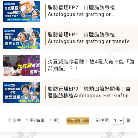
事！
脂肪管理EP2｜自體脂肪移植
Autologous fat grafting or
transfer、自體脂肪轉位效果差在
哪？ 雙下巴/嘴邊肉/眼袋「脂肪轉
位」一招搞定
脂肪管理EP1｜自體脂肪移植
Autologous fat grafting or transfer
可以維持多久？ 擔心自體脂肪隆乳、
自體脂肪補臉 太快"消風"？ 提高脂肪
存活率關鍵是"它"
炎夏減脂停看聽！這4種人竟不能「腹
部抽脂」？！
脂肪管理EP9｜臉頰凹陷好顯老！自
體脂肪移植Autologous Fat Grafting
補臉常見4大迷思地雷 哪些部位脂肪
存活率差？ 臉部補脂優缺點完整解析
前往第
頁
全部共 14 筆(每頁 12 筆)
下一頁