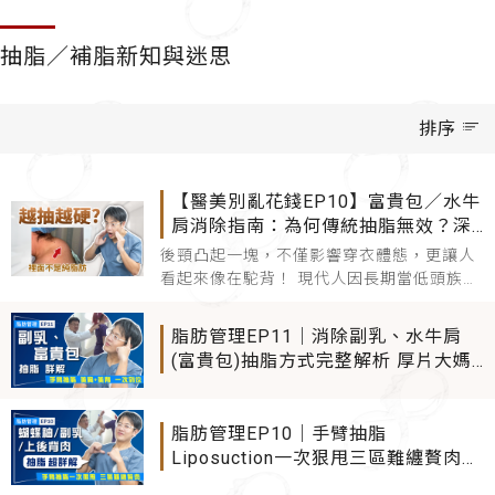
抽脂／補脂新知與迷思
排序
【醫美別亂花錢EP10】富貴包／水牛
肩消除指南：為何傳統抽脂無效？深
層纖維結構與「螺旋刀」微創技術解
後頸凸起一塊，不僅影響穿衣體態，更讓人
析
看起來像在駝背！ 現代人因長期當低頭族，
或是受自體免疫疾病、長期使用類固醇影
響，越來越容易出現俗稱「 #水牛肩 」、「
脂肪管理EP11｜消除副乳、水牛肩
#
(富貴包)抽脂方式完整解析 厚片大媽
也能變紙片"纖"女！ 手臂抽脂
Liposuction打造美胸+美背一次到位
脂肪管理EP10｜手臂抽脂
Liposuction一次狠甩三區難纏贅肉！
蝴蝶袖/副乳/上後背肉抽脂傷口位置