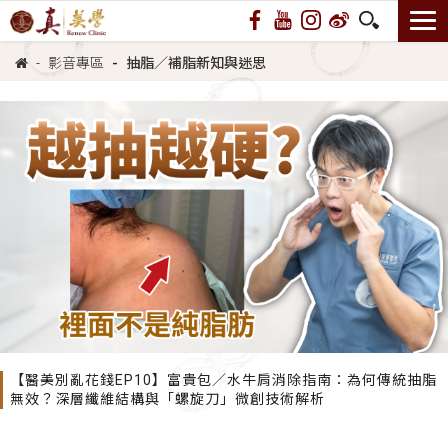
影音專區
抽脂／補脂新知與迷思
【醫美別亂花錢EP10】富貴包／水牛肩消除指南：為何傳統抽脂
無效？深層纖維結構與「螺旋刀」微創技術解析