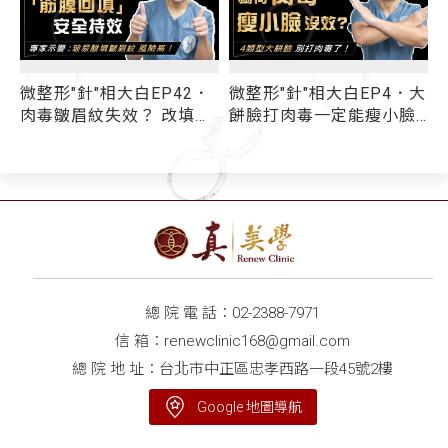
微整形"針"相大白EP42．
微整形"針"相大白EP4．大
肉毒皺眉紋失效？ 改填玻
餅臉打肉毒一定能瘦小臉
移
尿酸反加深眉間靜態紋！
嗎？ 醫揭：「4個原因」
g
解放深鎖川字紋選「自體
打肉毒桿菌沒有效！
筋膜回填」安全又持效
總 院 電 話：
02-2388-7971
信 箱：
renewclinic168@gmail.com
總 院 地 址：台北市中正區忠孝西路一段45號2樓
Google 地圖導航