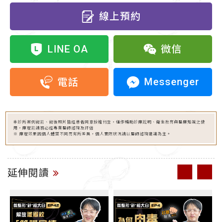
線上預約
LINE OA
微信
Messenger
電話
本診所案例術前、術後照片皆經患者同意授權刊登，僅作輔助診療說明、衛生教育與醫療知識之使
用，療程前請務必經專業醫師諮詢及評估
※ 療程效果因個人體質不同而有所差異，個人實際狀況請以醫師諮詢建議為主。
延伸閱讀