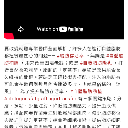
要改變就聽專業醫師全面解析了許多人在進行自體脂肪
移植後最關心的問題——
#脂肪存活率
。無論是
#自體脂
肪補臉
，用來改善凹陷老態；或是
#自體脂肪隆乳
，打
造自然柔軟胸型，脂肪的「定著率」始終是效果能否長
久維持的關鍵。若缺乏正確技術與搭配，注入的脂肪有
可能會在數週到數月內快速被吸收，也就是俗稱的「消
風」。 為了提升脂肪存活率，
#自體脂肪移植
Autologousfatgraftingortransfer
有三個關鍵策略：分
層、多點、少量注射，降低脂肪團壓力，提升血液供
應；搭配肉毒桿菌素注射放鬆局部肌肉，減少脂肪移位
與壓迫，提升定著率；結合幹細胞技術，提供脂肪細胞
營養，促進重建與穩定。並非「越多脂肪越好」，正確