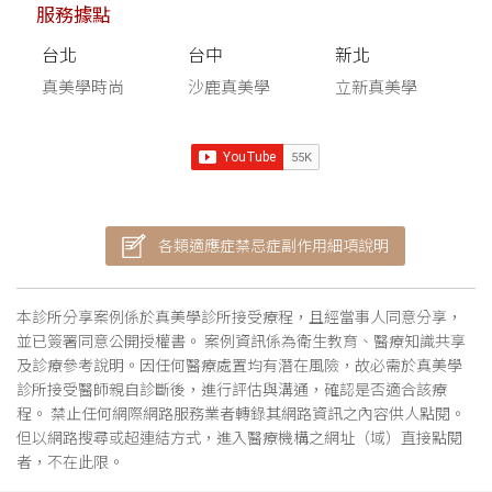
服務據點
台北
台中
新北
真美學時尚
沙鹿真美學
立新真美學
各類適應症禁忌症副作用細項說明
本診所分享案例係於真美學診所接受療程，且經當事人同意分享，
並已簽署同意公開授權書。 案例資訊係為衛生教育、醫療知識共享
及診療參考說明。因任何醫療處置均有潛在風險，故必需於真美學
診所接受醫師親自診斷後，進行評估與溝通，確認是否適合該療
程。 禁止任何網際網路服務業者轉錄其網路資訊之內容供人點閱。
但以網路搜尋或超連結方式，進入醫療機構之網址（域）直接點閱
者，不在此限。