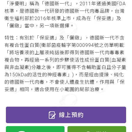
「淨優明」稱為「德國新一代」，2011年通過美國FDA
核準，是德國新一代研發的德國新一代肉毒品牌，台灣
衛生福利部於2016年核準上市，成為在「保妥適」及
「儷緻」當中，另一項新選擇。
特性：有別於「保妥適」及「儷緻」，德國新一代不含
有複合性蛋白質(衛部菌疫輸字第000994號之仿單明載:
「將培養液的上層液純話後即得到德國新一代肉毒毒素
複合物，再經過一系列的步驟使活性成份蛋白質(血凝素
與非血凝素)分離之後，即可獲得不含輔助蛋白且分子量
為150kDa的活性的神經毒素」)，而是經由提煉、純化
的德國新一代肉毒，不會使人體產生抗體，作用與「保
妥適」相同，適合使用在小範圍的局部治療。
線上預約