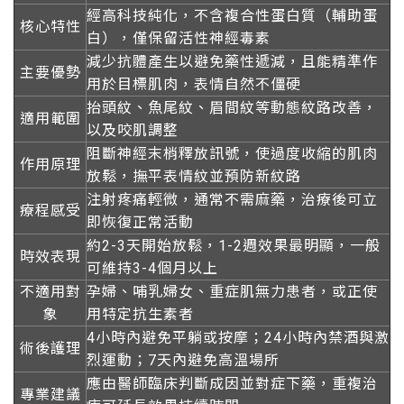
經高科技純化，不含複合性蛋白質（輔助蛋
核心特性
白），僅保留活性神經毒素
減少抗體產生以避免藥性遞減，且能精準作
主要優勢
用於目標肌肉，表情自然不僵硬
抬頭紋、魚尾紋、眉間紋等動態紋路改善，
適用範圍
以及咬肌調整
阻斷神經末梢釋放訊號，使過度收縮的肌肉
作用原理
放鬆，撫平表情紋並預防新紋路
注射疼痛輕微，通常不需麻藥，治療後可立
療程感受
即恢復正常活動
約2-3天開始放鬆，1-2週效果最明顯，一般
時效表現
可維持3-4個月以上
不適用對
孕婦、哺乳婦女、重症肌無力患者，或正使
象
用特定抗生素者
4小時內避免平躺或按摩；24小時內禁酒與激
術後護理
烈運動；7天內避免高溫場所
應由醫師臨床判斷成因並對症下藥，重複治
專業建議