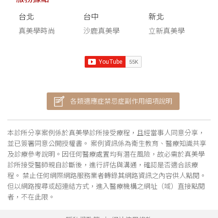
台北
台中
新北
真美學時尚
沙鹿真美學
立新真美學
各類適應症禁忌症副作用細項說明
本診所分享案例係於真美學診所接受療程，且經當事人同意分享，
並已簽署同意公開授權書。 案例資訊係為衛生教育、醫療知識共享
及診療參考說明。因任何醫療處置均有潛在風險，故必需於真美學
診所接受醫師親自診斷後，進行評估與溝通，確認是否適合該療
程。 禁止任何網際網路服務業者轉錄其網路資訊之內容供人點閱。
但以網路搜尋或超連結方式，進入醫療機構之網址（域）直接點閱
者，不在此限。