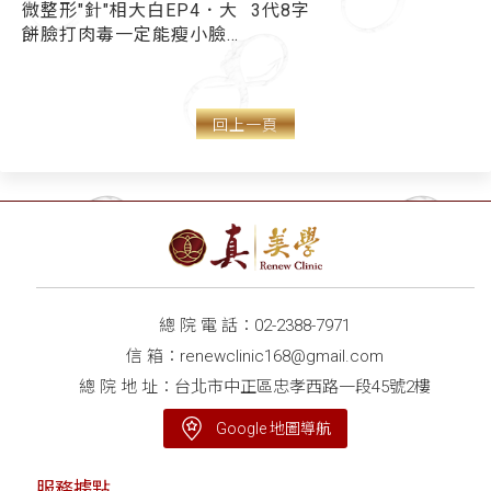
微整形"針"相大白EP4．大
3代8字
臉
餅臉打肉毒一定能瘦小臉
嗎？ 醫揭：「4個原因」
打肉毒桿菌沒有效！
回上一頁
總 院 電 話：
02-2388-7971
信 箱：
renewclinic168@gmail.com
總 院 地 址：台北市中正區忠孝西路一段45號2樓
Google 地圖導航
服務據點