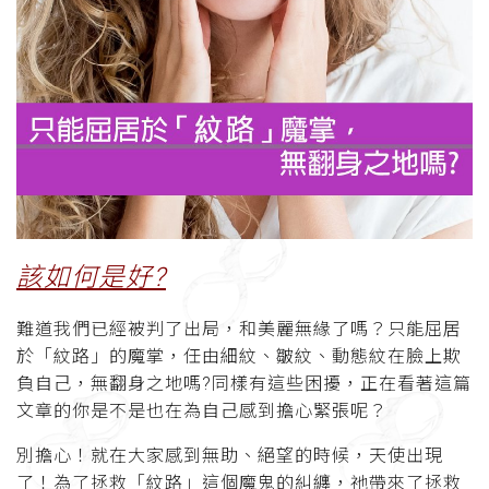
該如何是好?
難道我們已經被判了出局，和美麗無緣了嗎？只能屈居
於「紋路」的魔掌，任由細紋、皺紋、動態紋在臉上欺
負自己，無翻身之地嗎?同樣有這些困擾，正在看著這篇
文章的你是不是也在為自己感到擔心緊張呢？
別擔心！就在大家感到無助、絕望的時候，天使出現
了！為了拯救「紋路」這個魔鬼的糾纏，祂帶來了拯救