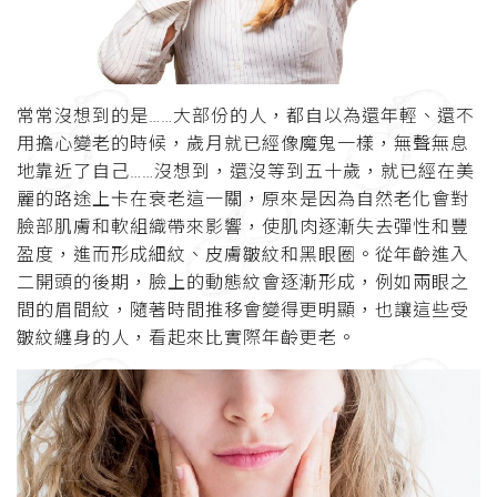
常常沒想到的是……大部份的人，都自以為還年輕、還不
用擔心變老的時候，歲月就已經像魔鬼一樣，無聲無息
地靠近了自己……沒想到，還沒等到五十歲，就已經在美
麗的路途上卡在衰老這一關，原來是因為自然老化會對
臉部肌膚和軟組織帶來影響，使肌肉逐漸失去彈性和豐
盈度，進而形成細紋、皮膚皺紋和黑眼圈。從年齡進入
二開頭的後期，臉上的動態紋會逐漸形成，例如兩眼之
間的眉間紋，隨著時間推移會變得更明顯，也讓這些受
皺紋纏身的人，看起來比實際年齡更老。