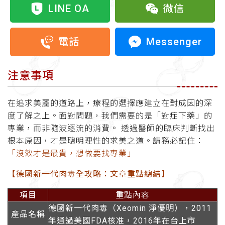
LINE OA
微信
Messenger
電話
注意事項
在追求美麗的道路上，療程的選擇應建立在對成因的深
度了解之上。面對問題，我們需要的是「對症下藥」的
專業，而非隨波逐流的消費。 透過醫師的臨床判斷找出
根本原因，才是聰明理性的求美之道。請務必記住：
「沒效才是最貴，想做要找專業」
【德國新⼀代肉毒全攻略：文章重點總結】
項目
重點內容
德國新一代肉毒（Xeomin 淨優明），2011
產品名稱
年通過美國FDA核准，2016年在台上市