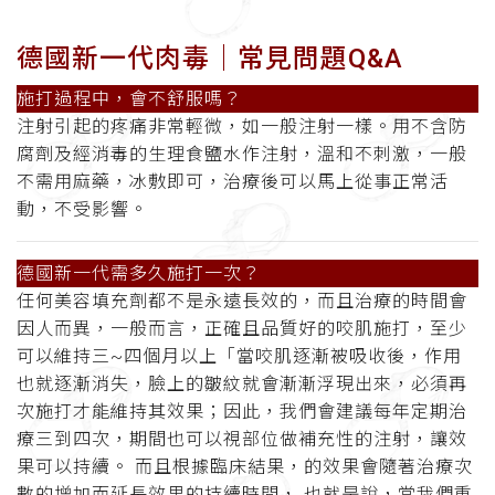
德國新一代肉毒│
常見問題Q&A
施打過程中，會不舒服嗎
？
注射引起的疼痛非常輕微，如一般注射一樣。用不含防
腐劑及經消毒的生理食鹽水作注射，溫和不刺激，一般
不需用麻藥，冰敷即可，治療後可以馬上從事正常活
動，不受影響
。
德國新一代需多久施打一次
？
任何美容填充劑都不是永遠長效的，而且治療的時間會
因人而異，一般而言，正確且品質好的咬肌施打，至少
可以維持三~四個月以上「當咬肌逐漸被吸收後，作用
也就逐漸消失，臉上的皺紋就會漸漸浮現出來，必須再
次施打才能維持其效果；因此，我們會建議每年定期治
療三到四次，期間也可以視部位做補充性的注射，讓效
果可以持續。 而且根據臨床結果，的效果會隨著治療次
數的增加而延長效果的持續時間， 也就是說，當我們重