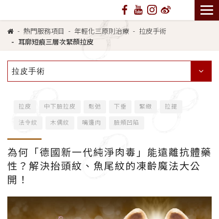
熱門服務項目
年輕化三原則治療
拉皮手術
耳廓短痕三層次緊顏拉皮
拉皮手術
拉皮
中下臉拉皮
鬆弛
下垂
緊緻
拉提
法令紋
木偶紋
嘴邊肉
臉頰凹陷
為何「德國新一代純淨肉毒」能遠離抗體藥
性？解決抬頭紋、魚尾紋的凍齡魔法大公
開！