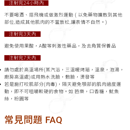
注射完24小時內
不要喝酒、搭飛機或做激烈運動 ( 以免藥物擴散到其他
部位,造成其他肌肉的不當放松,讓表情不自然。)
注射完3天內
避免使用果酸，A酸等刺激性藥品，及去角質保養品
注射完7天內
請勿處於高溫場所(蒸汽浴，三溫暖烤箱，溫泉，泡湯，
廚房高溫處)或用熱水洗臉，敷臉，燙發等
若是施打咬肌部分(肉毒)，隔天避免顎部的肌肉過度運
動，即不可咀嚼較硬的食物。如:芭樂，口香糖，魷魚
絲，粉圓等
常見問題 FAQ