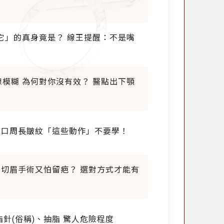
「它」的真身竟是？ 線王提醒：不是嘴
線模糊 為何對你沒有效？ 醫點出下顎
想口周長皺紋「這些動作」不要學！
針(俗稱)、抽脂 驚人危險程度