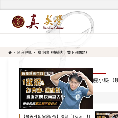
影音專區
瘦小臉（嘴邊肉／雙下巴問題）
瘦小臉（
【醫美別亂花錢EP8】臉部「1狀況」打