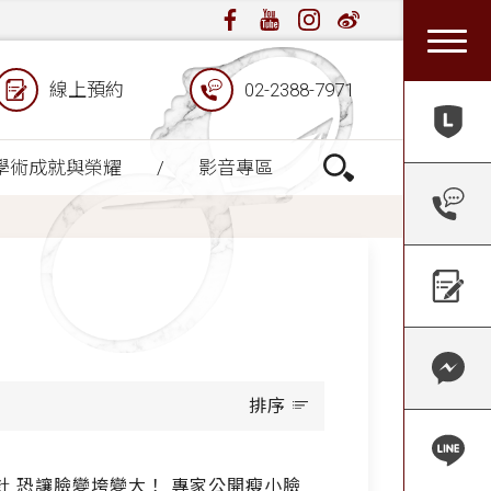
線上預約
02-2388-7971
學術成就與榮耀
影音專區
排序
針 恐讓臉變垮變大！ 專家公開瘦小臉