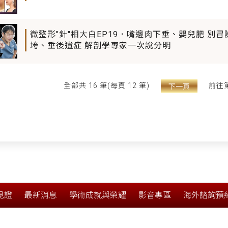
微整形"針"相大白EP19．嘴邊肉下垂、嬰兒肥 別
垮、垂後遺症 解剖學專家一次說分明
前往
全部共 16 筆(每頁 12 筆)
下一頁
見證
最新消息
學術成就與榮耀
影音專區
海外諮詢預