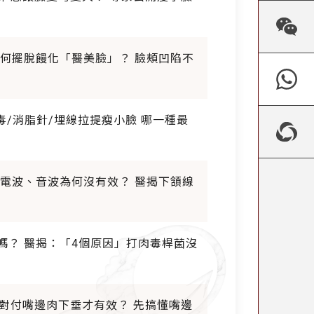
如何擺脫饅化「醫美臉」？ 臉頰凹陷不
肉毒/消脂針/埋線拉提瘦小臉 哪一種最
、電波、音波為何沒有效？ 醫揭下頷線
臉嗎？ 醫揭：「4個原因」打肉毒桿菌沒
一種對付嘴邊肉下垂才有效？ 先搞懂嘴邊