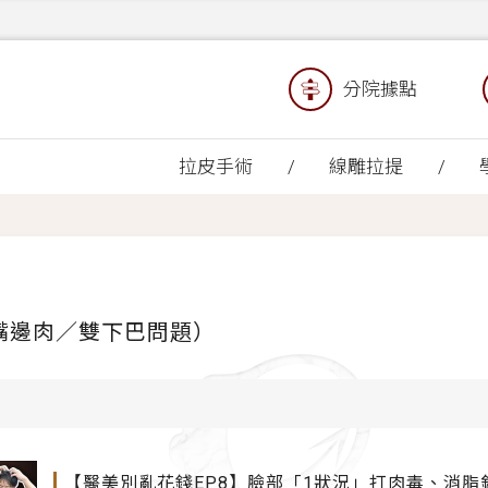
分院據點
拉皮手術
線雕拉提
嘴邊肉／雙下巴問題）
【醫美別亂花錢EP8】臉部「1狀況」打肉毒、消脂