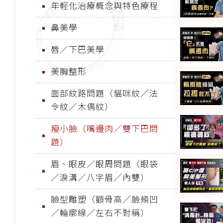
年輕化治療概念與特色療程
鼻美學
唇／下巴美學
美胸整形
面部紋路問題（貓咪紋／法
令紋／木偶紋）
瘦小臉（嘴邊肉／雙下巴問
題）
眉、眼皮／眼周問題（眼袋
／淚溝／八字眉／內雙）
臉型雕塑（顴骨高／臉頰凹
／輪廓線／左右不對稱）