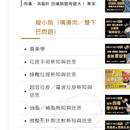
肉毒、消脂針 恐讓臉變垮變大！ 專家公
開瘦小臉不敗公式 先「拉提」才有效！
瘦小臉（嘴邊肉／雙下
巴問題）
真美學
拉皮手術新知與迷思
線雕拉提新知與迷思
超音拉皮／電波拉皮新知與
迷思
抽脂／補脂新知與迷思
微整形針劑注射新知與迷思