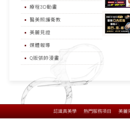
療程3D動畫
醫美照護衛教
美麗見證
媒體報導
Q版張帥漫畫
認識真美學
熱門服務項目
美麗