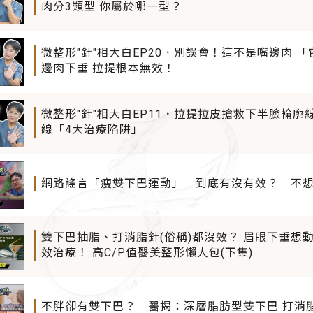
肉分3類型 你屬於哪一型？
微整形"針"相大白EP20．別誤會！這不是嘴邊肉 
邊肉下垂 拉提根本無效！
微整形"針"相大白EP11．拉提拉皮搶救下半臉輪廓
線「4大治療陷阱」
網路謠言「瘦雙下巴運動」 到底有沒有效？ 不
雙下巴抽脂、打消脂針(俗稱)都沒效？ 眉眼下垂想動切眉手術又怕留疤？ 選對方式才能有
效治療！ 高C/P值醫美整形懶人包(下集)
不胖卻有雙下巴？ 醫揭：深層脂肪型雙下巴 打消脂