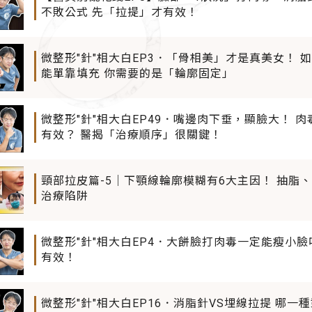
不敗公式 先「拉提」才有效！
微整形"針"相大白EP3．「骨相美」才是真美女！ 
能單靠填充 你需要的是「輪廓固定」
微整形"針"相大白EP49．嘴邊肉下垂，顯臉大！ 
有效？ 醫揭「治療順序」很關鍵！
頸部拉皮篇-5｜下顎線輪廓模糊有6大主因！ 抽脂
治療陷阱
微整形"針"相大白EP4．大餅臉打肉毒一定能瘦小
有效！
微整形"針"相大白EP16．消脂針VS埋線拉提 哪