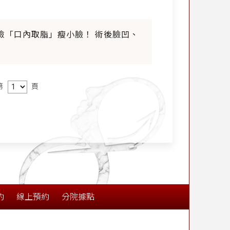
冒險「口內取脂」瘦小臉！ 術後臉凹、
第
頁
約
線上預約
分院據點