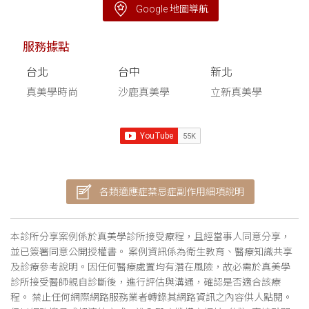
Google 地圖導航
服務據點
台北
台中
新北
真美學時尚
沙鹿真美學
立新真美學
各類適應症禁忌症副作用細項說明
本診所分享案例係於真美學診所接受療程，且經當事人同意分享，
並已簽署同意公開授權書。 案例資訊係為衛生教育、醫療知識共享
及診療參考說明。因任何醫療處置均有潛在風險，故必需於真美學
診所接受醫師親自診斷後，進行評估與溝通，確認是否適合該療
程。 禁止任何網際網路服務業者轉錄其網路資訊之內容供人點閱。