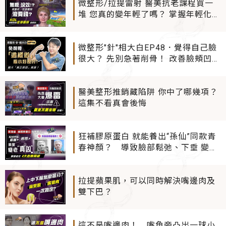
微整形/拉提雷射 醫美抗老課程買一
堆 您真的變年輕了嗎？ 掌握年輕化三
步驟對症治療 別再花冤枉錢啦！
微整形"針"相大白EP48．覺得自己臉
很大？ 先別急著削骨！ 改善臉頰凹
陷、填蘋果肌 只要"微DO" 瘦小臉超
有感！
醫美整形推銷藏陷阱 你中了哪幾項？
這集不看真會後悔
狂補膠原蛋白 就能養出“孫仙”同款青
春神顏？ 導致臉部鬆弛、下垂 變老
2把「殺豬刀」竟是...
拉提蘋果肌，可以同時解決嘴邊肉及
雙下巴？
這不是嘴邊肉！ 嘴角旁凸出一球小