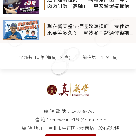
肉肉叫做「窩軸」 專家驚爆這樣治
療才有效...
想靠醫美整型捷徑改頭換面 最佳效
果要等多久？ 醫妙喻：熬過修復期
不等於最佳賞味期！
前往第
頁
全部共 10 筆(每頁 12 筆)
總 院 電 話：
02-2388-7971
信 箱：
renewclinic168@gmail.com
總 院 地 址：台北市中正區忠孝西路一段45號2樓