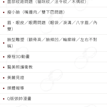
面部紋路問題（貓咪紋／法令紋／木偶紋）
瘦小臉（嘴邊肉／雙下巴問題）
眉、眼皮／眼周問題（眼袋／淚溝／八字眉／內
雙）
臉型雕塑（顴骨高／臉頰凹／輪廓線／左右不對
稱）
療程3D動畫
醫美照護衛教
美麗見證
媒體報導
Q版張帥漫畫