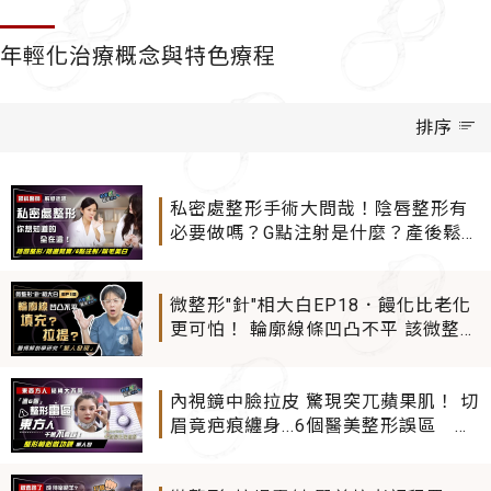
年輕化治療概念與特色療程
排序
私密處整形手術大問哉！陰唇整形有
必要做嗎？G點注射是什麼？產後鬆
弛、暗沉好困擾！婦產科女醫師完整
解析 一次全告訴你
微整形"針"相大白EP18．饅化比老化
更可怕！ 輪廓線條凹凸不平 該微整填
充還是埋線拉提？ 醫揭解剖學研究
「驚人發現」 少走冤枉路必看！
內視鏡中臉拉皮 驚現突兀蘋果肌！ 切
眉竟疤痕纏身...6個醫美整形誤區 東
方人千萬別踩雷！