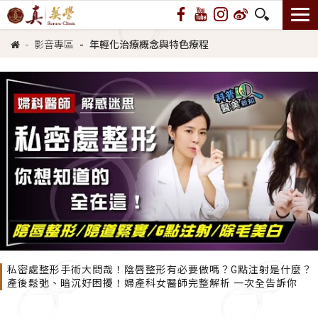
影音專區
年輕化治療概念與特色療程
私密處整形手術大問哉！陰唇整形有必要做嗎？G點注射是什麼？
產後鬆弛、暗沉好困擾！婦產科女醫師完整解析 一次全告訴你