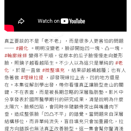
真正要談的不是「老不老」，而是很多人更害怕的問題
──
#饅化
。明明沒變老，臉卻開始凹一塊、凸一塊，
#輪廓線條
變得不平順，從原本的瓜子臉慢慢走向菱形
臉，照鏡子越看越陌生。不少人以為這只是單純的
#老
化
，於是一直做
#微整填充
，結果卻越補越腫；也有人
急著做
#埋線拉提
，卻發現線拉上去，凹的地方還是
在。本集從解剖學出發，帶你看懂真正讓臉型走山的關
鍵，不在表面，而是被長期忽略的深層脂肪墊。影片中
分享發表於國際醫學期刊的研究成果，清楚說明為什麼
太陽穴、臉頰凹陷，會同時伴隨顴骨突出與嘴邊肉下
垂，造成整張臉「凹凸不平」的錯覺。當問題來自深層
結構移位，而非單純流失，盲目填充只會加重饅化，拉
提方向錯誤也無法真正改善臉型。這一集會幫你釐清淺