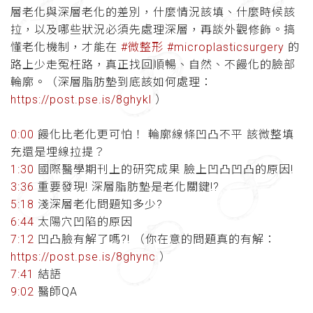
層老化與深層老化的差別，什麼情況該填、什麼時候該
拉，以及哪些狀況必須先處理深層，再談外觀修飾。搞
懂老化機制，才能在
#微整形
#microplasticsurgery
的
路上少走冤枉路，真正找回順暢、自然、不饅化的臉部
輪廓。（深層脂肪墊到底該如何處理：
https://post.pse.is/8ghykl
）
0:00
饅化比老化更可怕！ 輪廓線條凹凸不平 該微整填
充還是埋線拉提？
1:30
國際醫學期刊上的研究成果 臉上凹凸凹凸的原因!
3:36
重要發現! 深層脂肪墊是老化關鍵!?
5:18
淺深層老化問題知多少?
6:44
太陽穴凹陷的原因
7:12
凹凸臉有解了嗎?! （你在意的問題真的有解：
https://post.pse.is/8ghync
）
7:41
結語
9:02
醫師QA