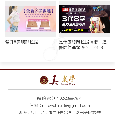
強升8字腹部拉提
是什麼線雕拉提技術，連
醫師們都驚呼？ 3代8字
「跨韌帶」超狂持效性
再度稱霸線雕界
總 院 電 話：
02-2388-7971
信 箱：
renewclinic168@gmail.com
總 院 地 址：台北市中正區忠孝西路一段45號2樓