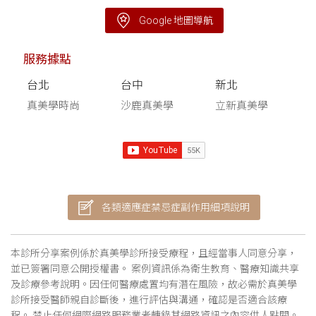
Google 地圖導航
服務據點
台北
台中
新北
真美學時尚
沙鹿真美學
立新真美學
各類適應症禁忌症副作用細項說明
本診所分享案例係於真美學診所接受療程，且經當事人同意分享，
並已簽署同意公開授權書。 案例資訊係為衛生教育、醫療知識共享
及診療參考說明。因任何醫療處置均有潛在風險，故必需於真美學
診所接受醫師親自診斷後，進行評估與溝通，確認是否適合該療
程。 禁止任何網際網路服務業者轉錄其網路資訊之內容供人點閱。