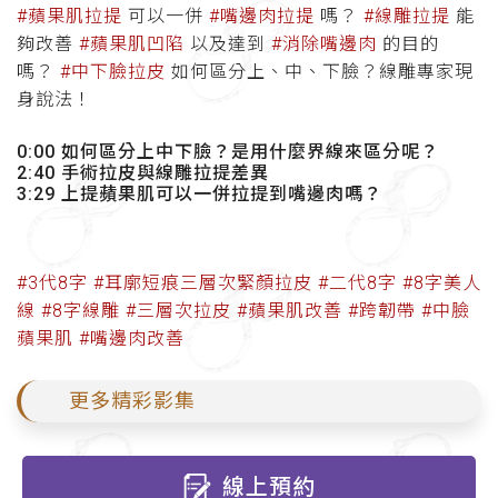
#蘋果肌拉提
可以一併
#嘴邊肉拉提
嗎？
#線雕拉提
能
夠改善
#蘋果肌凹陷
以及達到
#消除嘴邊肉
的目的
嗎？
#中下臉拉皮
如何區分上、中、下臉？線雕專家現
身說法！
0:00 如何區分上中下臉？是用什麼界線來區分呢？
2:40 手術拉皮與線雕拉提差異
3:29 上提蘋果肌可以一併拉提到嘴邊肉嗎？
#3代8字
#耳廓短痕三層次緊顏拉皮
#二代8字
#8字美人
線
#8字線雕
#三層次拉皮
#蘋果肌改善
#跨韌帶
#中臉
蘋果肌
#嘴邊肉改善
更多精彩影集
線上預約