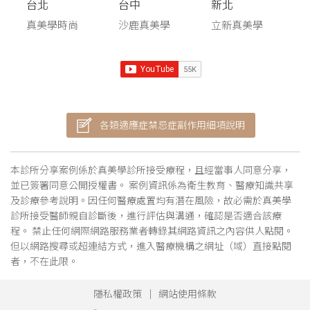
台北
台中
新北
真美學時尚
沙鹿真美學
立新真美學
各類適應症禁忌症副作用細項說明
本診所分享案例係於真美學診所接受療程，且經當事人同意分享，
並已簽署同意公開授權書。 案例資訊係為衛生教育、醫療知識共享
及診療參考說明。因任何醫療處置均有潛在風險，故必需於真美學
診所接受醫師親自診斷後，進行評估與溝通，確認是否適合該療
程。 禁止任何網際網路服務業者轉錄其網路資訊之內容供人點閱。
但以網路搜尋或超連結方式，進入醫療機構之網址（域）直接點閱
者，不在此限。
隱私權政策
網站使用條款