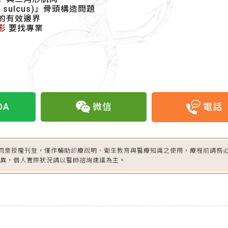
 sulcus)」骨頭構造問題
的有效邊界
形
要找專業
OA
微信
電話
同意授權刊登，僅作輔助診療說明、衛生教育與醫療知識之使用，療程前請務
差異，個人實際狀況請以醫師諮詢建議為主。