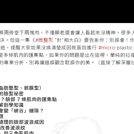
頰兩旁垂下兩塊肉，不僅顯老還會讓人看起來沒精神。很多
決。但這一集《
#微整形
"針"相大白》要告訴你：別誤會！
構造，提醒大家如果沒搞清楚成因就盲目進行
#micro
-plas
是多條肌肉的匯集點，如果你的問題是出在這裡，單純的拉
的專業分析，別再讓錯誤觀念耽誤你的美。（直接了解深層
脂肪墊型、筋膜型）
的臉型祕密
s)」？臉部 7 條肌肉的匯集點
解剖學知識
會變「峽谷」縫隙？
題
總理的臉部波浪成因
改善波浪紋
」與三角形肌肉