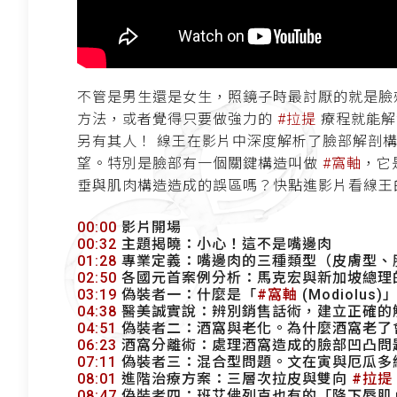
不管是男生還是女生，照鏡子時最討厭的就是臉
方法，或者覺得只要做強力的
#拉提
療程就能解
另有其人！ 線王在影片中深度解析了臉部解剖
望。特別是臉部有一個關鍵構造叫做
#窩軸
，它
垂與肌肉構造造成的誤區嗎？快點進影片看線王
00:00
影片開場
00:32
主題揭曉：小心！這不是嘴邊肉
01:28
專業定義：嘴邊肉的三種類型（皮膚型、
02:50
各國元首案例分析：馬克宏與新加坡總理
03:19
偽裝者一：什麼是「
#窩軸
(Modiolu
04:38
醫美誠實說：辨別銷售話術，建立正確的
04:51
偽裝者二：酒窩與老化。為什麼酒窩老了
06:23
酒窩分離術：處理酒窩造成的臉部凹凸問
07:11
偽裝者三：混合型問題。文在寅與厄瓜多
08:01
進階治療方案：三層次拉皮與雙向
#拉提
08:47
偽裝者四：班艾佛列克也有的「降下唇肌