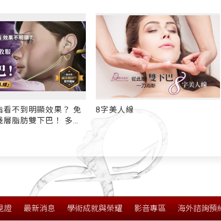
人線
嘴邊肉
見證
最新消息
學術成就與榮耀
影音專區
海外諮詢預