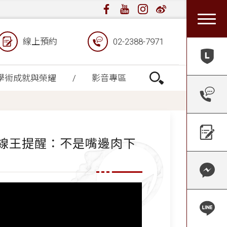
線上預約
02-2388-7971
學術成就與榮耀
影音專區
 線王提醒：不是嘴邊肉下