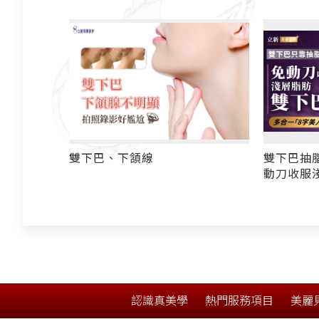
雙下巴抽脂看不到明顯效果？ 免
8字美
動刀收服淺層脂肪雙下巴！ 多合
一「8字美人線」取脂+拉提+線雕
俏下巴
認識真美學
熱門服務項目
美麗