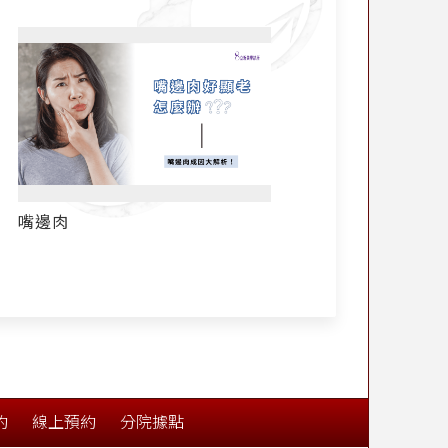
雙下巴、下頷線
雙下巴抽脂看不到明
動刀收服淺層脂肪雙
一「8字美人線」
俏下巴
約
線上預約
分院據點