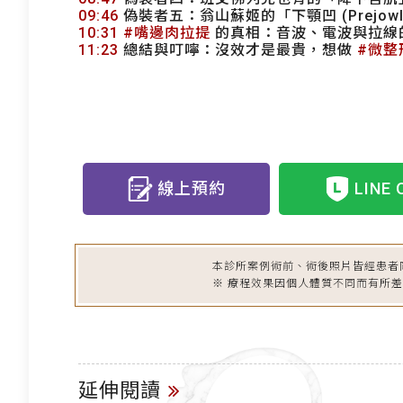
09:46
偽裝者五：翁山蘇姬的「下顎凹 (Prejowl
10:31
#嘴邊肉拉提
的真相：音波、電波與拉線
11:23
總結與叮嚀：沒效才是最貴，想做
#微整
線上預約
LINE 
本診所案例術前、術後照片皆經患者
※ 療程效果因個人體質不同而有所
延伸閱讀