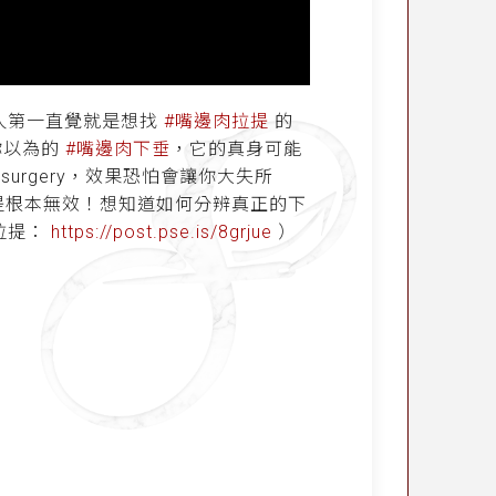
人第一直覺就是想找
#嘴邊肉拉提
的
你以為的
#嘴邊肉下垂
，它的真身可能
tic surgery，效果恐怕會讓你大失所
提根本無效！想知道如何分辨真正的下
拉提：
https://post.pse.is/8grjue
）