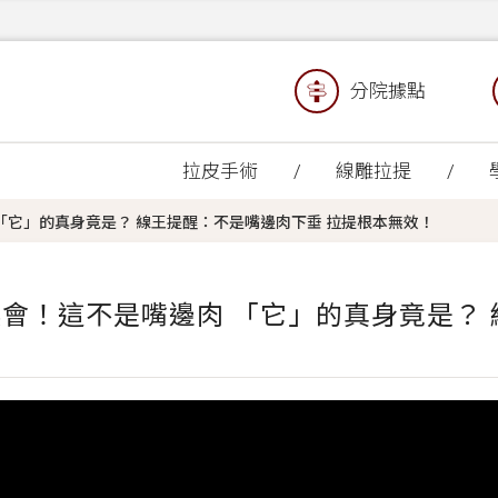
分院據點
拉皮手術
線雕拉提
 「它」的真身竟是？ 線王提醒：不是嘴邊肉下垂 拉提根本無效！
別誤會！這不是嘴邊肉 「它」的真身竟是？