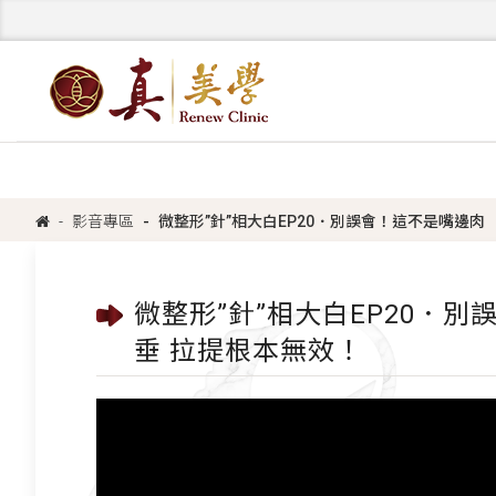
影音專區
微整形”針”相大白EP20．別誤會！這不是嘴邊肉
微整形”針”相大白EP20．
垂 拉提根本無效！