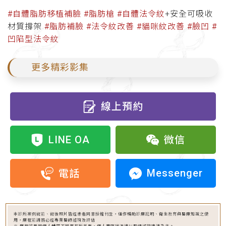
#自體脂肪移植補臉
#脂肪槍
#自體法令紋
+安全可吸收
材質撐架
#脂肪補臉
#法令紋改善
#貓咪紋改善
#臉凹
#
凹陷型法令紋
更多精彩影集
線上預約
LINE OA
微信
Messenger
電話
本診所案例術前、術後照片皆經患者同意授權刊登，僅作輔助診療說明、衛生教育與醫療知識之使
用，療程前請務必經專業醫師諮詢及評估