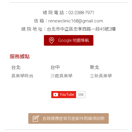
總 院 電 話：
02-2388-7971
信 箱：
renewclinic168@gmail.com
總 院 地 址：台北市中正區忠孝西路一段45號2樓
Google 地圖導航
服務據點
台北
台中
新北
真美學時尚
沙鹿真美學
立新真美學
各類適應症禁忌症副作用細項說明