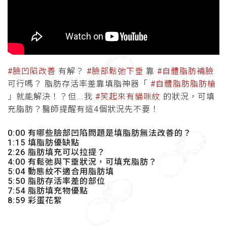
#臉凹陷改善
有解？
#臉部鬆弛下垂
靠
#自體脂肪補臉
可行嗎？ 脂肪存活率差靠填脂神器「
#自體脂肪脂肪槍
」就能解決！？
但...我
#笑起來有貓咪紋
的狀況，可填
充脂肪？
醫師提醒有這4個狀況先不要！
0:00 有哪些臉部凹陷問題是填脂肪無法改善的？
1:15 填脂肪優缺點
2:26 脂肪填充可以拉提？
4:00 有鬆弛與下垂狀況，可填充脂肪？
5:04 動態紋不適合用脂肪填
5:50 脂肪存活率差的部位
7:54 脂肪填充物優點
8:59 彩蛋花絮