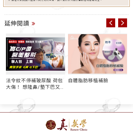
※ 療程效果因個人體質不同而有所差異，個人實際狀況請以醫師諮詢建議為主。
延伸閱讀
法令紋不停補玻尿酸 荷包
自體脂肪移植補臉
大傷！ 想隆鼻/墊下巴又
不敢手術？ 強效持久幾無
恢復期療程有哪些？ 高
C/P值醫美整形懶人包(上
集)