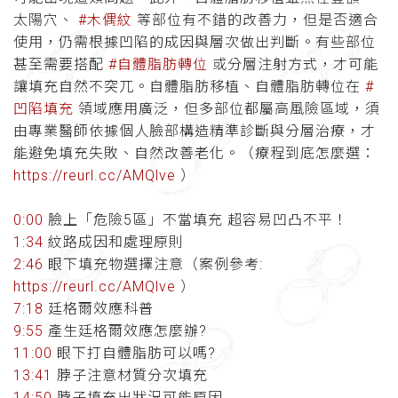
太陽穴、
#木偶紋
等部位有不錯的改善力，但是否適合
使用，仍需根據凹陷的成因與層次做出判斷。有些部位
甚至需要搭配
#自體脂肪轉位
或分層注射方式，才可能
讓填充自然不突兀。自體脂肪移植、自體脂肪轉位在
#
凹陷填充
領域應用廣泛，但多部位都屬高風險區域，須
由專業醫師依據個人臉部構造精準診斷與分層治療，才
能避免填充失敗、自然改善老化。（療程到底怎麼選：
https://reurl.cc/AMQlve
）
0:00
臉上「危險5區」不當填充 超容易凹凸不平！
1:34
紋路成因和處理原則
2:46
眼下填充物選擇注意（案例參考:
https://reurl.cc/AMQlve
）
7:18
廷格爾效應科普
9:55
產生廷格爾效應怎麼辦?
11:00
眼下打自體脂肪可以嗎?
13:41
脖子注意材質分次填充
14:50
脖子填充出狀況可能原因