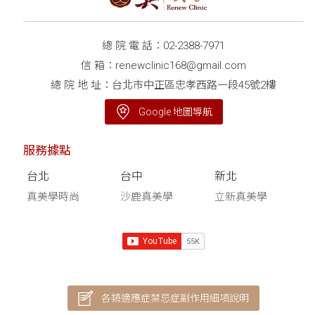
總 院 電 話：
02-2388-7971
信 箱：
renewclinic168@gmail.com
總 院 地 址：台北市中正區忠孝西路一段45號2樓
Google 地圖導航
服務據點
台北
台中
新北
真美學時尚
沙鹿真美學
立新真美學
各類適應症禁忌症副作用細項說明