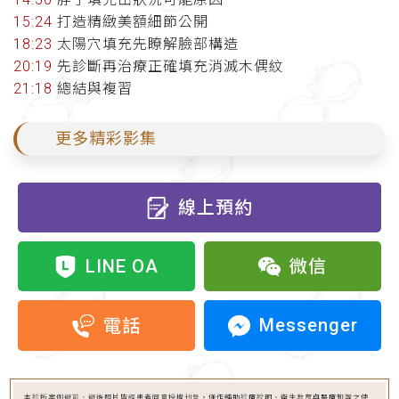
15:24
打造精緻美額細節公開
18:23
太陽穴填充先瞭解臉部構造
20:19
先診斷再治療正確填充消滅木偶紋
21:18
總結與複習
更多精彩影集
線上預約
LINE OA
微信
Messenger
電話
本診所案例術前、術後照片皆經患者同意授權刊登，僅作輔助診療說明、衛生教育與醫療知識之使