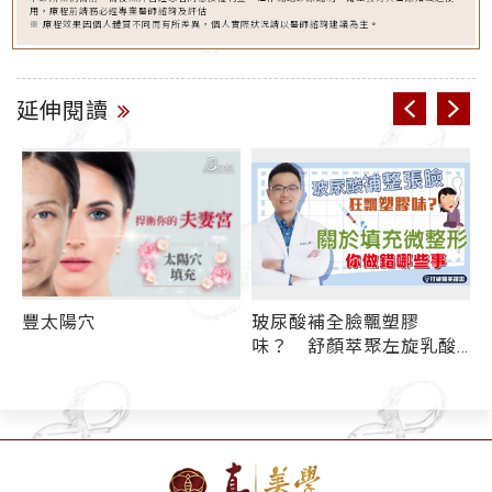
用，療程前請務必經專業醫師諮詢及評估
※ 療程效果因個人體質不同而有所差異，個人實際狀況請以醫師諮詢建議為主。
延伸閱讀
豐太陽穴
玻尿酸補全臉飄塑膠
味？ 舒顏萃聚左旋乳酸
(俗稱童妍針)/晶亮瓷/膠原
蛋白增生劑各種填充微整
注射適用部位懶人包