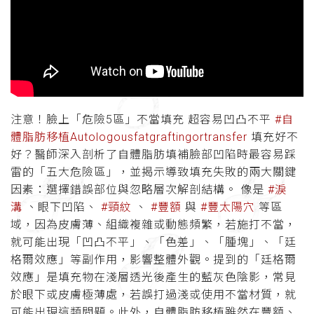
注意！臉上「危險5區」不當填充 超容易凹凸不平
#自
體脂肪移植Autologousfatgraftingortransfer
填充好不
好？醫師深入剖析了自體脂肪填補臉部凹陷時最容易踩
雷的「五大危險區」，並揭示導致填充失敗的兩大關鍵
因素：選擇錯誤部位與忽略層次解剖結構。 像是
#淚
溝
、眼下凹陷、
#頸紋
、
#豐額
與
#豐太陽穴
等區
域，因為皮膚薄、組織複雜或動態頻繁，若施打不當，
就可能出現「凹凸不平」、「色差」、「腫塊」、「廷
格爾效應」等副作用，影響整體外觀。提到的「廷格爾
效應」是填充物在淺層透光後產生的藍灰色陰影，常見
於眼下或皮膚極薄處，若誤打過淺或使用不當材質，就
可能出現這類問題。此外，自體脂肪移植雖然在豐額、