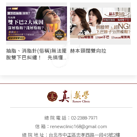
法擺
赫本頸闊雙向拉
8字美人線
懂
深
總 院 電 話：
02-2388-7971
信 箱：
renewclinic168@gmail.com
總 院 地 址：台北市中正區忠孝西路一段45號2樓