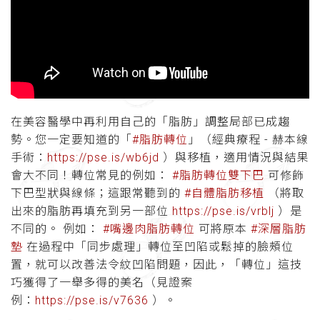
在美容醫學中再利用自己的「脂肪」調整局部已成趨
勢。您一定要知道的「
#脂肪轉位
」（經典療程 - 赫本線
手術：
https://pse.is/wb6jd
）與移植，適用情況與結果
會大不同！轉位常見的例如：
#脂肪轉位雙下巴
可修飾
下巴型狀與線條；這跟常聽到的
#自體脂肪移植
（將取
出來的脂肪再填充到另一部位
https://pse.is/vrblj
）是
不同的。 例如：
#嘴邊肉脂肪轉位
可將原本
#深層脂肪
墊
在過程中「同步處理」轉位至凹陷或鬆掉的臉頰位
置，就可以改善法令紋凹陷問題，因此，「轉位」這技
巧獲得了一舉多得的美名（見證案
例：
https://pse.is/v7636
）。