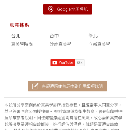
Google 地圖導航
服務據點
台北
台中
新北
真美學時尚
沙鹿真美學
立新真美學
各類適應症禁忌症副作用細項說明
本診所分享案例係於真美學診所接受療程，且經當事人同意分享，
並已簽署同意公開授權書。 案例資訊係為衛生教育、醫療知識共享
及診療參考說明。因任何醫療處置均有潛在風險，故必需於真美學
診所接受醫師親自診斷後，進行評估與溝通，確認是否適合該療